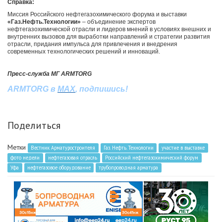
Справка:
Миссия Российского нефтегазохимического форума и выставки
«Газ.Нефть.Технологии»
– объединение экспертов
нефтегазохимической отрасли и лидеров мнений в условиях внешних и
внутренних вызовов для выработки направлений и стратегии развития
отрасли, придания импульса для привлечения и внедрения
современных технологических решений и инноваций.
Пресс-служба МГ ARMTORG
ARMTORG
в
MAX
,
подпишись
!
Поделиться
Метки
Вестник Арматуростроителя
Газ. Нефть. Технологии
участие в выставке
фото недели
нефтегазовая отрасль
Российский нефтегазохимический форум
Уфа
нефтегазовое оборудование
трубопроводная арматура