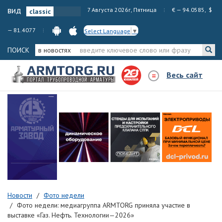
вид
7 Августа 2026г, Пятница
€ — 94.0585, $
— 81.4077
Select Language
▼
ПОИСК
в новостях
Весь сайт
Новости
Фото недели
Фото недели: медиагруппа ARMTORG приняла участие в
выставке «Газ. Нефть. Технологии—2026»