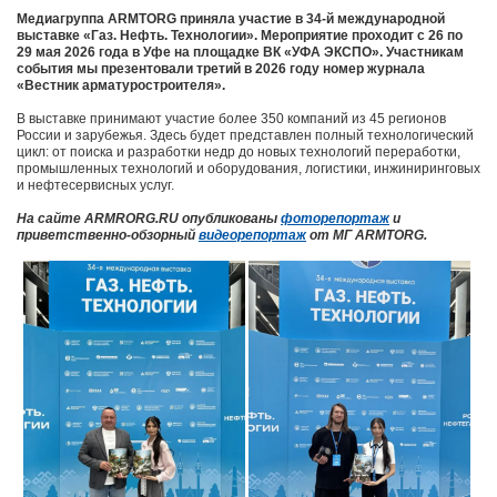
Медиагруппа ARMTORG приняла участие в 3
4-й международной
выставке «Газ. Нефть. Технологии»
. Мероприятие проходит с
26 по
29 мая 2026 года в Уфе
на площадке
ВК «УФА ЭКСПО».
Участникам
события мы презентовали третий в 2026 году номер журнала
«Вестник арматуростроителя».
В выставке принимают участие более 350 компаний из 45 регионов
России и зарубежья. Здесь будет представлен полный технологический
цикл: от поиска и разработки недр до новых технологий переработки,
промышленных технологий и оборудования, логистики, инжиниринговых
и нефтесервисных услуг.
На сайте ARMRORG.RU опубликованы
фоторепортаж
и
приветственно-обзорный
видеорепортаж
от МГ ARMTORG.