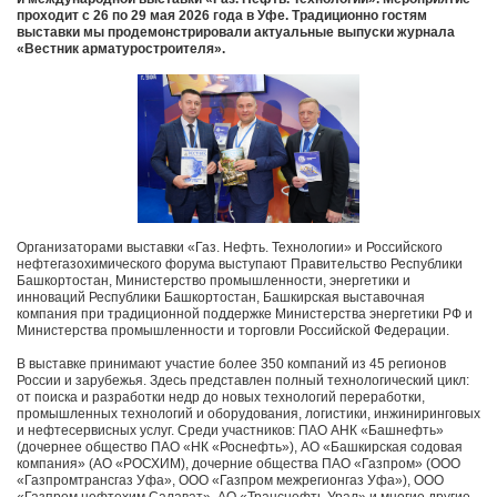
проходит с
26 по 29 мая 2026 года в Уфе
. Традиционно гостям
выставки мы продемонстрировали актуальные выпуски журнала
«Вестник арматуростроителя».
Организаторами выставки «Газ. Нефть. Технологии» и Российского
нефтегазохимического форума выступают Правительство Республики
Башкортостан, Министерство промышленности, энергетики и
инноваций Республики Башкортостан, Башкирская выставочная
компания при традиционной поддержке Министерства энергетики РФ и
Министерства промышленности и торговли Российской Федерации.
В выставке принимают участие более 350 компаний из 45 регионов
России и зарубежья. Здесь представлен полный технологический цикл:
от поиска и разработки недр до новых технологий переработки,
промышленных технологий и оборудования, логистики, инжиниринговых
и нефтесервисных услуг. Среди участников: ПАО АНК «Башнефть»
(дочернее общество ПАО «НК «Роснефть»), АО «Башкирская содовая
компания» (АО «РОСХИМ), дочерние общества ПАО «Газпром» (ООО
«Газпромтрансгаз Уфа», ООО «Газпром межрегионгаз Уфа»), ООО
«Газпром нефтехим Салават», АО «Транснефть Урал» и многие другие.