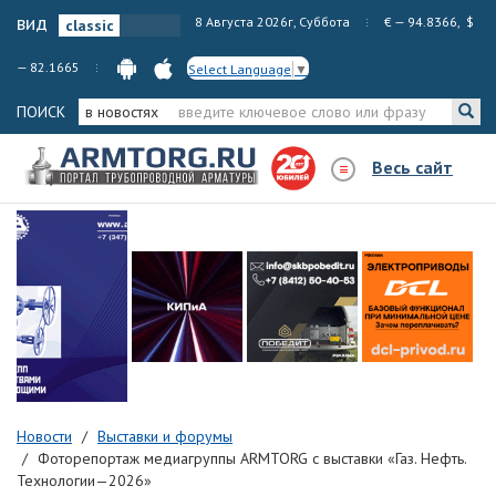
вид
8 Августа 2026г, Суббота
€ — 94.8366, $
— 82.1665
Select Language
▼
ПОИСК
в новостях
Весь сайт
Новости
Выставки и форумы
Фоторепортаж медиагруппы ARMTORG с выставки «Газ. Нефть.
Технологии—2026»