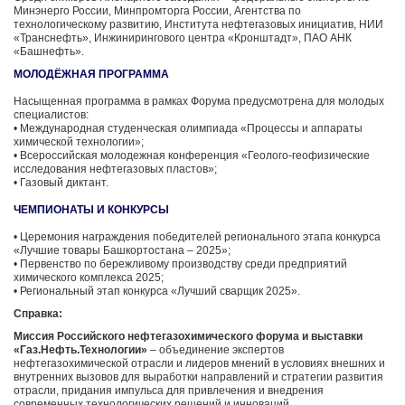
Минэнерго России, Минпромторга России, Агентства по
технологическому развитию, Института нефтегазовых инициатив, НИИ
«Транснефть», Инжинирингового центра «Кронштадт», ПАО АНК
«Башнефть».
МОЛОДЁЖНАЯ ПРОГРАММА
Насыщенная программа в рамках Форума предусмотрена для молодых
специалистов:
• Международная студенческая олимпиада «Процессы и аппараты
химической технологии»;
• Всероссийская молодежная конференция «Геолого-геофизические
исследования нефтегазовых пластов»;
• Газовый диктант.
ЧЕМПИОНАТЫ И КОНКУРСЫ
• Церемония награждения победителей регионального этапа конкурса
«Лучшие товары Башкортостана – 2025»;
• Первенство по бережливому производству среди предприятий
химического комплекса 2025;
• Региональный этап конкурса «Лучший сварщик 2025».
Справка:
Миссия Российского нефтегазохимического форума и выставки
«Газ.Нефть.Технологии»
– объединение экспертов
нефтегазохимической отрасли и лидеров мнений в условиях внешних и
внутренних вызовов для выработки направлений и стратегии развития
отрасли, придания импульса для привлечения и внедрения
современных технологических решений и инноваций.