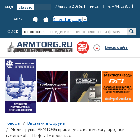
вид
7 Августа 2026г, Пятница
€ — 94.0585, $
— 81.4077
Select Language
▼
ПОИСК
в новостях
Весь сайт
Новости
Выставки и форумы
Медиагруппа ARMTORG примет участие в международной
выставке «Газ. Нефть. Технологии»