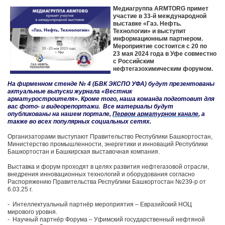
Медиагруппа ARMTORG примет
участие в 33-й международной
выставке «Газ. Нефть.
Технологии» и выступит
информационным партнером.
Мероприятие состоится с 20 по
23 мая 2024 года в Уфе совместно
с Российским
нефтегазохимическим форумом.
На фирменном стенде № 4 (БВК ЭКСПО УФА) будут презентованы
актуальные выпуски журнала «Вестник
арматуростроителя». Кроме того, наша команда подготовит для
вас фото- и видеорепортажи.
Все материалы будут
опубликованы на нашем портале,
Первом арматурном канале
, а
также во всех популярных социальных сетях.
Организаторами выступают Правительство Республики Башкортостан,
Министерство промышленности, энергетики и инноваций Республики
Башкортостан и Башкирская выставочная компания.
Выставка и форум проходят в целях развития нефтегазовой отрасли,
внедрения инновационных технологий и оборудования согласно
Распоряжению Правительства Республики Башкортостан №239-р от
6.03.25 г.
- Интеллектуальный партнёр мероприятия – Евразийский НОЦ
мирового уровня.
- Научный партнёр Форума – Уфимский государственный нефтяной