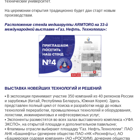
технический университет.
На церемонии открытия традиционно будет дан старт новым
производствам.
Расположение стенда медиагруппы ARMTORG на 33-й
международной выставке «Газ. Нефть. Технологии»:
ВЫСТАВКА НОВЕЙШИХ ТЕХНОЛОГИЙ И РЕШЕНИЙ
• В экспозиции принимают участие 350 компаний из 40 регионов России
и зарубежья (Китай, Республика Беларусь, Южная Корея). Здесь
представлен полный цикл от поиска и разработки недр до новых
технологий переработки, промышленных технологий и оборудования,
логистики, инжиниринговых и нефтесервисных услуг;
• Экспоненты разместятся во всех залах выставочного комплекса «УФА
ЭКСПО», на открытой площади и дополнительном павильоне;
• Флагманы отрасли выбирают площадку “Газ. Нефть.Технологии”: ПАО
АНК «Башнефть» (дочернее общество ПАО «НК «Роснефть»), АО
«Башкирская содовая компания» (АО «РОСХИМ), дочерние общества