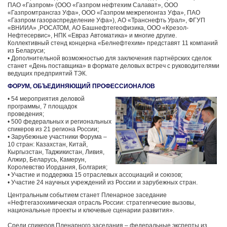
ПАО «Газпром» (ООО «Газпром нефтехим Салават», ООО
«Газпромтрансгаз Уфа», ООО «Газпром межрегионгаз Уфа», ПАО
«Газпром газораспределение Уфа»), АО «Транснефть Урал», ФГУП
«ВНИИА» ,РОСАТОМ, АО Башнефтегеофизика, ООО «Крезол-
Нефтесервис», НПК «Евраз Автоматика» и многие другие.
Коллективный стенд концерна «Белнефтехим» представят 11 компаний
из Беларуси;
• Дополнительной возможностью для заключения партнёрских сделок
станет «День поставщика» в формате деловых встреч с руководителями
ведущих предприятий ТЭК.
ФОРУМ, ОБЪЕДИНЯЮЩИЙ ПРОФЕССИОНАЛОВ
• 54 мероприятия деловой
программы, 7 площадок
проведения;
• 500 федеральных и региональных
спикеров из 21 региона России;
• Зарубежные участники Форума –
10 стран: Казахстан, Китай,
Кыргызстан, Таджикистан, Ливия,
Алжир, Беларусь, Камерун,
Королевство Иордания, Болгария;
• Участие и поддержка 15 отраслевых ассоциаций и союзов;
• Участие 24 научных учреждений из России и зарубежных стран.
Центральным событием станет Пленарное заседание
«Нефтегазохимическая отрасль России: стратегические вызовы,
национальные проекты и ключевые сценарии развития».
Среди спикеров Пленарного заседания – федеральные эксперты из