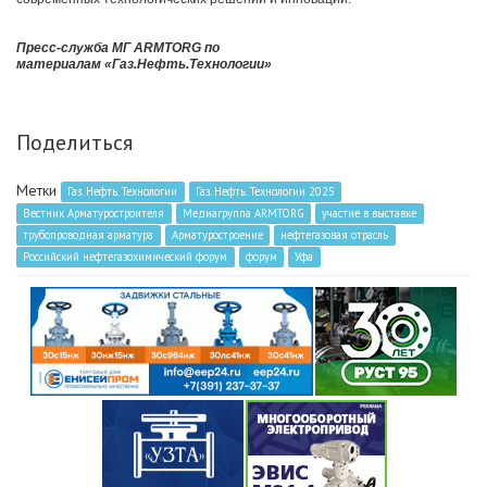
Пресс-служба МГ ARMTORG по
материалам «Газ.Нефть.Технологии»
Поделиться
Метки
Газ. Нефть. Технологии
Газ. Нефть. Технологии 2025
Вестник Арматуростроителя
Медиагруппа ARMTORG
участие в выставке
трубопроводная арматура
Арматуростроение
нефтегазовая отрасль
Российский нефтегазохимический форум
форум
Уфа