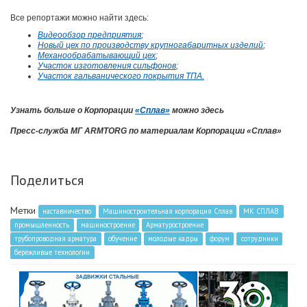
Все репортажи можно найти здесь:
Видеообзор предприятия
;
Новый цех по производству крупногабаритных изделий
;
Механообрабатывающий цех
;
Участок изготовления сильфонов
;
Участок гальванического покрытия ТПА.
Узнать больше о Корпорации
«Сплав»
можно здесь
Пресс-служба МГ ARMTORG по материалам
Корпорации «Сплав»
Поделиться
Метки
наставничество
Машиностроительная корпорация Сплав
МК СПЛАВ
промышленность
машиностроение
Арматуростроение
трубопроводная арматура
обучение
молодые кадры
форум
сотрудники
бережливые технологии