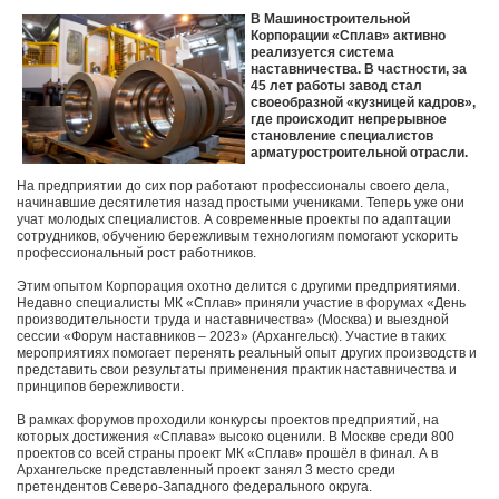
В Машиностроительной
Корпорации «Сплав» активно
реализуется система
наставничества. В частности, за
45 лет работы завод стал
своеобразной «кузницей кадров»,
где происходит непрерывное
становление специалистов
арматуростроительной отрасли.
На предприятии до сих пор работают профессионалы своего дела,
начинавшие десятилетия назад простыми учениками. Теперь уже они
учат молодых специалистов. А современные проекты по адаптации
сотрудников, обучению бережливым технологиям помогают ускорить
профессиональный рост работников.
Этим опытом Корпорация охотно делится с другими предприятиями.
Недавно специалисты МК «Сплав»
приняли участие в форумах «День
производительности труда и наставничества» (Москва) и выездной
сессии «Форум наставников – 2023» (Архангельск). Участие в таких
мероприятиях помогает перенять реальный опыт других производств и
представить свои результаты применения практик наставничества и
принципов бережливости.
В рамках форумов проходили конкурсы проектов предприятий, на
которых достижения «Сплава» высоко оценили. В Москве среди 800
проектов со всей страны проект МК «Сплав» прошёл в финал. А в
Архангельске представленный проект занял 3 место среди
претендентов Северо-Западного федерального округа.