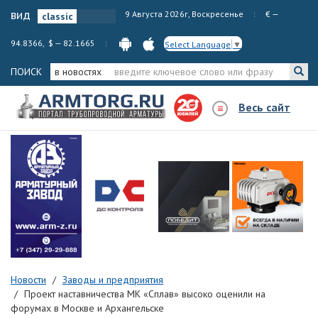
вид
9 Августа 2026г, Воскресенье
€ —
94.8366, $ — 82.1665
Select Language
▼
ПОИСК
в новостях
Весь сайт
Новости
Заводы и предприятия
Проект наставничества МК «Сплав» высоко оценили на
форумах в Москве и Архангельске