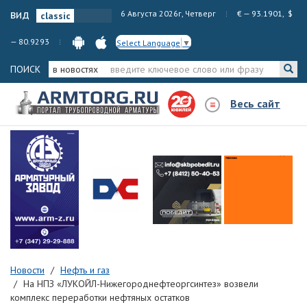
вид
6 Августа 2026г, Четверг
€ — 93.1901, $
— 80.9293
Select Language
▼
ПОИСК
в новостях
Весь сайт
Новости
Нефть и газ
На НПЗ «ЛУКОЙЛ-Нижегороднефтеоргсинтез» возвели
комплекс переработки нефтяных остатков