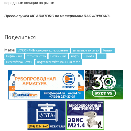
передовые позиции на рынке.
Пресс-служба МГ ARMTORG по материалам ПАО «ЛУКОЙЛ»
Поделиться
Метки
ЛУКОЙЛ-Нижегороднефтеоргсинтез
дизельное топливо
бензин
Нефть и газ
строительство
Нефть и газ
нефть
Лукойл
НПЗ
Переработка нефти
нефтеперерабатывающий завод