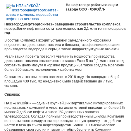
На нефтеперерабатывающем
заводе ООО «ЛУКОЙЛ-
Нижегороднефтеоргсинтез» завершено строительство комплекса
переработки нефтяных остатков мощностью 2,1 млн тонн по сырью в
год.
В состав Комплекса входят установки замедленного коксования,
гидроочистки дизельного топлива и бензина, газофракционирования,
производства водорода и серы, а также инфраструктурные объекты.
Реализация проекта позволит увеличить мощность производства
дизельного топлива экологического класса Евро-5 на 1,1 млн тонн в год,
сократить долю мазута в корзине продукции, а также создать в регионе
более 200 высокотехнологичных рабочих мест.
Строительство комплекса началось в 2018 году. На площадке общей
площадью 430 тыс. м2 ежедневно было задействовано до 7 тыс.
человек.
Справка:
ПАО «ЛУКОЙЛ»
— одна из крупнейших вертикально интегрированных
нефтегазовых компаний в мире, на долю которой приходится более 2%
мировой добычи нефти и около 1% доказанных запасов
углеводородов.
Обладая полным производственным циклом, Компания
полностью контролирует всю производственную цепочку – от добычи
нефти и газа до сбыта нефтепродуктов. Более 110 тысяч человек
объединяют свои усилия и талант, чтобы обеспечить Компании