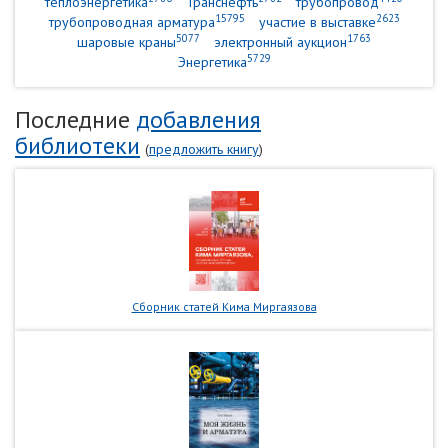
теплоэнергетика
Транснефть
трубопровод
15795
2623
трубопроводная арматура
участие в выставке
5077
1763
шаровые краны
электронный аукцион
5729
Энергетика
Последние
добавления
библиотеки
(
предложить книгу
)
Сборник статей Кима Миргаязова