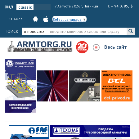
вид
7 Августа 2026г, Пятница
€ — 94.0585, $
— 81.4077
Select Language
▼
ПОИСК
в новостях
Весь сайт