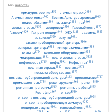
Теги
новостей
1852
2494
Арматуростроение
атомная отрасль
1760
1943
Атомная энергетика
Вестник Арматуростроителя
1684
2292
5460
водоснабжение
выставка
газ
5132
2550
1970
газовая отрасль
газопровод
Газоснабжение
4429
1444
2119
2823
Газпром
Газпром тендер
ЖКХ
задвижка
2320
3691
задвижки
закупки
3906
закупки трубопроводной арматуры
6592
1398
запорная арматура
импортозамещение
1724
1436
клапаны
котельное оборудование
1881
3523
модернизация
нефтегазовая отрасль
1715
3591
4691
нефтепровод
нефть
Нефть и газ
2910
2471
нефтяная отрасль
поставка
1577
поставка оборудования
2162
2717
поставка трубопроводной арматуры
производство
2738
1562
3859
промышленность
реконструкция
ремонт
1513
1893
ремонтная программа
ремонтные работы
1867
8530
Роснефть
тендер
3028
тендер на поставку трубопроводной арматуры
4280
тендер на трубопроводную арматуру
4901
4851
тендерные закупки
теплоснабжение
2786
2782
4420