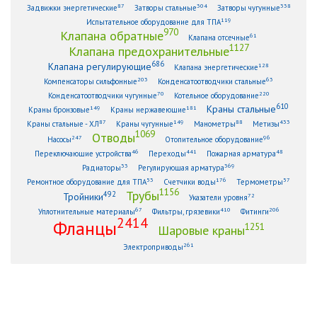
87
304
338
Задвижки энергетические
Затворы стальные
Затворы чугунные
119
Испытательное оборудование для ТПА
970
Клапана обратные
61
Клапана отсечные
1127
Клапана предохранительные
686
Клапана регулирующие
128
Клапана энергетические
203
63
Компенсаторы сильфонные
Конденсатоотводчики стальные
70
220
Конденсатоотводчики чугунные
Котельное оборудование
610
Краны стальные
149
181
Краны бронзовые
Краны нержавеющие
87
149
88
433
Краны стальные - ХЛ
Краны чугунные
Манометры
Метизы
1069
Отводы
247
96
Насосы
Отопительное оборудование
46
441
48
Переключающие устройства
Переходы
Пожарная арматура
33
369
Радиаторы
Регулирующая арматура
53
176
57
Ремонтное оборудование для ТПА
Счетчики воды
Термометры
1156
Трубы
492
Тройники
72
Указатели уровня
67
410
206
Уплотнительные материалы
Фильтры, грязевики
Фитинги
2414
Фланцы
1251
Шаровые краны
261
Электроприводы