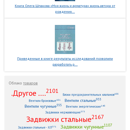
Книга Олега Шпакова «Моя жизнь и арматура» жизнь автора от
рождения...
Приведенные в книге результаты исследований позволили
разработать р...
Облако
товаров
2101
.Другое ....
166
Блоки предохранительных клапанов
933
Вентили стальные
161
Вентили бронзовые
555
Вентили чугунные
146
Вентили энергетические
373
Задвижки нержавеющие
2167
Задвижки стальные
1107
Задвижки чугунные
371
Задвижки стальные - ХЛ