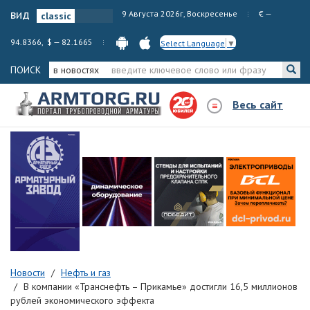
вид
9 Августа 2026г, Воскресенье
€ —
94.8366, $ — 82.1665
Select Language
▼
ПОИСК
в новостях
Весь сайт
Новости
Нефть и газ
В компании «Транснефть – Прикамье» достигли 16,5 миллионов
рублей экономического эффекта