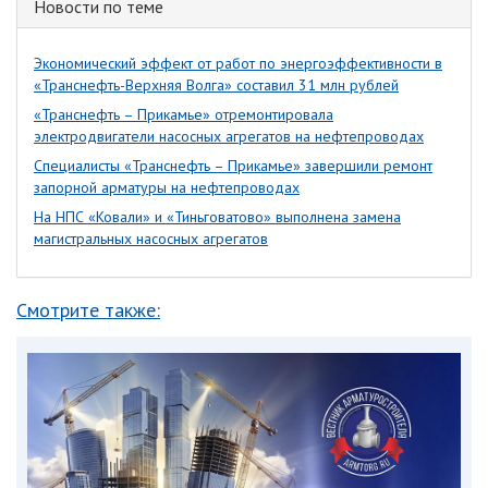
Новости по теме
Экономический эффект от работ по энергоэффективности в
«Транснефть-Верхняя Волга» составил 31 млн рублей
«Транснефть – Прикамье» отремонтировала
электродвигатели насосных агрегатов на нефтепроводах
Специалисты «Транснефть – Прикамье» завершили ремонт
запорной арматуры на нефтепроводах
На НПС «Ковали» и «Тиньговатово» выполнена замена
магистральных насосных агрегатов
Смотрите также: