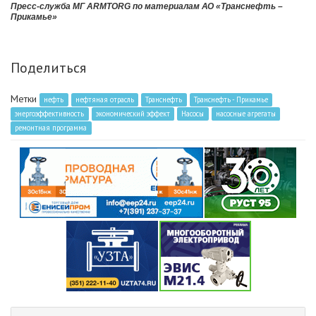
Пресс-служба МГ ARMTORG по материалам АО «Транснефть –
Прикамье»
Поделиться
Метки
нефть
нефтяная отрасль
Транснефть
Транснефть - Прикамье
энергоэффективность
экономический эффект
Насосы
насосные агрегаты
ремонтная программа