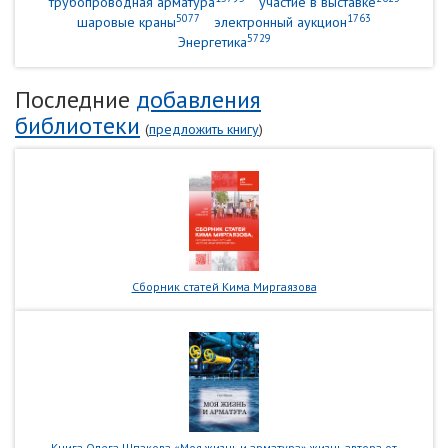
трубопроводная арматура
участие в выставке
5077
1763
шаровые краны
электронный аукцион
5729
Энергетика
Последние
добавления
библиотеки
(
предложить книгу
)
Сборник статей Кима Миргаязова
Книга Олега Шпакова «Моя жизнь и арматура» жизнь автора от