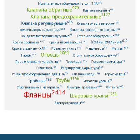
119
Испытательное оборудование для ТПА
970
Клапана обратные
61
Клапана отсечные
1127
Клапана предохранительные
686
Клапана регулирующие
128
Клапана энергетические
203
63
Компенсаторы сильфонные
Конденсатоотводчики стальные
70
220
Конденсатоотводчики чугунные
Котельное оборудование
610
Краны стальные
149
181
Краны бронзовые
Краны нержавеющие
87
149
88
433
Краны стальные - ХЛ
Краны чугунные
Манометры
Метизы
1069
Отводы
247
96
Насосы
Отопительное оборудование
46
441
48
Переключающие устройства
Переходы
Пожарная арматура
33
369
Радиаторы
Регулирующая арматура
53
176
57
Ремонтное оборудование для ТПА
Счетчики воды
Термометры
1156
Трубы
492
Тройники
72
Указатели уровня
67
410
206
Уплотнительные материалы
Фильтры, грязевики
Фитинги
2414
Фланцы
1251
Шаровые краны
261
Электроприводы