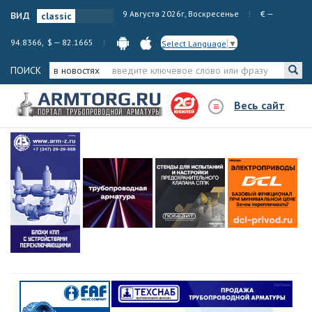
вид
9 Августа 2026г, Воскресенье
€ —
94.8366, $ — 82.1665
Select Language
▼
ПОИСК
в новостях
Весь сайт