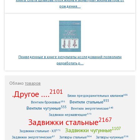
рождения...
Приведенные в книге результаты исследований позволили
разработать р...
Облако
товаров
2101
.Другое ....
166
Блоки предохранительных клапанов
933
Вентили стальные
161
Вентили бронзовые
555
Вентили чугунные
146
Вентили энергетические
373
Задвижки нержавеющие
2167
Задвижки стальные
1107
Задвижки чугунные
371
Задвижки стальные - ХЛ
87
304
338
Задвижки энергетические
Затворы стальные
Затворы чугунные