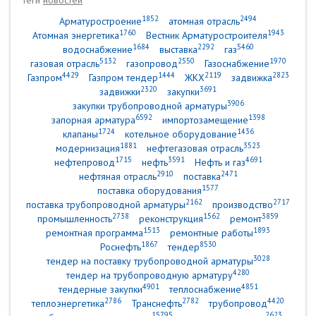
Теги
новостей
1852
2494
Арматуростроение
атомная отрасль
1760
1943
Атомная энергетика
Вестник Арматуростроителя
1684
2292
5460
водоснабжение
выставка
газ
5132
2550
1970
газовая отрасль
газопровод
Газоснабжение
4429
1444
2119
2823
Газпром
Газпром тендер
ЖКХ
задвижка
2320
3691
задвижки
закупки
3906
закупки трубопроводной арматуры
6592
1398
запорная арматура
импортозамещение
1724
1436
клапаны
котельное оборудование
1881
3523
модернизация
нефтегазовая отрасль
1715
3591
4691
нефтепровод
нефть
Нефть и газ
2910
2471
нефтяная отрасль
поставка
1577
поставка оборудования
2162
2717
поставка трубопроводной арматуры
производство
2738
1562
3859
промышленность
реконструкция
ремонт
1513
1893
ремонтная программа
ремонтные работы
1867
8530
Роснефть
тендер
3028
тендер на поставку трубопроводной арматуры
4280
тендер на трубопроводную арматуру
4901
4851
тендерные закупки
теплоснабжение
2786
2782
4420
теплоэнергетика
Транснефть
трубопровод
15795
2623