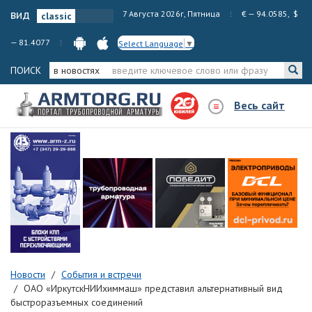
вид
7 Августа 2026г, Пятница
€ — 94.0585, $
— 81.4077
Select Language
▼
ПОИСК
в новостях
Весь сайт
Новости
События и встречи
ОАО «ИркутскНИИхиммаш» представил альтернативный вид
быстроразъемных соединений