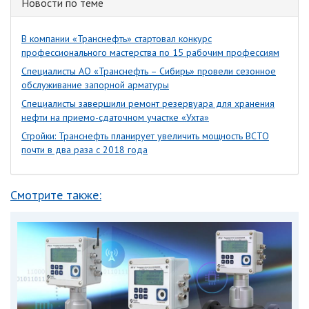
Новости по теме
В компании «Транснефть» стартовал конкурс
профессионального мастерства по 15 рабочим профессиям
Специалисты АО «Транснефть – Сибирь» провели сезонное
обслуживание запорной арматуры
Специалисты завершили ремонт резервуара для хранения
нефти на приемо-сдаточном участке «Ухта»
Стройки: Транснефть планирует увеличить мощность ВСТО
почти в два раза с 2018 года
Смотрите также: