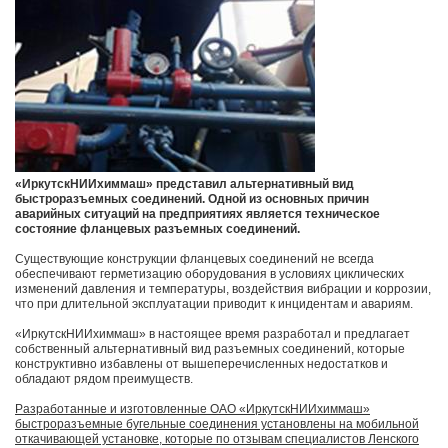
«ИркутскНИИхиммаш» представил альтернативный вид
быстроразъемных соединений. Одной из основных причин
аварийных ситуаций на предприятиях является техническое
состояние фланцевых разъемных соединений.
Существующие конструкции фланцевых соединений не всегда
обеспечивают герметизацию оборудования в условиях циклических
изменений давления и температуры, воздействия вибрации и коррозии,
что при длительной эксплуатации приводит к инцидентам и авариям.
«ИркутскНИИхиммаш» в настоящее время разработал и предлагает
собственный альтернативный вид разъемных соединений, которые
конструктивно избавлены от вышеперечисленных недостатков и
обладают рядом преимуществ.
Разработанные и изготовленные ОАО «ИркутскНИИхиммаш»
быстроразъемные бугельные соединения установлены на мобильной
откачивающей установке, которые по отзывам специалистов Ленского