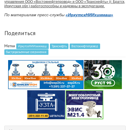
управления ООО «Востокнефтепровод» и ООО «Транснефть» (г. Братск,
Иркутская обл.) работоспособны и надежны в эксплуатации.
По материалам пресс-службы
«ИркутскНИИхиммаш»
Поделиться
Метки
ИркутскНИИхиммаш
Транснефть
Востокнефтепровод
быстроразьемные соединения