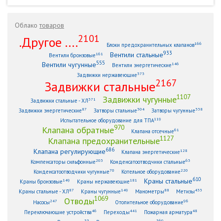
Облако
товаров
2101
.Другое ....
166
Блоки предохранительных клапанов
933
Вентили стальные
161
Вентили бронзовые
555
Вентили чугунные
146
Вентили энергетические
373
Задвижки нержавеющие
2167
Задвижки стальные
1107
Задвижки чугунные
371
Задвижки стальные - ХЛ
87
304
338
Задвижки энергетические
Затворы стальные
Затворы чугунные
119
Испытательное оборудование для ТПА
970
Клапана обратные
61
Клапана отсечные
1127
Клапана предохранительные
686
Клапана регулирующие
128
Клапана энергетические
203
63
Компенсаторы сильфонные
Конденсатоотводчики стальные
70
220
Конденсатоотводчики чугунные
Котельное оборудование
610
Краны стальные
149
181
Краны бронзовые
Краны нержавеющие
87
149
88
433
Краны стальные - ХЛ
Краны чугунные
Манометры
Метизы
1069
Отводы
247
96
Насосы
Отопительное оборудование
46
441
48
Переключающие устройства
Переходы
Пожарная арматура
33
369