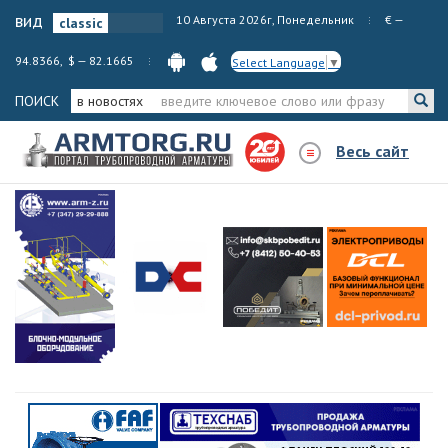
вид
10 Августа 2026г, Понедельник
€ —
94.8366, $ — 82.1665
Select Language
▼
ПОИСК
в новостях
Весь сайт