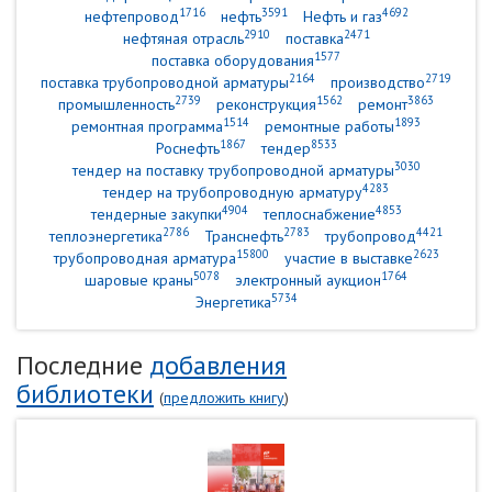
1716
3591
4692
нефтепровод
нефть
Нефть и газ
2910
2471
нефтяная отрасль
поставка
1577
поставка оборудования
2164
2719
поставка трубопроводной арматуры
производство
2739
1562
3863
промышленность
реконструкция
ремонт
1514
1893
ремонтная программа
ремонтные работы
1867
8533
Роснефть
тендер
3030
тендер на поставку трубопроводной арматуры
4283
тендер на трубопроводную арматуру
4904
4853
тендерные закупки
теплоснабжение
2786
2783
4421
теплоэнергетика
Транснефть
трубопровод
15800
2623
трубопроводная арматура
участие в выставке
5078
1764
шаровые краны
электронный аукцион
5734
Энергетика
Последние
добавления
библиотеки
(
предложить книгу
)