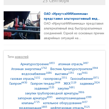
25 Сентября
ОАО «ИркутскНИИхиммаш»
представил альтернативный вид...
ОАО «ИркутскНИИхиммаш» представил
альтернативный вид быстроразъемных
соединений. Одной из основных причин
аварийных ситуаций на...
Теги
новостей
1853
2497
Арматуростроение
атомная отрасль
1762
1944
Атомная энергетика
Вестник Арматуростроителя
1686
2292
5461
водоснабжение
выставка
газ
5132
2551
1971
газовая отрасль
газопровод
Газоснабжение
4430
1444
2119
2824
Газпром
Газпром тендер
ЖКХ
задвижка
2320
3691
задвижки
закупки
3906
закупки трубопроводной арматуры
6593
1399
запорная арматура
импортозамещение
1725
1437
клапаны
котельное оборудование
1883
3525
модернизация
нефтегазовая отрасль