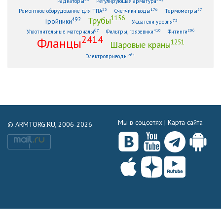
Радиаторы
Регулирующая арматура
53
176
57
Ремонтное оборудование для ТПА
Счетчики воды
Термометры
1156
Трубы
492
Тройники
72
Указатели уровня
67
410
206
Уплотнительные материалы
Фильтры, грязевики
Фитинги
2414
Фланцы
1251
Шаровые краны
261
Электроприводы
Мы в соцсетях |
Карта сайта
© ARMTORG.RU, 2006-2026