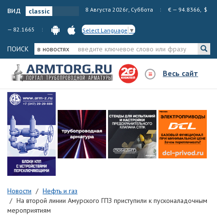
вид
8 Августа 2026г, Суббота
€ — 94.8366, $
— 82.1665
Select Language
▼
ПОИСК
в новостях
Весь сайт
Новости
Нефть и газ
На второй линии Амурского ГПЗ приступили к пусконаладочным
мероприятиям