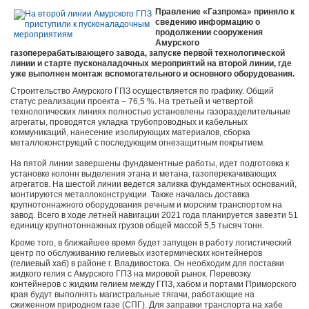
Правление «Газпрома» приняло к
сведению информацию о
продолжении сооружения
Амурского
газоперерабатывающего завода, запуске первой технологической
линии и старте пусконаладочных мероприятий на второй линии, где
уже выполнен монтаж вспомогательного и основного оборудования.
Строительство Амурского ГПЗ осуществляется по графику. Общий
статус реализации проекта – 76,5 %. На третьей и четвертой
технологических линиях полностью установлены газоразделительные
агрегаты, проводятся укладка трубопроводных и кабельных
коммуникаций, нанесение изолирующих материалов, сборка
металлоконструкций с последующим огнезащитным покрытием.
На пятой линии завершены фундаментные работы, идет подготовка к
установке колонн выделения этана и метана, газоперекачивающих
агрегатов. На шестой линии ведется заливка фундаментных оснований,
монтируются металлоконструкции. Также началась доставка
крупнотоннажного оборудования речным и морским транспортом на
завод. Всего в ходе летней навигации 2021 года планируется завезти 51
единицу крупнотоннажных грузов общей массой 5,5 тысяч тонн.
Кроме того, в ближайшее время будет запущен в работу логистический
центр по обслуживанию гелиевых изотермических контейнеров
(гелиевый хаб) в районе г. Владивостока. Он необходим для поставки
жидкого гелия с Амурского ГПЗ на мировой рынок. Перевозку
контейнеров с жидким гелием между ГПЗ, хабом и портами Приморского
края будут выполнять магистральные тягачи, работающие на
сжиженном природном газе (СПГ). Для заправки транспорта на хабе