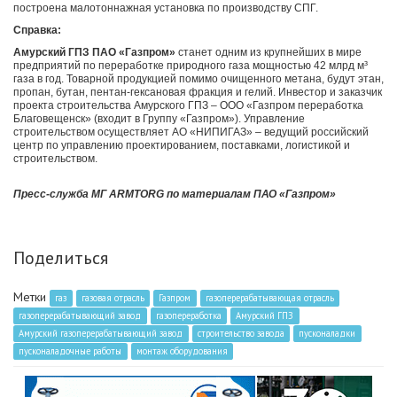
построена малотоннажная установка по производству СПГ.
Справка:
Амурский ГПЗ ПАО «Газпром»
станет одним из крупнейших в мире
предприятий по переработке природного газа мощностью 42 млрд м³
газа в год. Товарной продукцией помимо очищенного метана, будут этан,
пропан, бутан, пентан-гексановая фракция и гелий. Инвестор и заказчик
проекта строительства Амурского ГПЗ – ООО «Газпром переработка
Благовещенск» (входит в Группу «Газпром»). Управление
строительством осуществляет АО «НИПИГАЗ» – ведущий российский
центр по управлению проектированием, поставками, логистикой и
строительством.
Пресс-служба МГ ARMTORG по материалам ПАО «Газпром»
Поделиться
Метки
газ
газовая отрасль
Газпром
газоперерабатывающая отрасль
газоперерабатывающий завод
газопереработка
Амурский ГПЗ
Амурский газоперерабатывающий завод
строительство завода
пусконаладки
пусконаладочные работы
монтаж оборудования