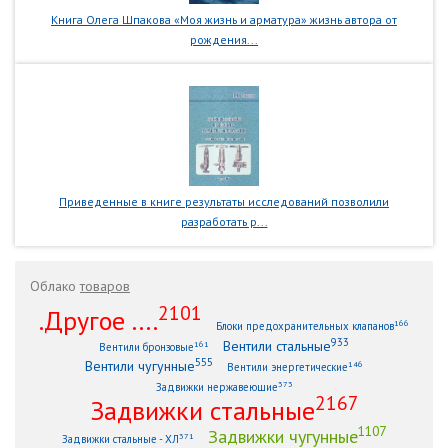
Книга Олега Шпакова «Моя жизнь и арматура» жизнь автора от
рождения...
Приведенные в книге результаты исследований позволили
разработать р...
Облако
товаров
2101
.Другое ....
166
Блоки предохранительных клапанов
933
Вентили стальные
161
Вентили бронзовые
555
Вентили чугунные
146
Вентили энергетические
373
Задвижки нержавеющие
2167
Задвижки стальные
1107
Задвижки чугунные
371
Задвижки стальные - ХЛ