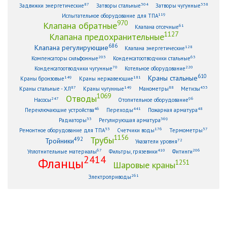
87
304
338
Задвижки энергетические
Затворы стальные
Затворы чугунные
119
Испытательное оборудование для ТПА
970
Клапана обратные
61
Клапана отсечные
1127
Клапана предохранительные
686
Клапана регулирующие
128
Клапана энергетические
203
63
Компенсаторы сильфонные
Конденсатоотводчики стальные
70
220
Конденсатоотводчики чугунные
Котельное оборудование
610
Краны стальные
149
181
Краны бронзовые
Краны нержавеющие
87
149
88
433
Краны стальные - ХЛ
Краны чугунные
Манометры
Метизы
1069
Отводы
247
96
Насосы
Отопительное оборудование
46
441
48
Переключающие устройства
Переходы
Пожарная арматура
33
369
Радиаторы
Регулирующая арматура
53
176
57
Ремонтное оборудование для ТПА
Счетчики воды
Термометры
1156
Трубы
492
Тройники
72
Указатели уровня
67
410
206
Уплотнительные материалы
Фильтры, грязевики
Фитинги
2414
Фланцы
1251
Шаровые краны
261
Электроприводы