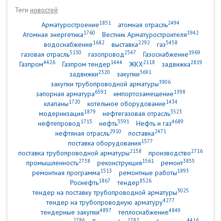
Теги
новостей
1851
2494
Арматуростроение
атомная отрасль
1760
1942
Атомная энергетика
Вестник Арматуростроителя
1682
2292
5458
водоснабжение
выставка
газ
5130
2547
1969
газовая отрасль
газопровод
Газоснабжение
4426
1444
2118
2819
Газпром
Газпром тендер
ЖКХ
задвижка
2320
3691
задвижки
закупки
3906
закупки трубопроводной арматуры
6591
1398
запорная арматура
импортозамещение
1720
1434
клапаны
котельное оборудование
1879
3523
модернизация
нефтегазовая отрасль
1715
3591
4689
нефтепровод
нефть
Нефть и газ
2910
2471
нефтяная отрасль
поставка
1577
поставка оборудования
2158
2716
поставка трубопроводной арматуры
производство
2738
1561
3855
промышленность
реконструкция
ремонт
1513
1893
ремонтная программа
ремонтные работы
1867
8526
Роснефть
тендер
3025
тендер на поставку трубопроводной арматуры
4277
тендер на трубопроводную арматуру
4897
4849
тендерные закупки
теплоснабжение
2786
2782
4416