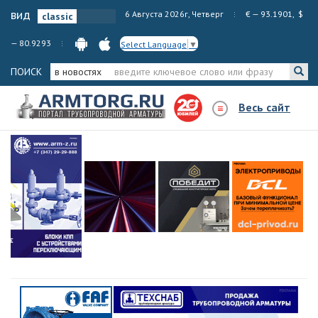
вид
6 Августа 2026г, Четверг
€ — 93.1901, $
— 80.9293
Select Language
▼
ПОИСК
в новостях
Весь сайт