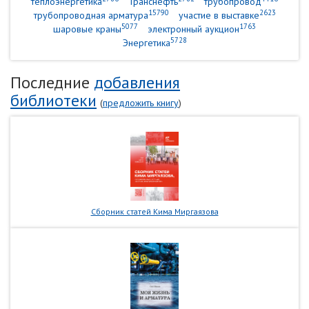
теплоэнергетика
Транснефть
трубопровод
15790
2623
трубопроводная арматура
участие в выставке
5077
1763
шаровые краны
электронный аукцион
5728
Энергетика
Последние
добавления
библиотеки
(
предложить книгу
)
Сборник статей Кима Миргаязова