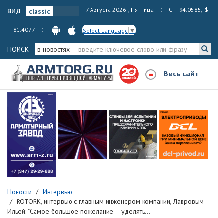
вид
7 Августа 2026г, Пятница
€ — 94.0585, $
— 81.4077
Select Language
▼
ПОИСК
в новостях
Весь сайт
Новости
Интервью
ROTORK, интервью с главным инженером компании, Лавровым
Ильей: "Самое большое пожелание – уделять...