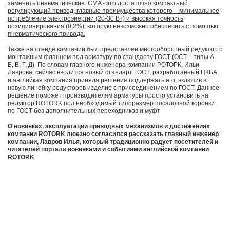
заменить пневматические. CMA - это достаточно компактный
регулирующий привод, главные преимущества которого – минимальное
потребление электроэнергии (20-30 Вт) и высокая точность
позиционирования (0,2%), которую невозможно обеспечить с помощью
пневматического привода.
Также на стенде компании был представлен многооборотный редуктор с
монтажным фланцем под арматуру по стандарту ГОСТ (ОСТ – типы А,
Б, В, Г, Д). По словам главного инженера компании РОТОРК, Ильи
Лаврова, сейчас вводится новый стандарт ГОСТ, разработанный ЦКБА,
и английкая компания приняла решение поддержать его, включив в
новую линейку редукторов изделие с присоединением по ГОСТ. Данное
решение поможет производителям арматуры просто установить на
редуктор ROTORK под необходимый типоразмер посадочной коронки
по ГОСТ без дополнительных переходников и муфт
О новинках, эксплуатации приводных механизмов и достижениях
компании ROTORK люезно согласился рассказать главный инженер
компании, Лавров Илья, который традиционно радует посетителей и
читателей портала новинками и событиями английской компании
ROTORK