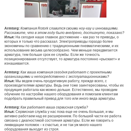
Armtorg:
Компания Rotork славится своими ноу-хау и инновациями.
Расскажите, что в этом году было внедрено, достигнуто, показано?
Илья:
На сегодня наше главное достижение – как раз те приводы, о
которых я только что рассказал. Электроприводы гораздо более
экономичны по сравнению с традиционными пневматическими, и их
использование весьма целесообразно. Чем меньше передвигается
арматура, тем больше срок ее службы. Если же точность
позиционирования отсутствует, то арматура постоянно «рыскает» и
изнашивается.
Armtorg:
Как ваша компания сегодня работает с проектными
организациями и непосредственно с эксплуатационниками?
Илья:
Мы ведем очень продуктивную работу, прежде всего, с
производителями арматуры. Ведь они тоже заинтересованы, чтобы их
продукция работала как можно дольше. Естественно, мы проводим
обучение по настройке нашего оборудования и помогаем клиентам
подобрать правильный привод для того или иного вида арматуры.
Armtorg:
Как работает ваша сервисная служба?
Илья:
Сервисная служба у нас пока еще не очень большая, и мы
активно работаем над ее расширением. По большей части ее работа
связана с диагностикой состояния арматуры. Если же говорить о
ликвидации поломок – к счастью, и не так уж много нашего
оборудования выходит из строя.