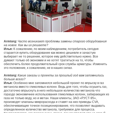
Armtorg:
Часто возникают проблемы замены старого оборудования
на новое. Как вы их решаете?
Илья:
К сожалению, по моим наблюдениям, потребитель сегодня
старается купить оборудование как можно дешевле и зачастую
выбирает не то решение, которое ему действительно нужно. Все
думают только об экономии и не хотят тратиться на то, чтобы
обеспечить более продолжительный срок службы арматуры. Изменить
это положение, к сожалению, не в наших силах.
Armtorg:
Какие заказы и проекты за прошлый год вам запомнились
больше всего?
Илья:
Особенно мне запомнился небольшой проект по впрыску в газ
метанола вместо гликолевых колонн. Ведь для того, чтобы осушить газ,
достаточно впрыснуть в него небольшое количество метанола что
гораздо экономичнее использования гликолевых колонн, забирающих из
газа не только воду, но и метан. Наши клиенты, ЗАО «РУСТ-95»,
производят клапаны микрорасхода и ставят на них приводы CVA,
обеспечивающие точное позиционирование, что позволяет выдавать
определенное количество метанола, требуемое для процесса.