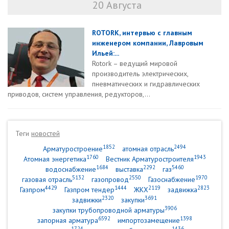
20 Августа
ROTORK, интервью с главным
инженером компании, Лавровым
Ильей:...
Rotork – ведущий мировой
производитель электрических,
пневматических и гидравлических
приводов, систем управления, редукторов,...
Теги
новостей
1852
2494
Арматуростроение
атомная отрасль
1760
1943
Атомная энергетика
Вестник Арматуростроителя
1684
2292
5460
водоснабжение
выставка
газ
5132
2550
1970
газовая отрасль
газопровод
Газоснабжение
4429
1444
2119
2823
Газпром
Газпром тендер
ЖКХ
задвижка
2320
3691
задвижки
закупки
3906
закупки трубопроводной арматуры
6592
1398
запорная арматура
импортозамещение
1724
1436