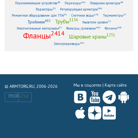
46
441
48
Переключающие устройства
Переходы
Пожарная арматура
33
369
Радиаторы
Регулирующая арматура
53
176
57
Ремонтное оборудование для ТПА
Счетчики воды
Термометры
1156
Трубы
492
Тройники
72
Указатели уровня
67
410
206
Уплотнительные материалы
Фильтры, грязевики
Фитинги
2414
Фланцы
1251
Шаровые краны
261
Электроприводы
Мы в соцсетях |
Карта сайта
© ARMTORG.RU, 2006-2026