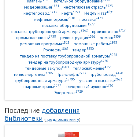
клапаны
котельное оборудование
1881
3523
модернизация
нефтегазовая отрасль
1715
3591
4691
нефтепровод
нефть
Нефть и газ
2910
2471
нефтяная отрасль
поставка
1577
поставка оборудования
2162
2717
поставка трубопроводной арматуры
производство
2738
1562
3859
промышленность
реконструкция
ремонт
1513
1893
ремонтная программа
ремонтные работы
1867
8530
Роснефть
тендер
3028
тендер на поставку трубопроводной арматуры
4280
тендер на трубопроводную арматуру
4901
4851
тендерные закупки
теплоснабжение
2786
2782
4420
теплоэнергетика
Транснефть
трубопровод
15795
2623
трубопроводная арматура
участие в выставке
5077
1763
шаровые краны
электронный аукцион
5729
Энергетика
Последние
добавления
библиотеки
(
предложить книгу
)