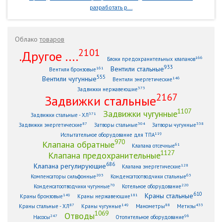
разработать р...
Облако
товаров
2101
.Другое ....
166
Блоки предохранительных клапанов
933
Вентили стальные
161
Вентили бронзовые
555
Вентили чугунные
146
Вентили энергетические
373
Задвижки нержавеющие
2167
Задвижки стальные
1107
Задвижки чугунные
371
Задвижки стальные - ХЛ
87
304
338
Задвижки энергетические
Затворы стальные
Затворы чугунные
119
Испытательное оборудование для ТПА
970
Клапана обратные
61
Клапана отсечные
1127
Клапана предохранительные
686
Клапана регулирующие
128
Клапана энергетические
203
63
Компенсаторы сильфонные
Конденсатоотводчики стальные
70
220
Конденсатоотводчики чугунные
Котельное оборудование
610
Краны стальные
149
181
Краны бронзовые
Краны нержавеющие
87
149
88
433
Краны стальные - ХЛ
Краны чугунные
Манометры
Метизы
1069
Отводы
247
96
Насосы
Отопительное оборудование