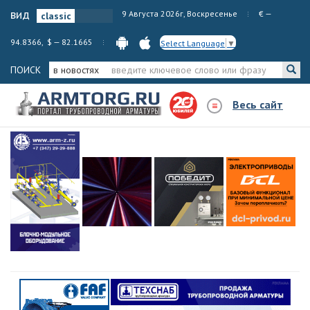
вид
9 Августа 2026г, Воскресенье
€ —
94.8366, $ — 82.1665
Select Language
▼
ПОИСК
в новостях
Весь сайт