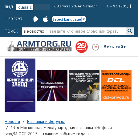
вид
6 Августа 2026г, Четверг
€ — 93.1901, $
— 80.9293
Select Language
▼
ПОИСК
в новостях
Весь сайт
Новости
Выставки и форумы
13-я Московская международная выставка «Нефть и
газ»/MIOGE 2015 — главное событие года в...