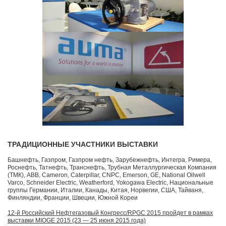
ТРАДИЦИОННЫЕ УЧАСТНИКИ ВЫСТАВКИ
Башнефть, Газпром, Газпром нефть, Зарубежнефть, Интегра, Римера,
Роснефть, Татнефть, Транснефть, Трубная Металлургическая Компания
(ТМК), ABB, Cameron, Caterpillar, CNPC, Emerson, GE, National Oilwell
Varco, Schneider Electric, Weatherford, Yokogawa Electric, Национальные
группы Германии, Италии, Канады, Китая, Норвегии, США, Тайваня,
Финляндии, Франции, Швеции, Южной Кореи
12-й Российский Нефтегазовый Конгресс/RPGC 2015 пройдет в рамках
выставки MIOGE 2015 (23 — 25 июня 2015 года)