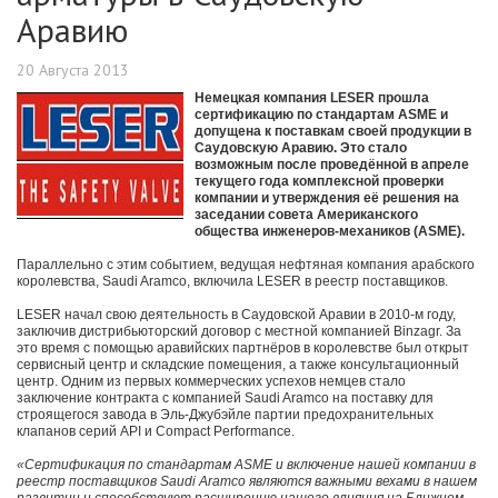
Аравию
20 Августа 2013
Немецкая компания LESER прошла
сертификацию по стандартам ASME и
допущена к поставкам своей продукции в
Саудовскую Аравию. Это стало
возможным после проведённой в апреле
текущего года комплексной проверки
компании и утверждения её решения на
заседании совета Американского
общества инженеров-механиков (ASME).
Параллельно с этим событием, ведущая нефтяная компания арабского
королевства, Saudi Aramco, включила LESER в реестр поставщиков.
LESER начал свою деятельность в Саудовской Аравии в 2010-м году,
заключив дистрибьюторский договор с местной компанией Binzagr. За
это время с помощью аравийских партнёров в королевстве был открыт
сервисный центр и складские помещения, а также консультационный
центр. Одним из первых коммерческих успехов немцев стало
заключение контракта с компанией Saudi Aramco на поставку для
строящегося завода в Эль-Джубэйле партии предохранительных
клапанов серий API и Compact Performance.
«Сертификация по стандартам ASME и включение нашей компании в
реестр поставщиков Saudi Aramco являются важными вехами в нашем