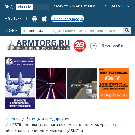
вид
7 Августа 2026г, Пятница
€ — 94.0585, $
— 81.4077
Select Language
▼
ПОИСК
в новостях
Весь сайт
Новости
Заводы и предприятия
LESER прошла сертификацию по стандартам Американского
общества инженеров-механиков (ASME) и...