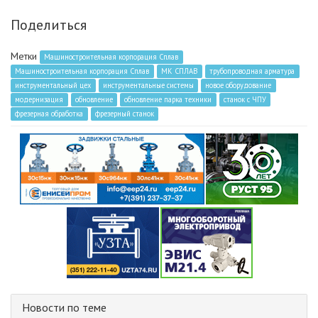
Поделиться
Метки
Машиностроительная корпорация Сплав
Машиностроительная корпорация Сплав
МК СПЛАВ
трубопроводная арматура
инструментальный цех
инструментальные системы
новое оборудование
модернизация
обновление
обновление парка техники
станок с ЧПУ
фрезерная обработка
фрезерный станок
Новости по теме