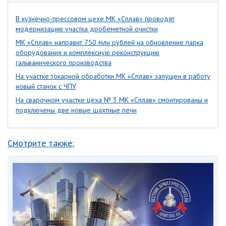
В кузнечно-прессовом цехе МК «Сплав» проводят
модернизацию участка дробеметной очистки
МК «Сплав» направит 750 млн рублей на обновление парка
оборудования и комплексную реконструкцию
гальванического производства
На участке токарной обработки МК «Сплав» запущен в работу
новый станок с ЧПУ
На сварочном участке цеха № 3 МК «Сплав» смонтированы и
подключены две новые шахтные печи
Смотрите также: