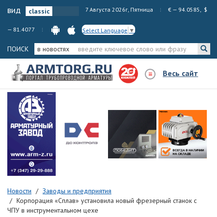
вид
7 Августа 2026г, Пятница
€ — 94.0585, $
— 81.4077
Select Language
▼
ПОИСК
в новостях
Весь сайт
Новости
Заводы и предприятия
Корпорация «Сплав» установила новый фрезерный станок с
ЧПУ в инструментальном цехе