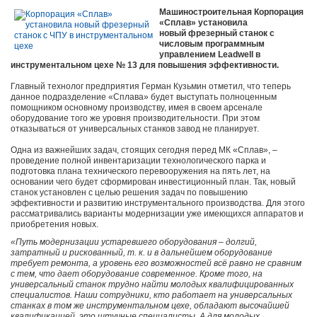
Машиностроительная Корпорация
«Сплав» установила
новый фрезерный станок с
числовым программным
управлением Leadwell в
инструментальном цехе № 13 для повышения эффективности.
Главный технолог предприятия Герман Кузьмин отметил, что теперь
данное подразделение «Сплава» будет выступать полноценным
помощником основному производству, имея в своем арсенале
оборудование того же уровня производительности. При этом
отказываться от универсальных станков завод не планирует.
Одна из важнейших задач, стоящих сегодня перед МК «Сплав», –
проведение полной инвентаризации технологического парка и
подготовка плана технического перевооружения на пять лет, на
основании чего будет сформирован инвестиционный план. Так, новый
станок установлен с целью решения задач по повышению
эффективности и развитию инструментального производства. Для этого
рассматривались варианты модернизации уже имеющихся аппаратов и
приобретения новых.
«Путь модернизации устаревшего оборудования – долгий,
затратный и рискованный, т. к. и в дальнейшем оборудование
требует ремонта, а уровень его возможностей всё равно не сравним
с тем, что дает оборудование современное. Кроме того, на
универсальный станок трудно найти молодых квалифицированных
специалистов. Наши сотрудники, кто работает на универсальных
станках в том же инструментальном цехе, обладают высочайшей
квалификацией, это штучные специалисты. А для молодых