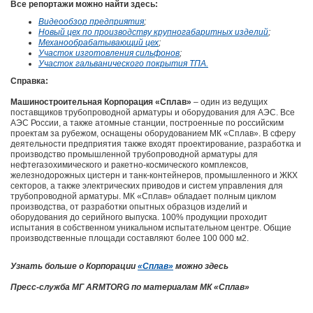
Все репортажи можно найти здесь:
Видеообзор предприятия
;
Новый цех по производству крупногабаритных изделий
;
Механообрабатывающий цех
;
Участок изготовления сильфонов
;
Участок гальванического покрытия ТПА.
Справка:
Машиностроительная Корпорация «Сплав»
– один из ведущих
поставщиков трубопроводной арматуры и оборудования для АЭС. Все
АЭС России, а также атомные станции, построенные по российским
проектам за рубежом, оснащены оборудованием МК «Сплав». В сферу
деятельности предприятия также входят проектирование, разработка и
производство промышленной трубопроводной арматуры для
нефтегазохимического и ракетно-космического комплексов,
железнодорожных цистерн и танк-контейнеров, промышленного и ЖКХ
секторов, а также электрических приводов и систем управления для
трубопроводной арматуры. МК «Сплав» обладает полным циклом
производства, от разработки опытных образцов изделий и
оборудования до серийного выпуска. 100% продукции проходит
испытания в собственном уникальном испытательном центре. Общие
производственные площади составляют более 100 000 м
2
.
Узнать больше о Корпорации
«Сплав»
можно здесь
Пресс-служба МГ ARMTORG по материалам
МК «Сплав»