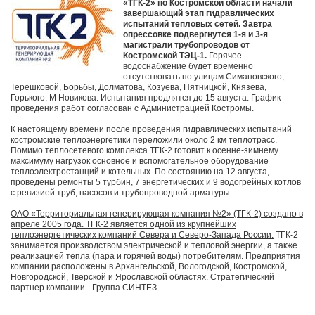
«ТГК-2» по Костромской области начали
завершающий этап гидравлических
испытаний тепловых сетей. Завтра
опрессовке подвергнутся 1-я и 3-я
магистрали трубопроводов от
Костромской ТЭЦ-1.
Горячее
водоснабжение будет временно
отсутствовать по улицам Симановского,
Терешковой, Борьбы, Долматова, Козуева, Пятницкой, Князева,
Горького, М Новикова. Испытания продлятся до 15 августа. График
проведения работ согласован с Администрацией Костромы.
К настоящему времени после проведения гидравлических испытаний
костромские теплоэнергетики переложили около 2 км теплотрасс.
Помимо теплосетевого комплекса ТГК-2 готовит к осенне-зимнему
максимуму нагрузок основное и вспомогательное оборудование
теплоэлектростанций и котельных. По состоянию на 12 августа,
проведены ремонты 5 турбин, 7 энергетических и 9 водогрейных котлов
с ревизией труб, насосов и трубопроводной арматуры.
ОАО «Территориальная генерирующая компания №2» (ТГК-2) создано в
апреле 2005 года. ТГК-2 является одной из крупнейших
теплоэнергетических компаний Севера и Северо-Запада России.
ТГК-2
занимается производством электрической и тепловой энергии, а также
реализацией тепла (пара и горячей воды) потребителям. Предприятия
компании расположены в Архангельской, Вологодской, Костромской,
Новгородской, Тверской и Ярославской областях. Стратегический
партнер компании - Группа СИНТЕЗ.