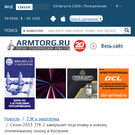
вид
10 Августа 2026г, Понедельник
€ —
94.8366, $ — 82.1665
Select Language
▼
ПОИСК
в новостях
Весь сайт
Новости
ТЭК и энергетика
Сезон-2013: ТГК-2 завершает подготовку к новому
отопительному сезону в Костроме