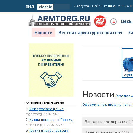
вид
7 Августа 2026г, Пятница
€ — 94.0
Весь
Новости
Вестник арматуростроителя
З
Новости
(
предлож
АКТИВНЫЕ ТЕМЫ ФОРУМА
Оформить подписку на печат
1.
Импортозамещение
mg.armtorg , 13.02.2026
2.
Нужна помощь по Пскову.
Заводы и предприятия
(1
Юрий Петров , 09.02.2026
3.
Грузия и трубопроводы
Заметки редактора
(73)