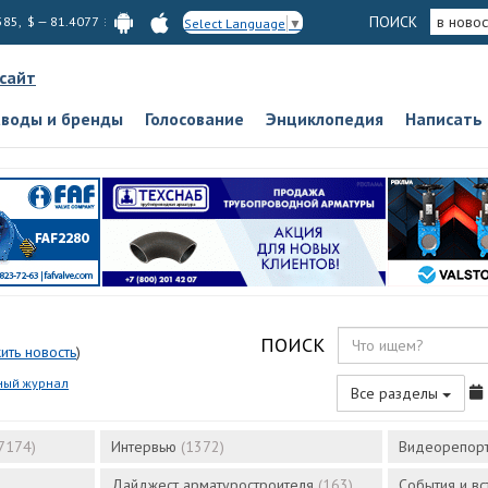
ПОИСК
в новос
585, $ — 81.4077
Select Language
▼
 сайт
аводы и бренды
Голосование
Энциклопедия
Написать
ПОИСК
ить новость
)
ный журнал
Все разделы
7174)
Интервью
(1372)
Видеорепор
Дайджест арматуростроителя
(163)
События и в