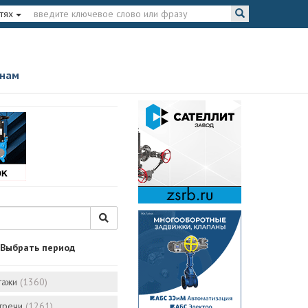
тях
 нам
Выбрать период
тажи
(1360)
стречи
(1261)