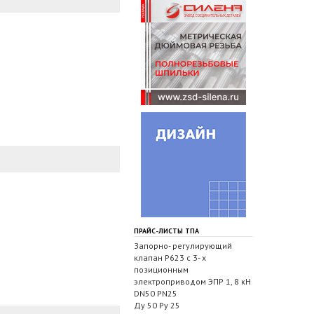
ПРАЙС-ЛИСТЫ ТПА
Запорно- регулирующий
клапан Р623 с 3- х
позиционным
электроприводом ЭПР 1, 8 кН
DN50 PN25
Ду 50 Ру 25