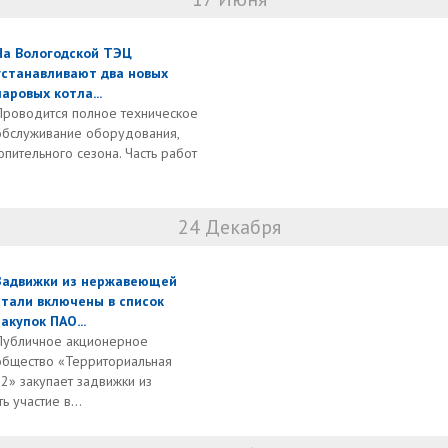
На Вологодской ТЭЦ
устанавливают два новых
паровых котла...
Проводится полное техническое
обслуживание оборудования,
опительного сезона. Часть работ
24 Декабря
Задвижки из нержавеющей
стали включены в список
закупок ПАО...
Публичное акционерное
общество «Территориальная
» закупает задвижки из
 участие в...