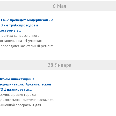
6 Мая
ТГК-2 проведет модернизацию
20 км трубопроводов в
Костроме в...
В рамках концессионного
соглашения на 14 участках
 проводится капитальный ремонт.
28 Января
Объем инвестиций в
модернизацию Архангельской
ТЭЦ планируется...
Администрация города
Архангельска намерена настаивать
тиционной программы для
..