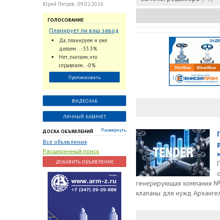
Юрий Петров , 09.02.2026
ГОЛОСОВАНИЕ
Планирует ли ваш завод
использовать
Да, планируем и уже
промышленный
делаем ...-33.3%
интеллект и цифровые
Нет, считаем, что
заказы для ускорения
справляем...-0%
обработки заказов и
Проголосовать
оперативной отгрузки
продукции конечному
потребителю?
ВИДЕОХАБ
ЛИЧНЫЙ КАБИНЕТ
Развернуть
ДОСКА ОБЪЯВЛЕНИЙ
Все объявления
Расширенный поиск
н
ДОБАВИТЬ ОБЪЯВЛЕНИЕ
генерирующая компания №
клапаны для нужд Архангел