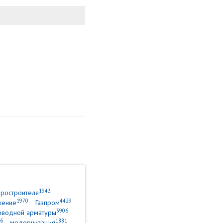
1943
уростроителя
1970
4429
жение
Газпром
3906
оводной арматуры
6
1881
модернизация