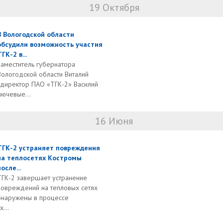
19 Октября
В Вологодской области
обсудили возможность участия
ГК-2 в...
Заместитель губернатора
Вологодской области Виталий
 директор ПАО «ТГК-2» Василий
лючевые...
16 Июня
ТГК-2 устраняет повреждения
на теплосетях Костромы
осле...
ТГК-2 завершает устранение
повреждений на тепловых сетях
бнаружены в процессе
...