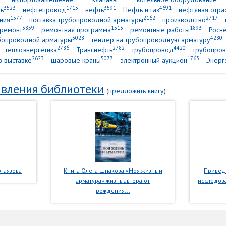
3523
1715
3591
4691
ь
нефтепровод
нефть
Нефть и газ
нефтяная отра
1577
2162
2717
ния
поставка трубопроводной арматуры
производство
3859
1513
1893
ремонт
ремонтная программа
ремонтные работы
Росн
3028
4280
убопроводной арматуры
тендер на трубопроводную арматуру
2786
2782
4420
теплоэнергетика
Транснефть
трубопровод
трубопров
2623
5077
1763
в выставке
шаровые краны
электронный аукцион
Энерг
вления библиотеки
(
предложить книгу
)
гаязова
Книга Олега Шпакова «Моя жизнь и
Приведе
арматура» жизнь автора от
исследова
рождения...