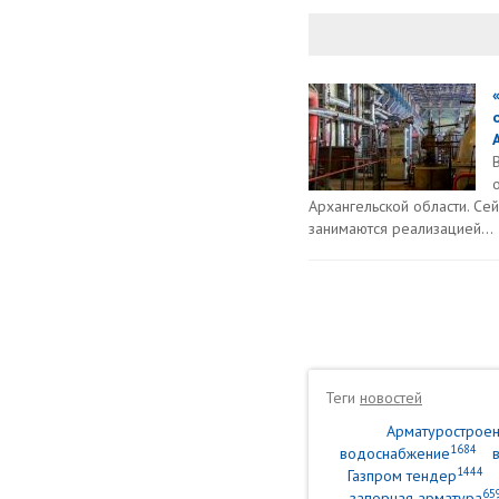
Архангельской области. Се
занимаются реализацией...
Теги
новостей
Арматурострое
1684
водоснабжение
1444
Газпром тендер
65
запорная арматура