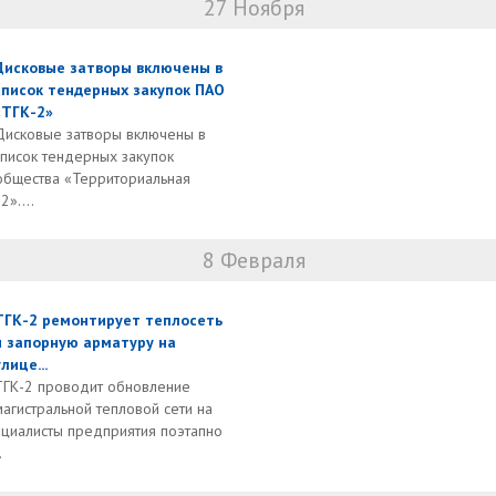
27 Ноября
Дисковые затворы включены в
список тендерных закупок ПАО
«ТГК-2»
Дисковые затворы включены в
список тендерных закупок
общества «Территориальная
»....
8 Февраля
ТГК-2 ремонтирует теплосеть
и запорную арматуру на
улице...
ТГК-2 проводит обновление
магистральной тепловой сети на
ециалисты предприятия поэтапно
.