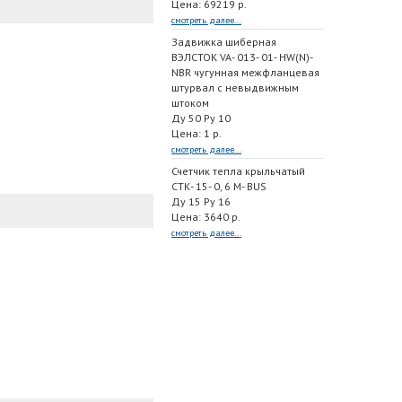
Цена: 69219 р.
смотреть далее...
Задвижка шиберная
ВЭЛСТОК VA- 013- 01- HW(N)-
NBR чугунная межфланцевая
штурвал с невыдвижным
штоком
Ду 50 Ру 10
Цена: 1 р.
смотреть далее...
Счетчик тепла крыльчатый
СТК- 15- 0, 6 M- BUS
Ду 15 Ру 16
Цена: 3640 р.
смотреть далее...