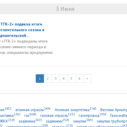
3 Июня
«ТГК-2» подвела итоги
отопительного сезона в
Архангельской...
В «ТГК-2» подведены итоги
осенне-зимнего периода в
йчас специалисты предприятия
1
2
3
4
5
6
>
1852
2494
1760
ние
атомная отрасль
Атомная энергетика
Вестник Армат
2292
5460
5132
2550
выставка
газ
газовая отрасль
газопровод
Газоснаб
2119
2823
2320
3691
ЖКХ
задвижка
задвижки
закупки
закупки трубопр
92
1398
1724
143
импортозамещение
клапаны
котельное оборудование