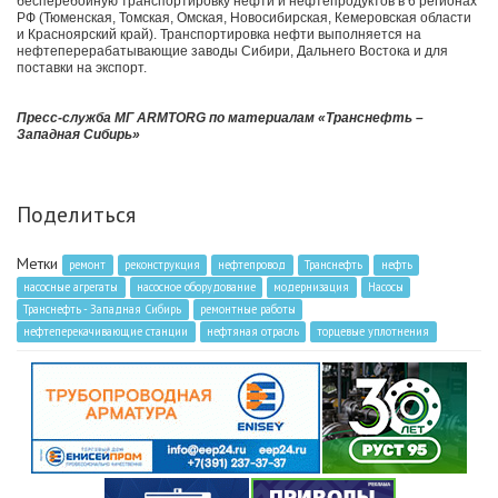
бесперебойную транспортировку нефти и нефтепродуктов в 6 регионах
РФ (Тюменская, Томская, Омская, Новосибирская, Кемеровская области
и Красноярский край). Транспортировка нефти выполняется на
нефтеперерабатывающие заводы Сибири, Дальнего Востока и для
поставки на экспорт.
Пресс-служба МГ ARMTORG по материалам «Транснефть –
Западная Сибирь»
Поделиться
Метки
ремонт
реконструкция
нефтепровод
Транснефть
нефть
насосные агрегаты
насосное оборудование
модернизация
Насосы
Транснефть - Западная Сибирь
ремонтные работы
нефтеперекачивающие станции
нефтяная отрасль
торцевые уплотнения