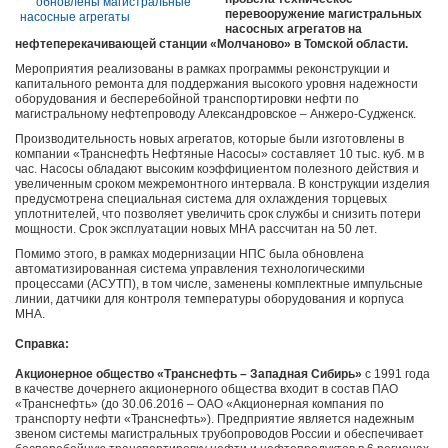
перевооружение магистральных
насосных агрегатов на
нефтеперекачивающей станции «Молчаново» в Томской области.
Мероприятия реализованы в рамках программы реконструкции и
капитального ремонта для поддержания высокого уровня надежности
оборудования и бесперебойной транспортировки нефти по
магистральному нефтепроводу Александровское – Анжеро-Судженск.
Производительность новых агрегатов, которые были изготовлены в
компании «Транснефть Нефтяные Насосы» составляет 10 тыс. куб. м в
час. Насосы обладают высоким коэффициентом полезного действия и
увеличенным сроком межремонтного интервала. В конструкции изделия
предусмотрена специальная система для охлаждения торцевых
уплотнителей, что позволяет увеличить срок службы и снизить потери
мощности. Срок эксплуатации новых МНА рассчитан на 50 лет.
Помимо этого, в рамках модернизации НПС была обновлена
автоматизированная система управления технологическими
процессами (АСУТП), в том числе, заменены комплектные импульсные
линии, датчики для контроля температуры оборудования и корпуса
МНА.
Справка:
Акционерное общество «Транснефть – Западная Сибирь»
с 1991 года
в качестве дочернего акционерного общества входит в состав ПАО
«Транснефть» (до 30.06.2016 – ОАО «Акционерная компания по
транспорту нефти «Транснефть»). Предприятие является надежным
звеном системы магистральных трубопроводов России и обеспечивает