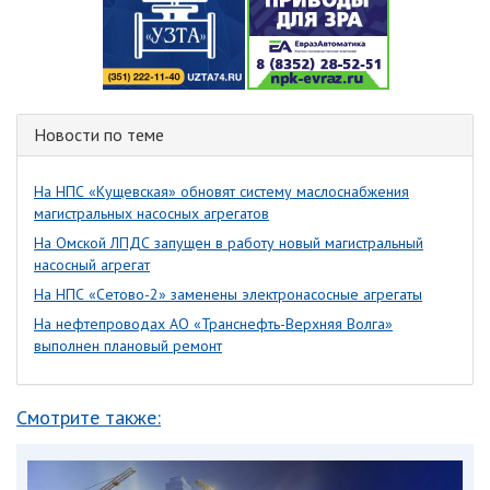
Новости по теме
На НПС «Кущевская» обновят систему маслоснабжения
магистральных насосных агрегатов
На Омской ЛПДС запущен в работу новый магистральный
насосный агрегат
На НПС «Сетово-2» заменены электронасосные агрегаты
На нефтепроводах АО «Транснефть-Верхняя Волга»
выполнен плановый ремонт
Смотрите также: