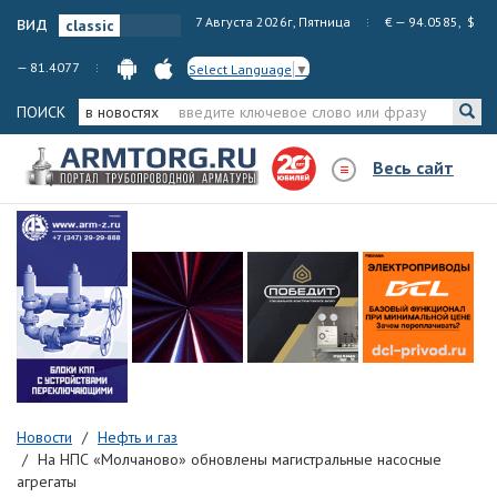
вид
7 Августа 2026г, Пятница
€ — 94.0585, $
— 81.4077
Select Language
▼
ПОИСК
в новостях
Весь сайт
Новости
Нефть и газ
На НПС «Молчаново» обновлены магистральные насосные
агрегаты