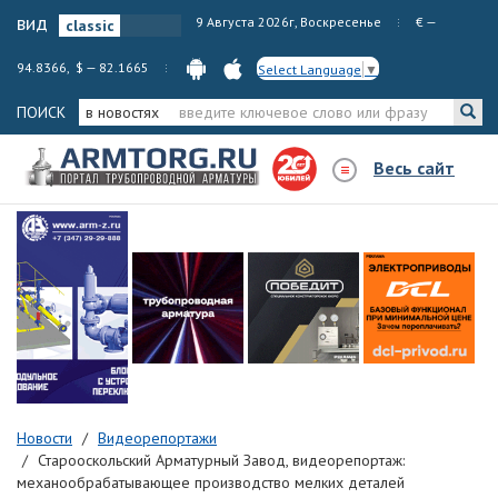
вид
9 Августа 2026г, Воскресенье
€ —
94.8366, $ — 82.1665
Select Language
▼
ПОИСК
в новостях
Весь сайт
Новости
Видеорепортажи
Старооскольский Арматурный Завод, видеорепортаж:
механообрабатывающее производство мелких деталей