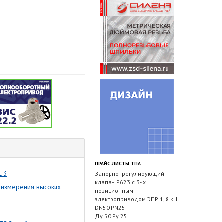
ПРАЙС-ЛИСТЫ ТПА
L 3
Запорно- регулирующий
клапан Р623 с 3- х
 измерения высоких
позиционным
электроприводом ЭПР 1, 8 кН
DN50 PN25
Ду 50 Ру 25