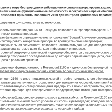
ервого в мире беспроводного вибрационного сигнализатора уровня жидко
вились новые функциональные возможности и сократилось время обновл
 позволяет применять Rosemount 2160 для контроля критических парамет
ширенные функциональные возможности:
корость обновления данных от 1 секунды позволяет контролировать уровень 
тически важных процессах;
овая функция по определению местоположения “Squawk” (звуковое оповещен
нтифицировать конкретные приборы во время установки или проверки;
овая уникальная возможность позволяет накапливать данные для определен
нализатора, которые дают больше информации о процессе;
строенный жидкокристаллический индикатор обновляется с периодичностью 
икатор отображает последовательно до четырех переменных процесса, обес
цесса в реальном времени.
ширенная функциональность Rosemount 2160 и надежность беспроводной п
воляет производить мониторинг и контроль более критичных процессов.
emount 2160 не имеет подвижных частей и требует минимального обслужива
нализатора постоянно контролируется для выявления коррозий, налипаний 
трализованную систему оповещения предприятия можно настроить так, что
стояния прибора, для своевременного предупреждения потенциальных проб
водного вибрационного сигнализатора уровня жидкости Rosemount 2160 в
симального и минимального уровней жидкости в резервуарах, контроль раб
 Smart Wireless позволяет установить точки сигнализации в отдаленных и
бельно из-за значительных затрат на прокладку кабеля.