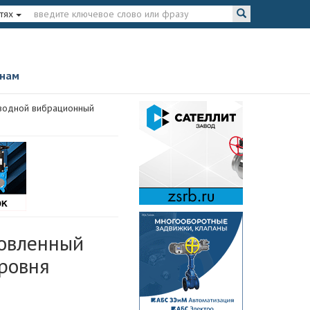
тях
 нам
оводной вибрационный
новленный
ровня