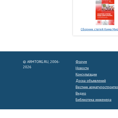
Сборник статей Кима Мир
© ARMTORG.RU, 2006-
Форум
2026
Новости
Консультации
Доска объявлений
Вестник арматуростроите
Видео
Библиотека инженера