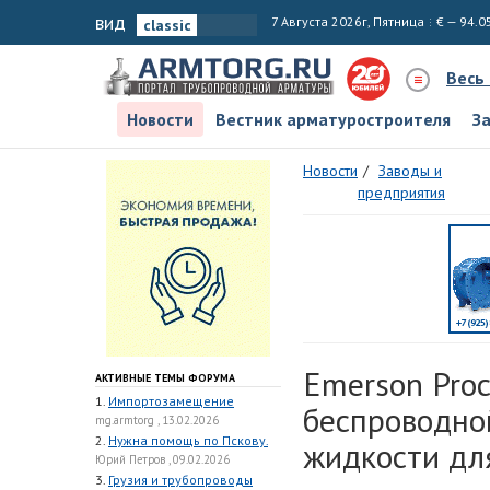
вид
7 Августа 2026г, Пятница
€ — 94.0
Весь
Новости
Вестник арматуростроителя
З
Новости
Заводы и
предприятия
Emerson Pro
АКТИВНЫЕ ТЕМЫ ФОРУМА
1.
Импортозамещение
беспроводно
mg.armtorg , 13.02.2026
2.
Нужна помощь по Пскову.
жидкости дл
Юрий Петров , 09.02.2026
3.
Грузия и трубопроводы