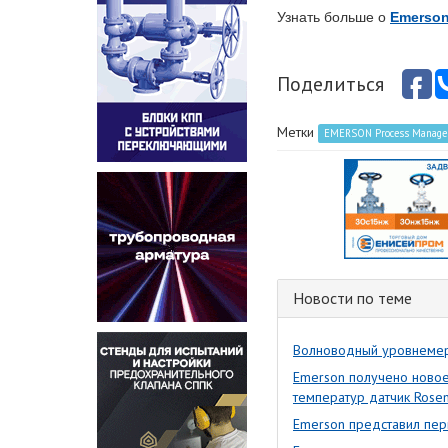
Узнать больше о
Emerson
Поделиться
Метки
EMERSON Process Manag
Новости по теме
Волноводный уровнемер 
Emerson получено новое
температур датчик Rose
Emerson представил пе