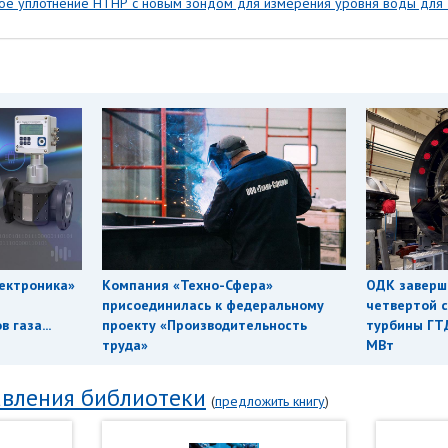
вое уплотнение НТНР с новым зондом для измерения уровня воды для
ектроника»
Компания «Техно-Сфера»
ОДК заверш
присоединилась к федеральному
четвертой с
 газа...
проекту «Производительность
турбины ГТ
труда»
МВт
вления библиотеки
(
предложить книгу
)