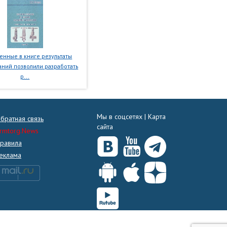
нные в книге результаты
ний позволили разработать
р...
Мы в соцсетях |
Карта
братная связь
сайта
rmtorg.News
равила
еклама