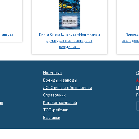
гаязова
Книга Олега Шпакова «Моя жизнь и
Приведе
арматура» жизнь автора от
исследова
рождения...
Интервью
О
Бренды и заводы
A
ЛОГОтипы и обозначения
П
Справочник
Р
ля
Каталог компаний
ТОП-рейтинг
Выставки