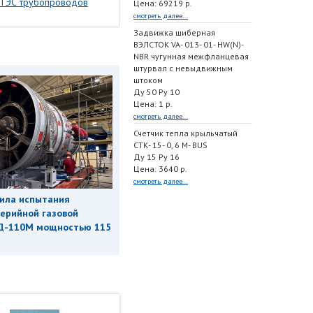
 ТЭС трубопроводов
Цена: 69219 р.
смотреть далее...
Задвижка шиберная
ВЭЛСТОК VA- 013- 01- HW(N)-
NBR чугунная межфланцевая
штурвал с невыдвижным
штоком
Ду 50 Ру 10
Цена: 1 р.
смотреть далее...
Счетчик тепла крыльчатый
СТК- 15- 0, 6 M- BUS
Ду 15 Ру 16
Цена: 3640 р.
смотреть далее...
ила испытания
ерийной газовой
Д-110М мощностью 115