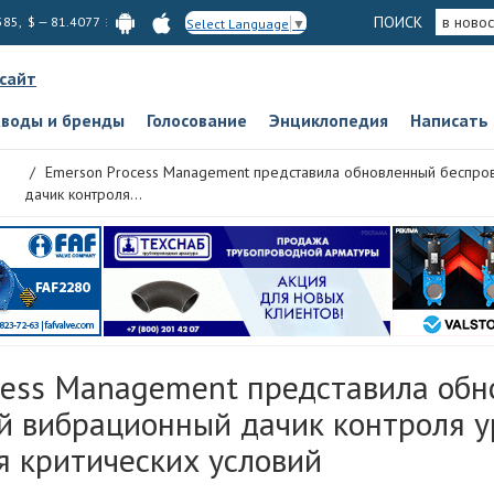
ПОИСК
в новос
585, $ — 81.4077
Select Language
▼
 сайт
аводы и бренды
Голосование
Энциклопедия
Написать
Emerson Process Management представила обновленный беспр
дачик контроля...
cess Management представила об
й вибрационный дачик контроля у
я критических условий