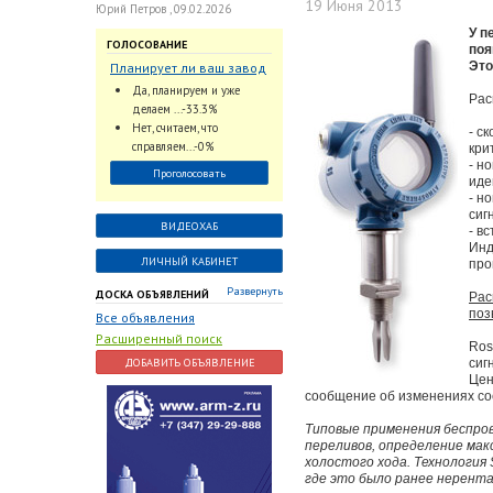
19 Июня 2013
Юрий Петров , 09.02.2026
У п
ГОЛОСОВАНИЕ
поя
Это
Планирует ли ваш завод
использовать
Да, планируем и уже
Рас
промышленный
делаем ...-33.3%
интеллект и цифровые
Нет, считаем, что
- с
заказы для ускорения
справляем...-0%
кри
обработки заказов и
- н
Проголосовать
оперативной отгрузки
иде
продукции конечному
- н
сиг
потребителю?
ВИДЕОХАБ
- в
Инд
ЛИЧНЫЙ КАБИНЕТ
про
Развернуть
ДОСКА ОБЪЯВЛЕНИЙ
Рас
поз
Все объявления
Расширенный поиск
Ros
ДОБАВИТЬ ОБЪЯВЛЕНИЕ
сиг
Цен
сообщение об изменениях со
Типовые применения беспро
переливов, определение мак
холостого хода. Технология
где это было ранее нерента