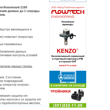
сти Rosemount 2160
ения данных до 1 секунды.
ров.
в быстро меняющихся и
ие) помогает оператору
ных переменных
обновления данных.
печивая контроль условий
ередачи данных теперь
ния. Состояние
или повреждений.
бы оператор получал
лем.
ключают защиту от
оты насосов и их защиту от
ли труднодоступных местах,