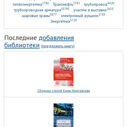
2786
2782
4420
теплоэнергетика
Транснефть
трубопровод
15795
2623
трубопроводная арматура
участие в выставке
5077
1763
шаровые краны
электронный аукцион
5729
Энергетика
Последние
добавления
библиотеки
(
предложить книгу
)
Сборник статей Кима Миргаязова