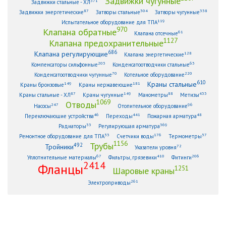
Задвижки чугунные
371
Задвижки стальные - ХЛ
87
304
338
Задвижки энергетические
Затворы стальные
Затворы чугунные
119
Испытательное оборудование для ТПА
970
Клапана обратные
61
Клапана отсечные
1127
Клапана предохранительные
686
Клапана регулирующие
128
Клапана энергетические
203
63
Компенсаторы сильфонные
Конденсатоотводчики стальные
70
220
Конденсатоотводчики чугунные
Котельное оборудование
610
Краны стальные
149
181
Краны бронзовые
Краны нержавеющие
87
149
88
433
Краны стальные - ХЛ
Краны чугунные
Манометры
Метизы
1069
Отводы
247
96
Насосы
Отопительное оборудование
46
441
48
Переключающие устройства
Переходы
Пожарная арматура
33
369
Радиаторы
Регулирующая арматура
53
176
57
Ремонтное оборудование для ТПА
Счетчики воды
Термометры
1156
Трубы
492
Тройники
72
Указатели уровня
67
410
206
Уплотнительные материалы
Фильтры, грязевики
Фитинги
2414
Фланцы
1251
Шаровые краны
261
Электроприводы