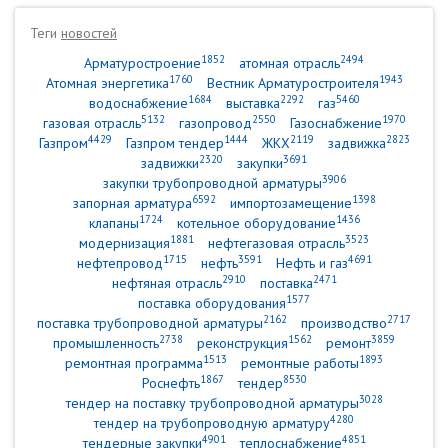
Теги
новостей
1852
2494
Арматуростроение
атомная отрасль
1760
1943
Атомная энергетика
Вестник Арматуростроителя
1684
2292
5460
водоснабжение
выставка
газ
5132
2550
1970
газовая отрасль
газопровод
Газоснабжение
4429
1444
2119
2823
Газпром
Газпром тендер
ЖКХ
задвижка
2320
3691
задвижки
закупки
3906
закупки трубопроводной арматуры
6592
1398
запорная арматура
импортозамещение
1724
1436
клапаны
котельное оборудование
1881
3523
модернизация
нефтегазовая отрасль
1715
3591
4691
нефтепровод
нефть
Нефть и газ
2910
2471
нефтяная отрасль
поставка
1577
поставка оборудования
2162
2717
поставка трубопроводной арматуры
производство
2738
1562
3859
промышленность
реконструкция
ремонт
1513
1893
ремонтная программа
ремонтные работы
1867
8530
Роснефть
тендер
3028
тендер на поставку трубопроводной арматуры
4280
тендер на трубопроводную арматуру
4901
4851
тендерные закупки
теплоснабжение