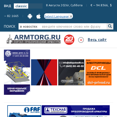
вид
8 Августа 2026г, Суббота
€ — 94.8366, $
— 82.1665
Select Language
▼
ПОИСК
в новостях
Весь сайт