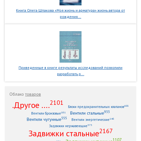
Книга Олега Шпакова «Моя жизнь и арматура» жизнь автора от
рождения...
Приведенные в книге результаты исследований позволили
разработать р...
Облако
товаров
2101
.Другое ....
166
Блоки предохранительных клапанов
933
Вентили стальные
161
Вентили бронзовые
555
Вентили чугунные
146
Вентили энергетические
373
Задвижки нержавеющие
2167
Задвижки стальные
1107