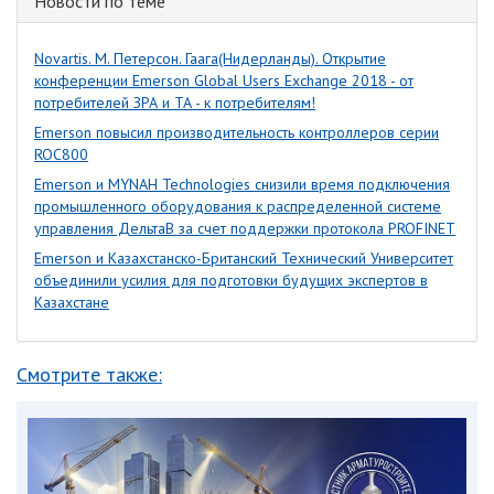
Новости по теме
Novartis. М. Петерсон. Гаага(Нидерланды). Открытие
конференции Emerson Global Users Exchange 2018 - от
потребителей ЗРА и ТА - к потребителям!
Emerson повысил производительность контроллеров серии
ROC800
Emerson и MYNAH Technologies снизили время подключения
промышленного оборудования к распределенной системе
управления ДельтаВ за счет поддержки протокола PROFINET
Emerson и Казахстанско-Британский Технический Университет
объединили усилия для подготовки будущих экспертов в
Казахстане
Смотрите также: