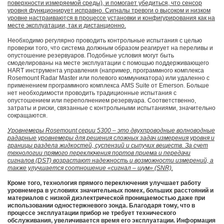
поверхности измеряемой среды), и помогает убедиться, что сенсор
уровня функционирует исправно. Сигналы тревоги о высоком и низком
уровне настраиваются в процессе установки и конфигурирования как на
месте эксплуатации, так и дистанционно.
Необходимо регулярно проводить контрольные испытания с целью
проверки того, что система должным образом реагирует на переливы и
опустошение резервуаров. Подобные условия могут быть
смоделированы на месте эксплуатации с помощью поддерживающего
HART инструмента управления (например, программного комплекса
Rosemount Radar Master или полевого коммуникатора) или удаленно с
применением программного комплекса AMS Suite от Emerson. Больше
нет необходимости проводить традиционные испытания с
опустошением или переполнением резервуара. Соответственно,
затраты и риски, связанные с контрольными испытаниями, значительно
сокращаются.
Уровнемеры Rosemount серии 5300 – это двухпроводные волноводные
радарные уровнемеры для решения сложных задач измерения уровня и
границы раздела жидкостей, суспензий и сыпучих веществ. За счет
технологии прямого переключения портов приема и передачи
сигналов (DST) возрастают надежность и возможности измерений, а
также улучшается соотношение «сигнал – шум» (SNR).
Кроме того, технология прямого переключения улучшает работу
уровнемера в условиях значительных помех, больших расстояний и
материалов с низкой диэлектрической проницаемостью даже при
использовании одностержневого зонда. Благодаря тому, что в
процессе эксплуатации прибор не требует технического
обслуживания, увеличивается время его эксплуатации. Информация