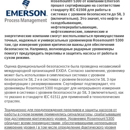
Rosemount® 5300 от компании Emerson
прошел сертификацию на соответствие
стандарту IEC 61508 для работы в
системах с уровнем безопасности до SIL 3
(включительно). Это значит, что нефте- и
газодобывающие,
нефтеперерабатывающие,
нефтехимические, химические и
энергетические компании смогут воспользоваться преимуществами
точных, надежных и универсальных уровнемеров Rosemount® 5300
там, где измерения уровня критически важны для обеспечения
безопасности. Например, волноводные радарные уровнемеры
помогут предупредить переливы и защитить насосы от работы в
сухом режиме.
Оценка функциональной безопасности была проведена независимой
международной организацией EXIDA. Согласно заключению, уровнемер
может быть использован в симплексных системах с уровнем
безопасности SIL 2 и в системах с уровнем безопасности SIL 3 при
конфигурации с резервированием. Сертификат подтверждает, что
уровнемеры Rosemount 5300 подходят для непрерывного измерения
уровня в системах с уровнем безопасности до SIL 3 (включительно), как
то указано в стандарте IEC 61511 для применений в технологических
отраслях.
Традиционно для предупреждения переливов и защиты насосов от
работы в сухом режиме применялись сигнализаторы, срабатывавшие
при достижении критического уровня. Уровнемер Rosemount 5300
обладает всеми преимуществами, обеспечивающими непрерывное
измерение уровня ( в том числе определение фактического уровня