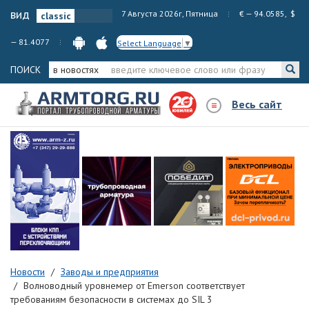
вид
7 Августа 2026г, Пятница
€ — 94.0585, $
— 81.4077
Select Language
▼
ПОИСК
в новостях
Весь сайт
Новости
Заводы и предприятия
Волноводный уровнемер от Emerson соответствует
требованиям безопасности в системах до SIL 3