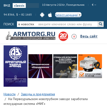
вид
10 Августа 2026г, Понедельник
€ —
94.8366, $ — 82.1665
Select Language
▼
ПОИСК
в новостях
Весь сайт
Новости
Заводы и предприятия
На Первоуральском новотрубном заводе заработала
иглоударная система «МИГ»