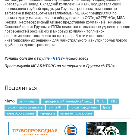
новотрубный завод, Складской комплекс «ЧТПЗ», осуществляющий
реализацию трубной продукции Группы в регионах, компанию по
заготовке и переработке металлолома «МЕТА»; предприятия по
производству магистрального оборудования «СОТ», «ЭТЕРНО», MSA
(Чехия); нефтесервисный бизнес представлен компанией «Римера».
Основной целью Группы «ЧТПЗ» является комплексное удовлетворение
потребностей российских и мировых компаний топливно-
энергетического комплекса за счет разработки и поставки
интегрированных решений для магистрального и внутрипромыслового
трубопроводного транспорта.
Узнать больше о
Группе «ЧТПЗ»
можно здесь
Пресс-служба МГ ARMTORG по материалам Группы «ЧТПЗ»
Поделиться
Метки
оптимизация
Первоуральский новотрубный завод
ЧТПЗ
ПНТЗ
трубная промышленность
Группа ЧТПЗ
трубная продукция
Трубы
новое оборудование
маркировка
развитие производства