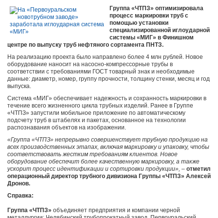
Группа «ЧТПЗ» оптимизировала
процесс маркировки труб с
помощью установки
специализированной иглоударной
системы «МИГ» в Финишном
центре по выпуску труб нефтяного сортамента ПНТЗ.
На реализацию проекта было направлено более 4 млн рублей. Новое
оборудование наносит на насосно-компрессорные трубы в
соответствии с требованиями ГОСТ товарный знак и необходимые
данные: диаметр, номер, группу прочности, толщину стенки, месяц и год
выпуска.
Система «МИГ» обеспечивает надежность и сохранность маркировки в
течение всего жизненного цикла трубных изделий. Ранее в Группе
«ЧТПЗ» запустили мобильное приложение по автоматическому
подсчету труб в штабелях и пакетах, основанное на технологии
распознавания объектов на изображении.
«Группа «ЧТПЗ» непрерывно совершенствует трубную продукцию на
всех производственных этапах, включая маркировку и упаковку, чтобы
соответствовать жестким требованиям клиентов. Новое
оборудование обеспечит более качественную маркировку, а также
ускорит процесс идентификации и сортировки продукции»,
–
отметил
операционный директор трубного дивизиона Группы «ЧТПЗ» Алексей
Дронов.
Справка:
Группа «ЧТПЗ»
объединяет предприятия и компании черной
металлургии: Челябинский трубопрокатный завод, Первоуральский