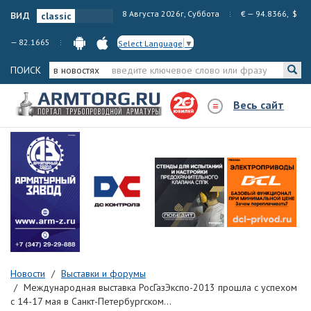
вид
8 Августа 2026г, Суббота
€ — 94.8366, $
— 82.1665
Select Language
▼
ПОИСК
в новостях
Весь сайт
Новости
Выставки и форумы
Международная выставка РосГазЭкспо-2013 прошла с успехом
с 14-17 мая в Санкт-Петербургском...