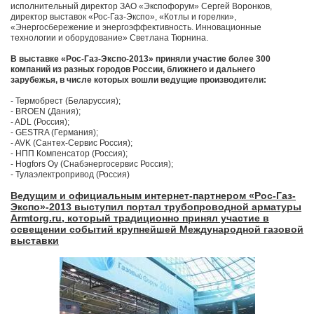
исполнительный директор ЗАО «Экспофорум» Сергей Воронков,
директор выставок «Рос-Газ-Экспо», «Котлы и горелки»,
«Энергосбережение и энергоэффективность. Инновационные
технологии и оборудование» Светлана Тюрнина.
В выставке «Рос-Газ-Экспо-2013» приняли участие более 300
компаний из разных городов России, ближнего и дальнего
зарубежья, в числе которых вошли ведущие производители:
- Термобрест (Беларуссия);
- BROEN (Дания);
- ADL (Россия);
- GESTRA (Германия);
- AVK (Сантех-Сервис Россия);
- НПП Компенсатор (Россия);
- Hogfors Oy (Снабэнергосервис Россия);
- Тулаэлектропривод (Россия)
Ведущим и официальным интернет-партнером «Рос-Газ-
Экспо»-2013 выступил портал трубопроводной арматуры
Armtorg.ru, который традиционно принял участие в
освещении событий крупнейшей Международной газовой
выставки