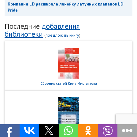
Компания LD расширила линейку латунных клапанов LD
Pride
Последние
добавления
библиотеки
(
предложить книгу
)
Сборник статей Кима Миргаязова
Книга Олега Шпакова «Моя жизнь и арматура» жизнь автора от