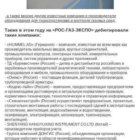
, а также многие другие известные компании и производители
оборудования для транспортировки и контроля газовых сред.
Также в этом году на «РОС-ГАЗ-ЭКСПО» дебютировали
такие компании:
- «HUMMEL AG» (Германия) – компания, известная во всем мире как
производитель кабельных вводов, круглых соединителей,
промышленных корпусов, сенсорных панелей, измерительных
приборов, систем управления и других приложений.
- ТД «Буревестник» (Россия) – дилер и дистрибьютор российских и
зарубежных производителей аналитической техники, лабораторного
оборудования и мебели, промышленного оборудования и приборов.
- «Оникс» (Россия) – поставщик фланцев, деталей трубопроводов,
трубопроводной арматуры.
- «Кодекс-лайн» (Россия) – компания, предоставляющая предприятиям
и организациям достоверную и актуальную нормативно-правовую,
нормативно-техническую, технологическую и справочную информацию.
- «Севзапгазстрой» (Россия) осуществляет предпроектные, проектные,
строительно-монтажные работы с последующей сдачей в эксплуатацию
(отопление, вентиляция, водоснабжение и водоотведение,
газификация, электрификация, когенерация, тригенерация,
вентиляция).
- SHENYANG HANGYUXING INSTRUMENT CO.LTD (Китай) –
производители приборов учета.
- Группа компаний ДОНГИС (Россия), объединяющая организации,
которые работают в области геоинформационных технологий,