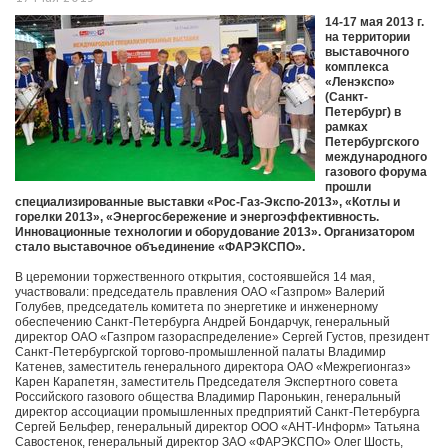
14-17 мая 2013 г.
на территории
выставочного
комплекса
«Ленэкспо»
(Санкт-
Петербург) в
рамках
Петербургского
международного
газового форума
прошли
специализированные выставки «Рос-Газ-Экспо-2013», «Котлы и
горелки 2013», «Энергосбережение и энергоэффективность.
Инновационные технологии и оборудование 2013». Организатором
стало выставочное объединение «ФАРЭКСПО».
В церемонии торжественного открытия, состоявшейся 14 мая,
участвовали: председатель правления ОАО «Газпром» Валерий
Голубев, председатель комитета по энергетике и инженерному
обеспечению Санкт-Петербурга Андрей Бондарчук, генеральный
директор ОАО «Газпром газораспределение» Сергей Густов, президент
Санкт-Петербургской торгово-промышленной палаты Владимир
Катенев, заместитель генерального директора ОАО «Межрегионгаз»
Карен Карапетян, заместитель Председателя Экспертного совета
Российского газового общества Владимир Паронькин, генеральный
директор ассоциации промышленных предприятий Санкт-Петербурга
Сергей Бельфер, генеральный директор ООО «АНТ-Информ» Татьяна
Савостенок, генеральный директор ЗАО «ФАРЭКСПО» Олег Шость,