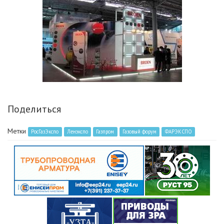
Поделиться
Метки
РосГазЭкспо
Ленэкспо
Газпром
Газовый форум
ФАРЭКСПО