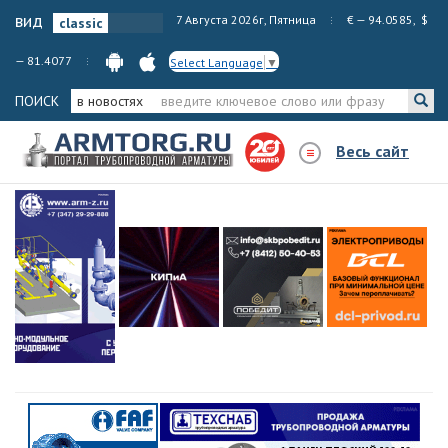
вид
7 Августа 2026г, Пятница
€ — 94.0585, $
— 81.4077
Select Language
▼
ПОИСК
в новостях
Весь сайт