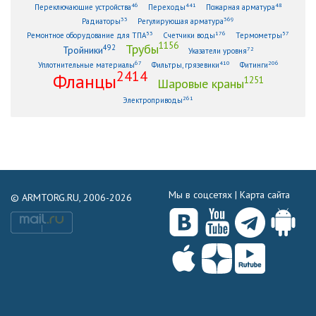
46
441
48
Переключающие устройства
Переходы
Пожарная арматура
33
369
Радиаторы
Регулирующая арматура
53
176
57
Ремонтное оборудование для ТПА
Счетчики воды
Термометры
1156
Трубы
492
Тройники
72
Указатели уровня
67
410
206
Уплотнительные материалы
Фильтры, грязевики
Фитинги
2414
Фланцы
1251
Шаровые краны
261
Электроприводы
Мы в соцсетях |
Карта сайта
© ARMTORG.RU, 2006-2026