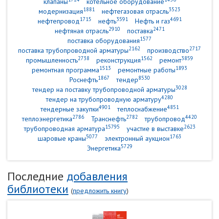
клапаны
котельное оборудование
1881
3523
модернизация
нефтегазовая отрасль
1715
3591
4691
нефтепровод
нефть
Нефть и газ
2910
2471
нефтяная отрасль
поставка
1577
поставка оборудования
2162
2717
поставка трубопроводной арматуры
производство
2738
1562
3859
промышленность
реконструкция
ремонт
1513
1893
ремонтная программа
ремонтные работы
1867
8530
Роснефть
тендер
3028
тендер на поставку трубопроводной арматуры
4280
тендер на трубопроводную арматуру
4901
4851
тендерные закупки
теплоснабжение
2786
2782
4420
теплоэнергетика
Транснефть
трубопровод
15795
2623
трубопроводная арматура
участие в выставке
5077
1763
шаровые краны
электронный аукцион
5729
Энергетика
Последние
добавления
библиотеки
(
предложить книгу
)