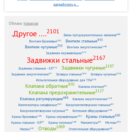
разработать р...
Облако
товаров
2101
.Другое ....
166
Блоки предохранительных клапанов
933
Вентили стальные
161
Вентили бронзовые
555
Вентили чугунные
146
Вентили энергетические
373
Задвижки нержавеющие
2167
Задвижки стальные
1107
Задвижки чугунные
371
Задвижки стальные - ХЛ
87
304
338
Задвижки энергетические
Затворы стальные
Затворы чугунные
119
Испытательное оборудование для ТПА
970
Клапана обратные
61
Клапана отсечные
1127
Клапана предохранительные
686
Клапана регулирующие
128
Клапана энергетические
203
63
Компенсаторы сильфонные
Конденсатоотводчики стальные
70
220
Конденсатоотводчики чугунные
Котельное оборудование
610
Краны стальные
149
181
Краны бронзовые
Краны нержавеющие
87
149
88
433
Краны стальные - ХЛ
Краны чугунные
Манометры
Метизы
1069
Отводы
247
96
Насосы
Отопительное оборудование