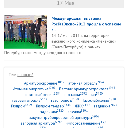
17 Мая
Международная выставка
РосГазЭкспо-2013 прошла с успехом
с...
14-17 мая 2013 г. на территории
выставочного комплекса «Ленэкспо»
(Санкт-Петербург) в рамках
Петербургского международного газового...
Теги
новостей
1852
2494
Арматуростроение
атомная отрасль
1760
1943
Атомная энергетика
Вестник Арматуростроителя
1684
2292
5460
водоснабжение
выставка
газ
5132
2550
1970
газовая отрасль
газопровод
Газоснабжение
4429
1444
2119
2823
Газпром
Газпром тендер
ЖКХ
задвижка
2320
3691
задвижки
закупки
3906
закупки трубопроводной арматуры
6592
1398
запорная арматура
импортозамещение
1724
1436