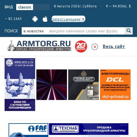
вид
8 Августа 2026г, Суббота
€ — 94.8366, $
— 82.1665
Select Language
▼
ПОИСК
в новостях
Весь сайт