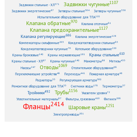
1107
Задвижки чугунные
371
Задвижки стальные - ХЛ
87
304
338
Задвижки энергетические
Затворы стальные
Затворы чугунные
119
Испытательное оборудование для ТПА
970
Клапана обратные
61
Клапана отсечные
1127
Клапана предохранительные
686
Клапана регулирующие
128
Клапана энергетические
203
63
Компенсаторы сильфонные
Конденсатоотводчики стальные
70
220
Конденсатоотводчики чугунные
Котельное оборудование
610
Краны стальные
149
181
Краны бронзовые
Краны нержавеющие
87
149
88
433
Краны стальные - ХЛ
Краны чугунные
Манометры
Метизы
1069
Отводы
247
96
Насосы
Отопительное оборудование
46
441
48
Переключающие устройства
Переходы
Пожарная арматура
33
369
Радиаторы
Регулирующая арматура
53
176
57
Ремонтное оборудование для ТПА
Счетчики воды
Термометры
1156
Трубы
492
Тройники
72
Указатели уровня
67
410
206
Уплотнительные материалы
Фильтры, грязевики
Фитинги
2414
Фланцы
1251
Шаровые краны
261
Электроприводы