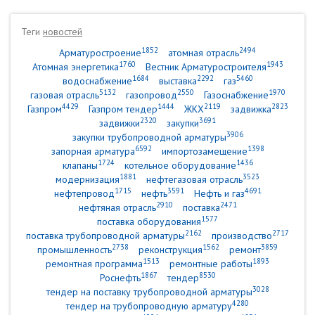
Теги
новостей
1852
2494
Арматуростроение
атомная отрасль
1760
1943
Атомная энергетика
Вестник Арматуростроителя
1684
2292
5460
водоснабжение
выставка
газ
5132
2550
1970
газовая отрасль
газопровод
Газоснабжение
4429
1444
2119
2823
Газпром
Газпром тендер
ЖКХ
задвижка
2320
3691
задвижки
закупки
3906
закупки трубопроводной арматуры
6592
1398
запорная арматура
импортозамещение
1724
1436
клапаны
котельное оборудование
1881
3523
модернизация
нефтегазовая отрасль
1715
3591
4691
нефтепровод
нефть
Нефть и газ
2910
2471
нефтяная отрасль
поставка
1577
поставка оборудования
2162
2717
поставка трубопроводной арматуры
производство
2738
1562
3859
промышленность
реконструкция
ремонт
1513
1893
ремонтная программа
ремонтные работы
1867
8530
Роснефть
тендер
3028
тендер на поставку трубопроводной арматуры
4280
тендер на трубопроводную арматуру