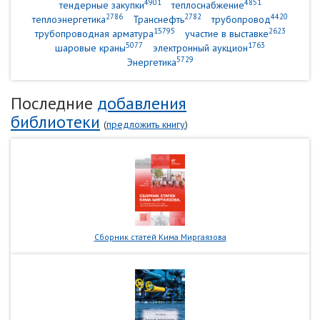
4901
4851
тендерные закупки
теплоснабжение
2786
2782
4420
теплоэнергетика
Транснефть
трубопровод
15795
2623
трубопроводная арматура
участие в выставке
5077
1763
шаровые краны
электронный аукцион
5729
Энергетика
Последние
добавления
библиотеки
(
предложить книгу
)
Сборник статей Кима Миргаязова