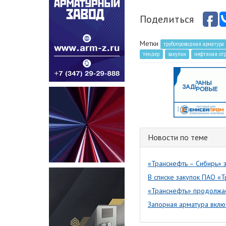
Поделиться
Метки
трубопроводная арматура
тендер
закупки
нефтяная отр
Новости по теме
«Транснефть – Сибирь» 
В списке закупок ПАО «
«Транснефть» продолжа
Запорная арматура вклю