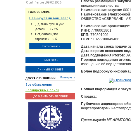
Способ размещения закупки
Юрий Петров , 09.02.2026
предпринимательства
Наименование закупки:
0001
ГОЛОСОВАНИЕ
Наименование электронной 
Планирует ли ваш завод
ОБЩЕСТВО «СБЕРБАНК - А
использовать
Да, планируем и уже
Наименование организации:
промышленный
делаем ...-33.3%
ИНН:
7706061801
интеллект и цифровые
Нет, считаем, что
КПП:
770301001
заказы для ускорения
справляем...-0%
ОГРН:
1027700049486
обработки заказов и
Проголосовать
Дата начала срока подачи з
оперативной отгрузки
Дата и время окончания под
продукции конечному
Дата подведения итогов:
09.
потребителю?
Порядок подведения итогов
ВИДЕОХАБ
извещению об осуществлении
ЛИЧНЫЙ КАБИНЕТ
Более подробную информаци
Развернуть
ДОСКА ОБЪЯВЛЕНИЙ
Все объявления
Полная информация о закуп
Расширенный поиск
ДОБАВИТЬ ОБЪЯВЛЕНИЕ
Справка:
Публичное акционерное об
нефтепроводов и нефтепроду
Пресс-служба МГ ARMTORG