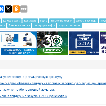
шаровые краны
Транснефть
нефть
тендерные закупки
запорная арматура
заку
асль
Транснефть тендер
тендер транснефть
закупки транснефть
закупает запорно-регулирующую арматуру
Транснефть» объявлен тендер на поставку запорно-регулирующей арма
ет закупки трубопроводной арматуры
чена в тендерные закупки ПАО «Транснефть»