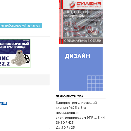
пки трубопроводной арматуры
ПРАЙС-ЛИСТЫ ТПА
туры
Запорно- регулирующий
клапан Р623 с 3- х
позиционным
электроприводом ЭПР 1, 8 кН
DN50 PN25
Ду 50 Ру 25