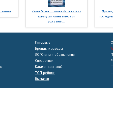
гаязова
Книга Олега Шпакова «Моя жизнь и
Приведе
арматура» жизнь автора от
исследова
рождения...
Интервью
О
Бренды и заводы
A
ЛОГОтипы и обозначения
П
Справочник
Р
ля
Каталог компаний
ТОП-рейтинг
Выставки