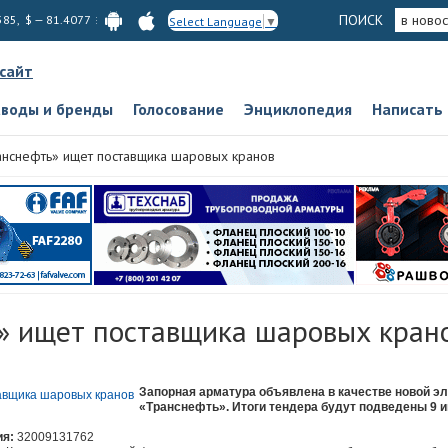
ПОИСК
в новос
585, $ — 81.4077
Select Language
▼
 сайт
аводы и бренды
Голосование
Энциклопедия
Написать
анснефть» ищет поставщика шаровых кранов
» ищет поставщика шаровых кран
Запорная арматура объявлена в качестве новой эл
«Транснефть». Итоги тендера будут подведены 9 и
ия:
32009131762