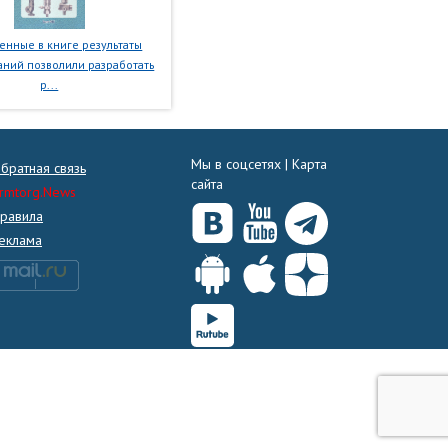
нные в книге результаты
ний позволили разработать
р...
Мы в соцсетях |
Карта
братная связь
сайта
rmtorg.News
равила
еклама