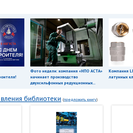
Фото недели: компания «НПО АСТА»
Компания L
роителя!
начинает производство
латунных кл
двухсильфонных редукционных...
вления библиотеки
(
предложить книгу
)