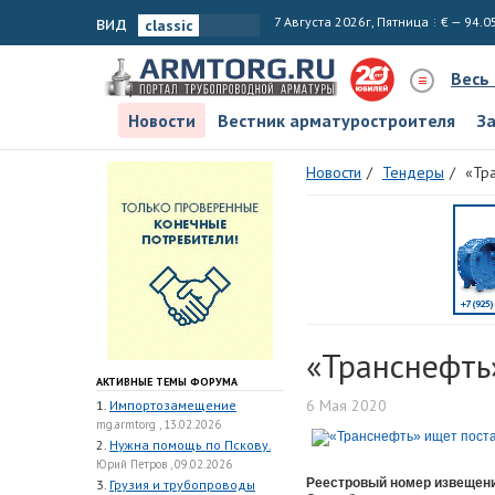
вид
7 Августа 2026г, Пятница
€ — 94.0
Весь
Новости
Вестник арматуростроителя
З
Новости
Тендеры
«Тр
«Транснефть
АКТИВНЫЕ ТЕМЫ ФОРУМА
6 Мая 2020
1.
Импортозамещение
mg.armtorg , 13.02.2026
2.
Нужна помощь по Пскову.
Юрий Петров , 09.02.2026
Реестровый номер извещен
3.
Грузия и трубопроводы