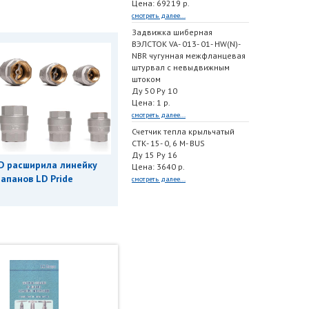
Цена: 69219 р.
смотреть далее...
Задвижка шиберная
ВЭЛСТОК VA- 013- 01- HW(N)-
NBR чугунная межфланцевая
штурвал с невыдвижным
штоком
Ду 50 Ру 10
Цена: 1 р.
смотреть далее...
Счетчик тепла крыльчатый
СТК- 15- 0, 6 M- BUS
Ду 15 Ру 16
D расширила линейку
Цена: 3640 р.
апанов LD Pride
смотреть далее...