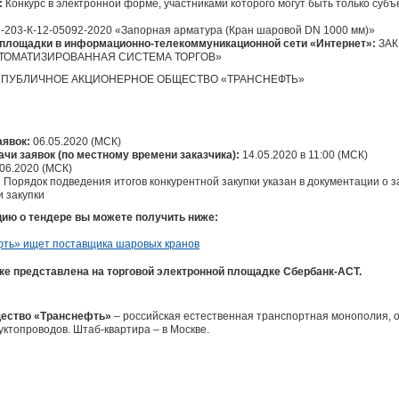
:
Конкурс в электронной форме, участниками которого могут быть только субъ
-203-К-12-05092-2020 «Запорная арматура (Кран шаровой DN 1000 мм)»
площадки в информационно-телекоммуникационной сети «Интернет»:
ЗАК
ВТОМАТИЗИРОВАННАЯ СИСТЕМА ТОРГОВ»
ПУБЛИЧНОЕ АКЦИОНЕРНОЕ ОБЩЕСТВО «ТРАНСНЕФТЬ»
аявок:
06.05.2020 (МСК)
ачи заявок (по местному времени заказчика):
14.05.2020 в 11:00 (МСК)
06.2020 (МСК)
:
Порядок подведения итогов конкурентной закупки указан в документации о за
 закупки
ю о тендере вы можете получить ниже:
ке представлена на торговой электронной площадке Сбербанк-АСТ.
щество «Транснефть»
‒ российская естественная транспортная монополия, 
ктопроводов. Штаб-квартира ‒ в Москве.