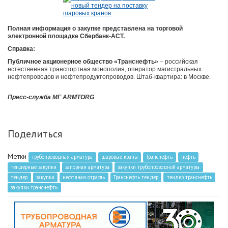
Полная информация о закупке представлена на торговой
электронной площадке Сбербанк-АСТ.
Справка:
Публичное акционерное общество «Транснефть»
– российская
естественная транспортная монополия, оператор магистральных
нефтепроводов и нефтепродуктопроводов. Штаб-квартира: в Москве.
Пресс-служба МГ ARMTORG
Поделиться
Метки
трубопроводная арматура
шаровые краны
Транснефть
нефть
тендерные закупки
запорная арматура
закупки трубопроводной арматуры
тендер
закупки
нефтяная отрасль
Транснефть тендер
тендер транснефть
закупки транснефть