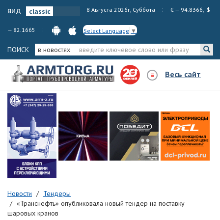
вид
8 Августа 2026г, Суббота
€ — 94.8366, $
— 82.1665
Select Language
▼
ПОИСК
в новостях
Весь сайт
Новости
Тендеры
«Транснефть» опубликовала новый тендер на поставку
шаровых кранов