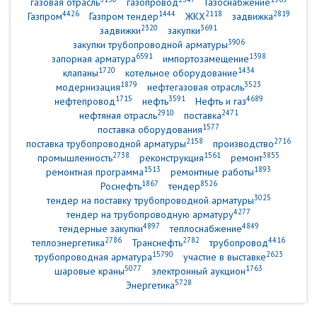
газовая отрасль
газопровод
Газоснабжение
4426
1444
2118
2819
Газпром
Газпром тендер
ЖКХ
задвижка
2320
3691
задвижки
закупки
3906
закупки трубопроводной арматуры
6591
1398
запорная арматура
импортозамещение
1720
1434
клапаны
котельное оборудование
1879
3523
модернизация
нефтегазовая отрасль
1715
3591
4689
нефтепровод
нефть
Нефть и газ
2910
2471
нефтяная отрасль
поставка
1577
поставка оборудования
2158
2716
поставка трубопроводной арматуры
производство
2738
1561
3855
промышленность
реконструкция
ремонт
1513
1893
ремонтная программа
ремонтные работы
1867
8526
Роснефть
тендер
3025
тендер на поставку трубопроводной арматуры
4277
тендер на трубопроводную арматуру
4897
4849
тендерные закупки
теплоснабжение
2786
2782
4416
теплоэнергетика
Транснефть
трубопровод
15790
2623
трубопроводная арматура
участие в выставке
5077
1763
шаровые краны
электронный аукцион
5728
Энергетика