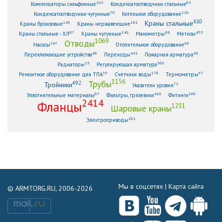
203
63
Компенсаторы сильфонные
Конденсатоотводчики стальные
70
220
Конденсатоотводчики чугунные
Котельное оборудование
610
Краны стальные
149
181
Краны бронзовые
Краны нержавеющие
87
149
88
433
Краны стальные - ХЛ
Краны чугунные
Манометры
Метизы
1069
Отводы
247
96
Насосы
Отопительное оборудование
46
441
48
Переключающие устройства
Переходы
Пожарная арматура
33
369
Радиаторы
Регулирующая арматура
53
176
57
Ремонтное оборудование для ТПА
Счетчики воды
Термометры
1156
Трубы
492
Тройники
72
Указатели уровня
67
410
206
Уплотнительные материалы
Фильтры, грязевики
Фитинги
2414
Фланцы
1251
Шаровые краны
261
Электроприводы
Мы в соцсетях |
Карта сайта
© ARMTORG.RU, 2006-2026