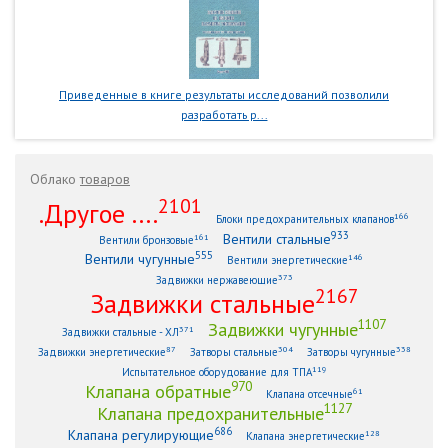
Приведенные в книге результаты исследований позволили
разработать р...
Облако
товаров
2101
.Другое ....
166
Блоки предохранительных клапанов
933
Вентили стальные
161
Вентили бронзовые
555
Вентили чугунные
146
Вентили энергетические
373
Задвижки нержавеющие
2167
Задвижки стальные
1107
Задвижки чугунные
371
Задвижки стальные - ХЛ
87
304
338
Задвижки энергетические
Затворы стальные
Затворы чугунные
119
Испытательное оборудование для ТПА
970
Клапана обратные
61
Клапана отсечные
1127
Клапана предохранительные
686
Клапана регулирующие
128
Клапана энергетические