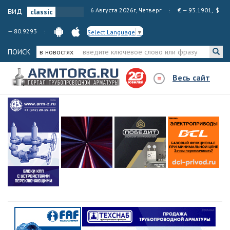
вид
6 Августа 2026г, Четверг
€ — 93.1901, $
— 80.9293
Select Language
▼
ПОИСК
в новостях
Весь сайт