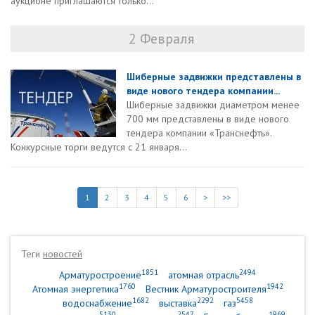
аукционе приглашаются только...
2 Февраля
Шиберные задвижки представлены в
виде нового тендера компании...
Шиберные задвижки диаметром менее
700 мм представлены в виде нового
тендера компании «Транснефть».
Конкурсные торги ведутся с 21 января...
1
2
3
4
5
6
>
>>
Теги
новостей
1851
2494
Арматуростроение
атомная отрасль
1760
1942
Атомная энергетика
Вестник Арматуростроителя
1682
2292
5458
водоснабжение
выставка
газ
5130
2547
1969