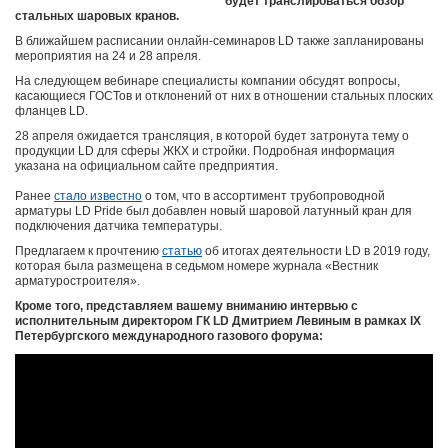
будет транслироваться обзор
стальных шаровых кранов.
В ближайшем расписании онлайн-семинаров LD также запланированы
мероприятия на 24 и 28 апреля.
На следующем вебинаре специалисты компании обсудят вопросы,
касающиеся ГОСТов и отклонений от них в отношении стальных плоских
фланцев LD.
28 апреля ожидается трансляция, в которой будет затронута тему о
продукции LD для сферы ЖКХ и стройки. Подробная информация
указана на официальном сайте предприятия.
Ранее
стало известно
о том, что
в ассортимент трубопроводной
арматуры LD Pride был добавлен новый шаровой латунный кран для
подключения датчика температуры.
Предлагаем к прочтению
статью
об итогах деятельности LD в 2019 году,
которая была размещена в седьмом номере журнала «Вестник
арматуростроителя».
Кроме того, представляем вашему вниманию интервью с
исполнительным директором ГК LD Дмитрием Левиным в рамках IX
Петербургского международного газового форума: