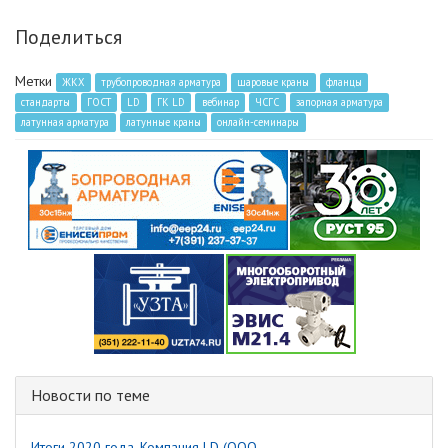
Поделиться
Метки
ЖКХ
трубопроводная арматура
шаровые краны
фланцы
стандарты
ГОСТ
LD
ГК LD
вебинар
ЧСГС
запорная арматура
латунная арматура
латунные краны
онлайн-семинары
Новости по теме
Итоги 2020 года. Компания LD (ООО