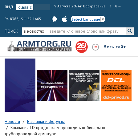
вид
9 Августа 2026г, Воскресенье
€ —
94.8366, $ — 82.1665
Select Language
▼
ПОИСК
в новостях
Весь сайт
Новости
Выставки и форумы
Компания LD продолжает проводить вебинары по
трубопроводной арматуре