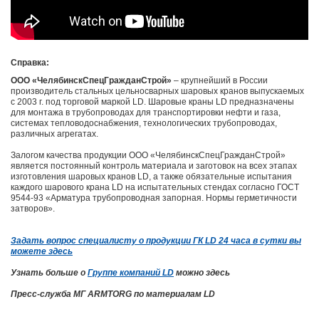
Справка:
ООО «ЧелябинскСпецГражданСтрой»
– крупнейший в России
производитель стальных цельносварных шаровых кранов выпускаемых
с 2003 г. под торговой маркой LD. Шаровые краны LD предназначены
для монтажа в трубопроводах для транспортировки нефти и газа,
системах тепловодоснабжения, технологических трубопроводах,
различных агрегатах.
Залогом качества продукции ООО «ЧелябинскСпецГражданСтрой»
является постоянный контроль материала и заготовок на всех этапах
изготовления шаровых кранов LD, а также обязательные испытания
каждого шарового крана LD на испытательных стендах согласно ГОСТ
9544-93 «Арматура трубопроводная запорная. Нормы герметичности
затворов».
Задать вопрос специалисту о продукции ГК LD 24 часа в сутки вы
можете здесь
Узнать больше о
Группе компаний LD
можно здесь
Пресс-служба МГ ARMTORG по материалам LD