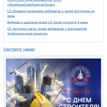
«ЧелябинскСпецГражданСтрой»)
LD объявила расписание вебинаров о своей продукции на
июнь
Вебинар о шаровом кране LD Стриж состоится 4 июня
LD запустила новую серию вебинаров о выпускаемой
трубопроводной арматуре
Смотрите также: