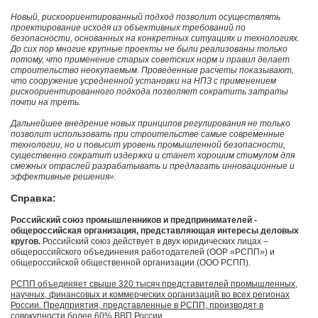
Новый, рискоориентированный подход позволит осуществлять
проектирование исходя из объективных требований по
безопасности, основанных на конкретных ситуациях и технологиях.
До сих пор многие крупные проекты не были реализованы только
потому, что применение старых советских норм и правил делает
строительство неокупаемым. Проведенные расчеты показывают,
что сооружение усредненной установки на НПЗ с применением
рискоориентированного подхода позволяет сократить затраты
почти на треть.
Дальнейшее внедрение новых принципов регулирования не только
позволит использовать при строительстве самые современные
технологии, но и повысит уровень промышленной безопасности,
существенно сократит издержки и станет хорошим стимулом для
смежных отраслей разрабатывать и предлагать инновационные и
эффективные решения».
Справка:
Российский союз промышленников и предпринимателей -
общероссийская организация, представляющая интересы деловых
кругов.
Российский союз действует в двух юридических лицах –
общероссийского объединения работодателей (ООР «РСПП») и
общероссийской общественной организации (ООО РСПП).
РСПП объединяет свыше 320 тысяч представителей промышленных,
научных, финансовых и коммерческих организаций во всех регионах
России. Предприятия, представленные в РСПП, производят в
совокупности более 60% ВВП России.