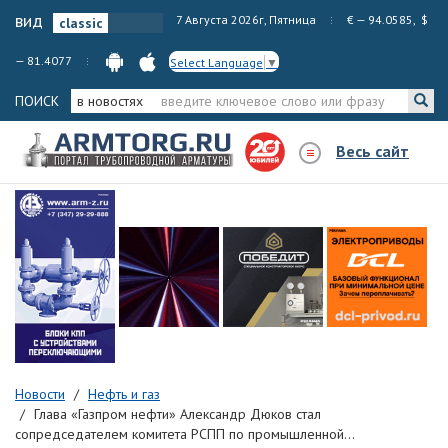
вид
7 Августа 2026г, Пятница
€ — 94.0585, $
— 81.4077
Select Language
▼
ПОИСК
в новостях
Весь сайт
Новости
Нефть и газ
Глава «Газпром нефти» Александр Дюков стал
сопредседателем комитета РСПП по промышленной...