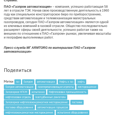
Справка:
ПАО «Газпром автоматизация»
‒
компания, успешно работающая 58
лет в отрасли ТЭК. Начав свою производственную деятельность в 1960
году как специальное конструкторское бюро по приборостроению,
средствам автоматизации и телемеханизации магистральных
газопроводов, сегодня ПАО «Газпром автоматизация» является одной
из ключевых компаний в газовой отрасли. Общество последовательно
расширяет сферы своей деятельности, успешно работая также на
внешних по отношению к ПАО «Газпром» рынках, увеличивая масштабы
и географию выполняемых работ.
Пресс-служба МГ ARMTORG по материалам ПАО «Газпром
автоматизация»
Поделиться
Метки
газ
Газпром
автоматизация
Нефть и газ
нефть
Газпром автоматизация
газоперекачивающие агрегаты
месторождение
Заполярное НГКМ
испытания
Нефтегазовая промышленность
нефтегазовая отрасль
газотурбинные двигатели
Заполярное нефтегазоконденсатное месторождение
поставка
поставка оборудования
автоматизация процессов
нефтегазоконденсатное месторождение
испытания оборудования