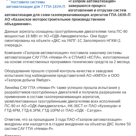
«Газпром автоматизация»
завершился процесс
изготовления и отгрузки систем
автоматизации для семи газоперекачивающих агрегатов ГПА-16УА-П
АО «Казанское моторостроительное производственное
объединение».
Данные агрегаты оснащены газотурбинными двигателями типа ПС-90
мощностью 16 МВт от АО «ОДК-Авиадвигатель». Они будут
смонтированы на объекте «ДКС на УКПГ-1С Заполярного НГКМ (1
очередь)».
Компания «Газпром автоматизация» поставила заказчику системы
автоматизации САУ ГПА «Неман-Р» и СПАиКЗ «КСПА», изготовленные
на основе отечественных программно-технических средств за 2 месяца.
Оборудование прошло строгий контроль качества и заводские
испытания под наблюдением представителей АО «КМПО» и ООО
«Газпром добыча Ямбург».
Линейка САУ ГПА «Неман-Р» также успешно прошла испытания у
разработчиков газотурбинных двигателей и получила разрешение на
применение в составе газоперекачивающих агрегатов,
укомплектованных газотурбинными двигателями всех исполнений:
ПС-90 от АО «ОДК-Авиадвигатель», НК-36СТ от ПАО «Кузнецов» и
ГТД-4РМ, ГТД-6.3РМ, ГТД-10РМ от ПАО «ОДК - Сатурн».
Отметим, что за прошедшие 3 года ПАО «Газпром автоматизация»
внедрены или находятся в стадии внедрения на объектах ДКС более 50
систем САУ ГПА «Неман-Р».