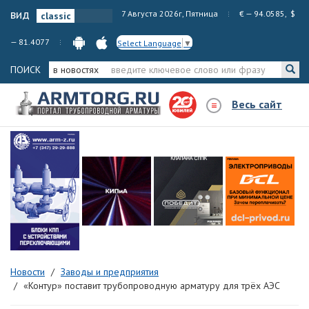
вид
7 Августа 2026г, Пятница
€ — 94.0585, $
— 81.4077
Select Language
▼
ПОИСК
в новостях
Весь сайт
Новости
Заводы и предприятия
«Контур» поставит трубопроводную арматуру для трёх АЭС