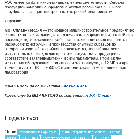
АЭС является флагманским направлением деятельности. Сегодня
продукцией компании оборудована каждая российская АЭС и все
зарубежные станции, построенные по российским проектам.
Справка:
МК «Сплав»
сегодня — это мощное машиностроительное предприятие:
свыше 1500 тысяч единиц технологического оборудования; полный цикл
производств, включающий в себя этапы технологической цепочки, от
разработки конструкции и производства опытных образцов до
внедрения изделий в серийное производство; полный комплекс
испытательных стендов для проверки выпускаемой продукции на
соответствие заявленным техническим параметрам, в том числе-
испытания оборудования под давлением от вакуума до 72 МПа и при
температуре от -60 до +550 оС и аккредитованная метрологическая
лаборатория.
Узнать больше об МК «Сплав»
можно здесь
Пресс-служба МЦ ARMTORG по материалам
МК «Сплав»
Поделиться
Метки
трубопроводная арматура
Машиностроительная корпорация Сплав
Контур
МК СПЛАВ
поставка оборудования для АЭС
МК Сплав