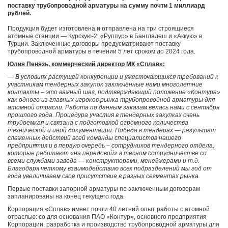
поставку трубопроводной арматуры на сумму почти 1 миллиард
рублей.
Продукция будет изготовлена и отправлена на три строящиеся
атомные станции — Курскую-2, «Руппур» в Бангладеш и «Аккую» в
Турции. Заключенные договоры предусматривают поставку
трубопроводной арматуры в течении 5 лет сроком до 2024 года.
Юлия Пенязь, коммерческий директор МК «Сплав»:
— В условиях растущей конкуренции и ужесточающихся требований к
участникам тендерных закупок заключённые нами многолетние
контакты – это важный шаг, подтверждающий положение «Контура»
как одного из главных игроков рынка трубопроводной арматуры для
атомной отрасли. Работа по данным заказам велась нами с сентября
прошлого года. Процедура участия в тендерных закупках очень
трудоемкая и связана с подготовкой огромного количества
технической и иной документации. Победа в тендерах — результат
слаженных действий всей команды специалистов нашего
предприятия и в первую очередь – сотрудников тендерного отдела,
которые работают «на передовой» в тесном сотрудничестве со
всеми службами завода — конструкторами, менеджерами и т.д.
Благодаря четкому взаимодействию всех подразделений мы год от
года увеличиваем свое присутствие в разных сегментах рынка.
Первые поставки запорной арматуры по заключенным договорам
запланированы на конец текущего года.
Корпорация «Сплав» имеет почти 40 летний опыт работы с атомной
отраслью: со для основания ПАО «Контур», основного предприятия
Корпорации, разработка и производство трубопроводной арматуры для