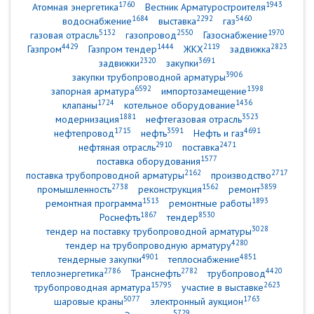
1760
1943
Атомная энергетика
Вестник Арматуростроителя
1684
2292
5460
водоснабжение
выставка
газ
5132
2550
1970
газовая отрасль
газопровод
Газоснабжение
4429
1444
2119
2823
Газпром
Газпром тендер
ЖКХ
задвижка
2320
3691
задвижки
закупки
3906
закупки трубопроводной арматуры
6592
1398
запорная арматура
импортозамещение
1724
1436
клапаны
котельное оборудование
1881
3523
модернизация
нефтегазовая отрасль
1715
3591
4691
нефтепровод
нефть
Нефть и газ
2910
2471
нефтяная отрасль
поставка
1577
поставка оборудования
2162
2717
поставка трубопроводной арматуры
производство
2738
1562
3859
промышленность
реконструкция
ремонт
1513
1893
ремонтная программа
ремонтные работы
1867
8530
Роснефть
тендер
3028
тендер на поставку трубопроводной арматуры
4280
тендер на трубопроводную арматуру
4901
4851
тендерные закупки
теплоснабжение
2786
2782
4420
теплоэнергетика
Транснефть
трубопровод
15795
2623
трубопроводная арматура
участие в выставке
5077
1763
шаровые краны
электронный аукцион
5729