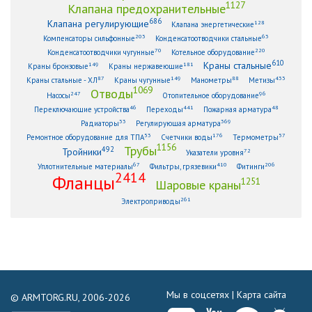
1127
Клапана предохранительные
686
Клапана регулирующие
128
Клапана энергетические
203
63
Компенсаторы сильфонные
Конденсатоотводчики стальные
70
220
Конденсатоотводчики чугунные
Котельное оборудование
610
Краны стальные
149
181
Краны бронзовые
Краны нержавеющие
87
149
88
433
Краны стальные - ХЛ
Краны чугунные
Манометры
Метизы
1069
Отводы
247
96
Насосы
Отопительное оборудование
46
441
48
Переключающие устройства
Переходы
Пожарная арматура
33
369
Радиаторы
Регулирующая арматура
53
176
57
Ремонтное оборудование для ТПА
Счетчики воды
Термометры
1156
Трубы
492
Тройники
72
Указатели уровня
67
410
206
Уплотнительные материалы
Фильтры, грязевики
Фитинги
2414
Фланцы
1251
Шаровые краны
261
Электроприводы
Мы в соцсетях |
Карта сайта
© ARMTORG.RU, 2006-2026