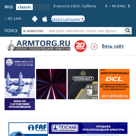
вид
8 Августа 2026г, Суббота
€ — 94.8366, $
— 82.1665
Select Language
▼
ПОИСК
в новостях
Весь сайт