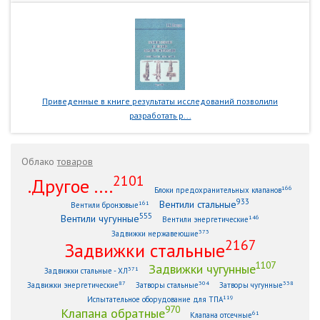
Приведенные в книге результаты исследований позволили
разработать р...
Облако
товаров
2101
.Другое ....
166
Блоки предохранительных клапанов
933
Вентили стальные
161
Вентили бронзовые
555
Вентили чугунные
146
Вентили энергетические
373
Задвижки нержавеющие
2167
Задвижки стальные
1107
Задвижки чугунные
371
Задвижки стальные - ХЛ
87
304
338
Задвижки энергетические
Затворы стальные
Затворы чугунные
119
Испытательное оборудование для ТПА
970
Клапана обратные
61
Клапана отсечные