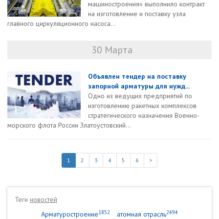
машиностроения» выполнило контракт
на изготовление и поставку узла
главного циркуляционного насоса...
30 Марта
Объявлен тендер на поставку
запорной арматуры для нужд...
Одно из ведущих предприятий по
изготовлению ракетных комплексов
стратегического назначения Военно-
морского флота России Златоустовский...
1
2
3
4
5
6
>
Теги
новостей
1852
2494
Арматуростроение
атомная отрасль