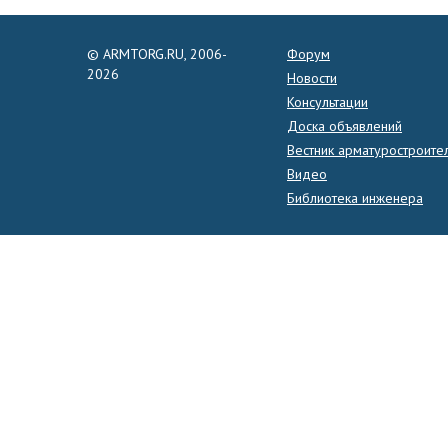
© ARMTORG.RU, 2006-
Форум
2026
Новости
Консультации
Доска объявлений
Вестник арматуростроите
Видео
Библиотека инженера