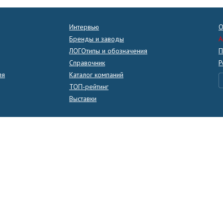
Интервью
О
Бренды и заводы
A
ЛОГОтипы и обозначения
П
Справочник
Р
ля
Каталог компаний
ТОП-рейтинг
Выставки