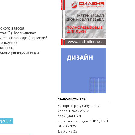
ского завода
еталь" (Челябинская
ческого завода (Пермский
о научно-
ального
ского университета и
ПРАЙС-ЛИСТЫ ТПА
Запорно- регулирующий
клапан Р623 с 3- х
позиционным
еренция
электроприводом ЭПР 1, 8 кН
DN50 PN25
Ду 50 Ру 25