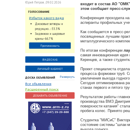
Юрий Петров , 09.02.2026
входит в состав АО "ОМК
этом сообщает пресс-слу
ГОЛОСОВАНИЕ
Избыток какого вида
Конференция проходила на 
аспиранты профильных уче
трубопроводной
Дисковые затворы и
арматуры наблюдается
редукцио...-33.3%
Как сообщается в пресс-ре
на Российском рынке с
Задвижки и шаровые
посвященных лучшим практи
2024 по 2026 годы?
краны-66.7%
металлургического комплек
Проголосовать
По итогам конференции
лау
самая инновационная идея 
Керенцев, а также студент
ВИДЕОХАБ
Проект специалиста отдел
ЛИЧНЫЙ КАБИНЕТ
процесса формовки труб. С
Развернуть
ДОСКА ОБЪЯВЛЕНИЙ
увеличения выхода годного
Сегодня оптимизирована ра
Все объявления
станах первого и пятого тру
Расширенный поиск
ДОБАВИТЬ ОБЪЯВЛЕНИЕ
Результатом работы главно
производства ВМЗ Дмитрия
поверхности катания" стал
пробега колес. Принято ре
Студентка "МИСиС" Виктор
состояние системы "шлак-м
выхода годного.