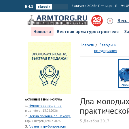
вид
7 Августа 2026г, Пятница
€ — 94.0
Весь
Новости
Вестник арматуростроителя
З
Новости
Заводы и
предприятия
Два молодых
АКТИВНЫЕ ТЕМЫ ФОРУМА
1.
Импортозамещение
практическо
mg.armtorg , 13.02.2026
2.
Нужна помощь по Пскову.
5 Декабря 2017
Юрий Петров , 09.02.2026
3.
Грузия и трубопроводы