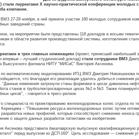
") стали лауреатами X научно-практической конференции молодых 
жба компании.
ВМЗ 27-29 ноября, в ней приняли участие 180 молодых сотрудников ком
бных заведений страны.
лизе, на мероприятии были представлены 118 докладов в восьми тематич
кам в области развития производственной системы, изготовления стали
са.
реатами в трех главных номинациях
(проект, принесший наибольший 
и впервые – лучший студенческий доклад)
стали сотрудники ВМЗ
Дмитр
ка Выксунского филиала НИТУ "МИСиС" Виктория Аксенова.
а по математическому моделированию ИТЦ ВМЗ Дмитрия Новокшонова п
ообщается, что благодаря его реализации удалось добиться снижения 
. "Данные изменения затронули станы формовки в цехах дивизиона нефт
бота станов в трубоэлектросварочных цехах №2 и №3. Также планируетс
бных цехов", - говорится в пресс-релизе.
го специалиста по проектированию железнодорожных колес отдела по те
 Керенцева – "Повышение ресурса железнодорожных колес путем оптим
а разработка новых профилей, которые способствуют снижению износа г
шение о защите данных разработок патентами на изобретение.
ия Аксенова представила бакалаврскую выпускную квалификационную р
еталл" перед выпуском из ДСП-160". Цель исследования — снижение уг