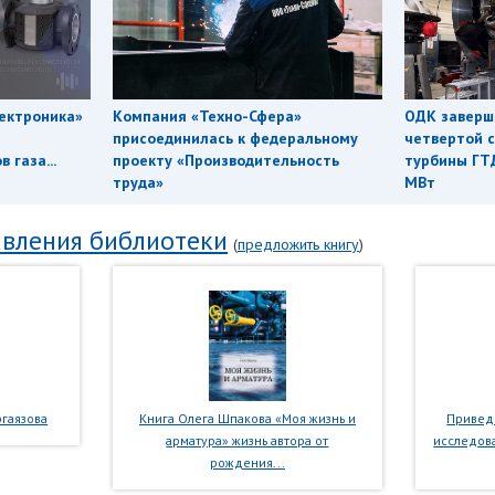
ектроника»
Компания «Техно-Сфера»
ОДК заверш
присоединилась к федеральному
четвертой с
 газа...
проекту «Производительность
турбины ГТ
труда»
МВт
вления библиотеки
(
предложить книгу
)
гаязова
Книга Олега Шпакова «Моя жизнь и
Приведе
арматура» жизнь автора от
исследова
рождения...