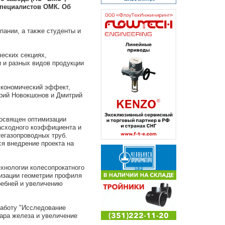
специалистов ОМК. Об
пании, а также студенты и
еских секциях,
 и разных видов продукции
экономический эффект,
ий Новокшонов и Дмитрий
освящен оптимизации
расходного коэффициента и
егазопроводных труб.
я внедрение проекта на
хнологии колесопрокатного
изации геометрии профиля
ребней и увеличению
аботу "Исследование
ара железа и увеличение