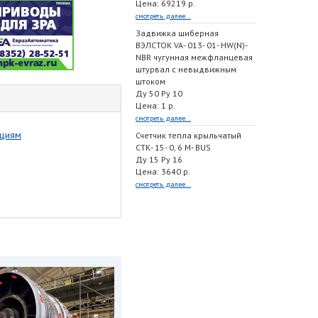
Цена: 69219 р.
смотреть далее...
Задвижка шиберная
ВЭЛСТОК VA- 013- 01- HW(N)-
NBR чугунная межфланцевая
штурвал с невыдвижным
штоком
Ду 50 Ру 10
Цена: 1 р.
смотреть далее...
ациям
Счетчик тепла крыльчатый
СТК- 15- 0, 6 M- BUS
Ду 15 Ру 16
Цена: 3640 р.
смотреть далее...