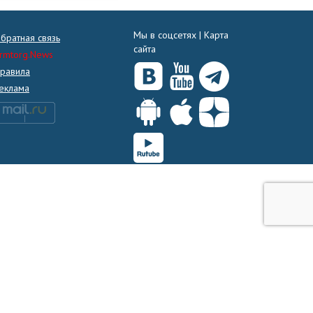
Мы в соцсетях |
Карта
братная связь
сайта
rmtorg.News
равила
еклама