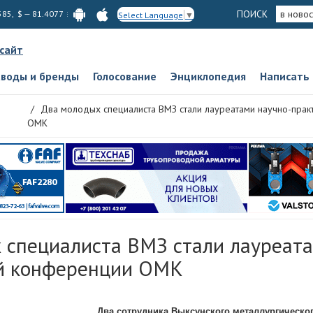
ПОИСК
в новос
585, $ — 81.4077
Select Language
▼
 сайт
аводы и бренды
Голосование
Энциклопедия
Написать
Два молодых специалиста ВМЗ стали лауреатами научно-пра
ОМК
 специалиста ВМЗ стали лауреата
й конференции ОМК
Два сотрудника Выксунского металлургическог