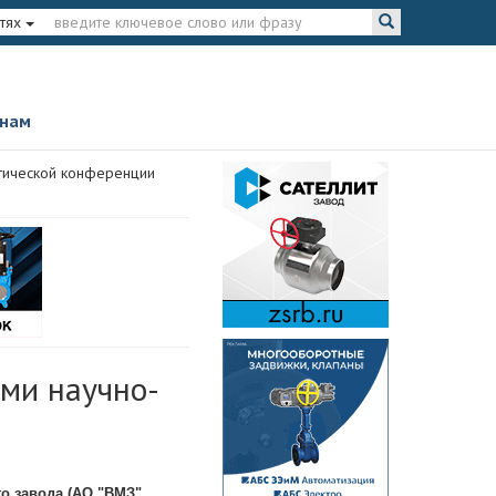
тях
 нам
ктической конференции
ми научно-
о завода (АО "ВМЗ",