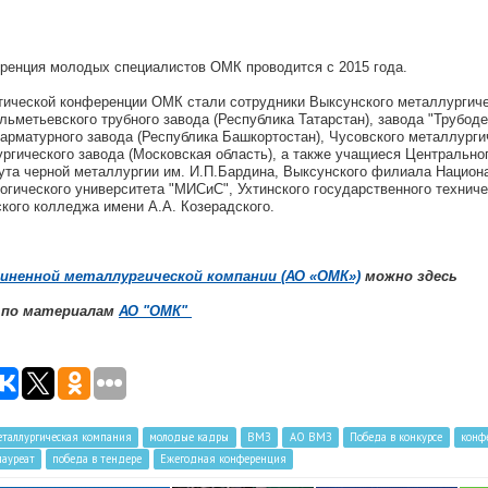
ренция молодых специалистов ОМК проводится с 2015 года.
тической конференции ОМК стали сотрудники Выксунского металлургиче
льметьевского трубного завода (Республика Татарстан), завода "Трубод
 арматурного завода (Республика Башкортостан), Чусовского металлурги
ургического завода (Московская область), а также учащиеся Центральног
ута черной металлургии им. И.П.Бардина, Выксунского филиала Национ
огического университета "МИСиС", Ухтинского государственного техниче
кого колледжа имени А.А. Козерадского.
иненной металлургической компании (АО «ОМК»)
можно здесь
g по материалам
АО "ОМК"
таллургическая компания
молодые кадры
ВМЗ
АО ВМЗ
Победа в конкурсе
конф
лауреат
победа в тендере
Ежегодная конференция