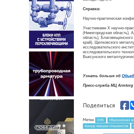
Справка:
Научно-практическая конфе
Участниками X научно-прак
(Нижегородская область), А
область), Благовещенского
край), Щелковского металл
исследовательского инстит
исследовательского технол
Выксунского металлургичес
Узнать больше об
Объед
Пресс-служба МЦ Armtor
Поделиться
Метки
ОМК
Объединенная ме
Конкурс молодых специалистов