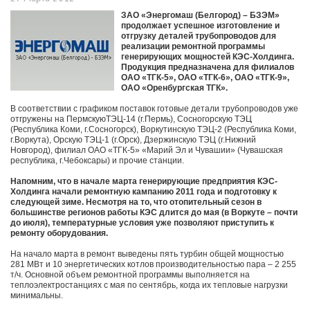
ЗАО «Энергомаш (Белгород) – БЗЭМ»
продолжает успешное изготовление и
отгрузку деталей трубопроводов для
реализации ремонтной программы
генерирующих мощностей КЭС-Холдинга.
Продукция предназначена для филиалов
ОАО «ТГК-5», ОАО «ТГК-6», ОАО «ТГК-9»,
ОАО «Оренбургская ТГК».
В соответствии с графиком поставок готовые детали трубопроводов уже
отгружены на ПермскуюТЭЦ-14 (г.Пермь), Сосногорскую ТЭЦ
(Республика Коми, г.Сосногорск), Воркутинскую ТЭЦ-2 (Республика Коми,
г.Воркута), Орскую ТЭЦ-1 (г.Орск), Дзержинскую ТЭЦ (г.Нижний
Новгород), филиал ОАО «ТГК-5» «Марий Эл и Чувашии» (Чувашская
республика, г.Чебоксары) и прочие станции.
Напомним, что в начале марта генерирующие предприятия КЭС-
Холдинга начали ремонтную кампанию 2011 года и подготовку к
следующей зиме. Несмотря на то, что отопительный сезон в
большинстве регионов работы КЭС длится до мая (в Воркуте – почти
до июля), температурные условия уже позволяют приступить к
ремонту оборудования.
На начало марта в ремонт выведены пять турбин общей мощностью
281 МВт и 10 энергетических котлов производительностью пара – 2 255
т/ч. Основной объем ремонтной программы выполняется на
теплоэлектростанциях с мая по сентябрь, когда их тепловые нагрузки
минимальны.