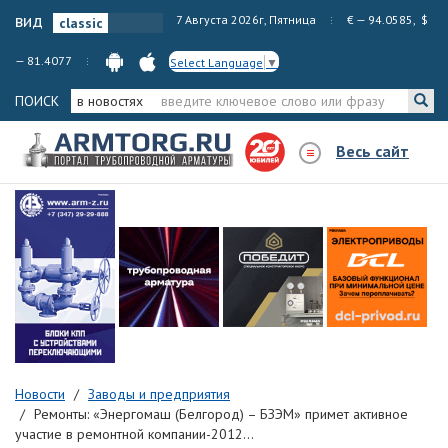
вид
7 Августа 2026г, Пятница
€ — 94.0585, $
— 81.4077
Select Language
▼
ПОИСК
в новостях
Весь сайт
Новости
Заводы и предприятия
Ремонты: «Энергомаш (Белгород) – БЗЭМ» примет активное
участие в ремонтной компании-2012...