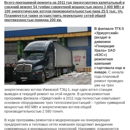
Всего программой ремонта на 2011 год предусмотрен капитальный и
средний ремонт 54 турбин совокупной мощностью около 3 400 МВт и
100 энергетических котлов производительностью пара 25,5 тыс. т/ч.
Планируется также осуществить перекладку сетей общей
протяженностью порядка 200 км.
В филиале ТГК-5
«Удмуртский»
(входит в
дивизион
«Генерация
Урала» ЗАО
«КЭС»)
ремонтная
кампания
стартовала еще в
январе.
С начала
года плановый
ремонт проведен
уже на трех
энергетических котлах Ижевской ТЭЦ-1, еще один котел станции
выведен в текущей ремонт на этой неделе. В целом ремонтная
программа филиала «Удмуртский» в 2011 году полностью охватывает
основное оборудование трех теплоэлектростанций – турбин суммарной
мощностью 460 МВт и энергетических котлов общей
производительностью 2 580 тонн/ч.
В ходе программы ремонтов и модернизации на генерирующих
предприятиях и тепловых сетях компания продолжит внедрение
современных и инновационных технологий. Например, планируется