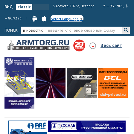
вид
6 Августа 2026г, Четверг
€ — 93.1901, $
— 80.9293
Select Language
▼
ПОИСК
в новостях
Весь сайт