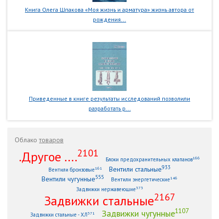
Книга Олега Шпакова «Моя жизнь и арматура» жизнь автора от
рождения...
Приведенные в книге результаты исследований позволили
разработать р...
Облако
товаров
2101
.Другое ....
166
Блоки предохранительных клапанов
933
Вентили стальные
161
Вентили бронзовые
555
Вентили чугунные
146
Вентили энергетические
373
Задвижки нержавеющие
2167
Задвижки стальные
1107
Задвижки чугунные
371
Задвижки стальные - ХЛ