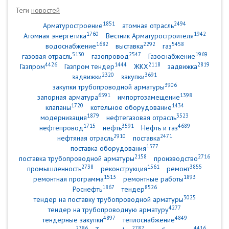
Теги
новостей
1851
2494
Арматуростроение
атомная отрасль
1760
1942
Атомная энергетика
Вестник Арматуростроителя
1682
2292
5458
водоснабжение
выставка
газ
5130
2547
1969
газовая отрасль
газопровод
Газоснабжение
4426
1444
2118
2819
Газпром
Газпром тендер
ЖКХ
задвижка
2320
3691
задвижки
закупки
3906
закупки трубопроводной арматуры
6591
1398
запорная арматура
импортозамещение
1720
1434
клапаны
котельное оборудование
1879
3523
модернизация
нефтегазовая отрасль
1715
3591
4689
нефтепровод
нефть
Нефть и газ
2910
2471
нефтяная отрасль
поставка
1577
поставка оборудования
2158
2716
поставка трубопроводной арматуры
производство
2738
1561
3855
промышленность
реконструкция
ремонт
1513
1893
ремонтная программа
ремонтные работы
1867
8526
Роснефть
тендер
3025
тендер на поставку трубопроводной арматуры
4277
тендер на трубопроводную арматуру
4897
4849
тендерные закупки
теплоснабжение
2786
2782
4416