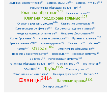
87
304
338
Задвижки энергетические
Затворы стальные
Затворы чугунные
119
Испытательное оборудование для ТПА
970
Клапана обратные
61
Клапана отсечные
1127
Клапана предохранительные
686
Клапана регулирующие
128
Клапана энергетические
203
63
Компенсаторы сильфонные
Конденсатоотводчики стальные
70
220
Конденсатоотводчики чугунные
Котельное оборудование
610
Краны стальные
149
181
Краны бронзовые
Краны нержавеющие
87
149
88
433
Краны стальные - ХЛ
Краны чугунные
Манометры
Метизы
1069
Отводы
247
96
Насосы
Отопительное оборудование
46
441
48
Переключающие устройства
Переходы
Пожарная арматура
33
369
Радиаторы
Регулирующая арматура
53
176
57
Ремонтное оборудование для ТПА
Счетчики воды
Термометры
1156
Трубы
492
Тройники
72
Указатели уровня
67
410
206
Уплотнительные материалы
Фильтры, грязевики
Фитинги
2414
Фланцы
1251
Шаровые краны
261
Электроприводы