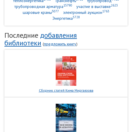
теплоэнергетика
Транснефть
трубопровод
15790
2623
трубопроводная арматура
участие в выставке
5077
1763
шаровые краны
электронный аукцион
5728
Энергетика
Последние
добавления
библиотеки
(
предложить книгу
)
Сборник статей Кима Миргаязова