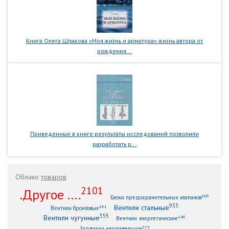
Книга Олега Шпакова «Моя жизнь и арматура» жизнь автора от
рождения...
Приведенные в книге результаты исследований позволили
разработать р...
Облако
товаров
2101
.Другое ....
166
Блоки предохранительных клапанов
933
Вентили стальные
161
Вентили бронзовые
555
Вентили чугунные
146
Вентили энергетические
373
Задвижки нержавеющие