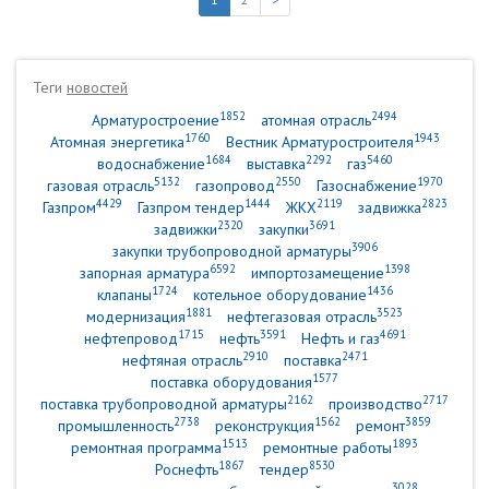
Теги
новостей
1852
2494
Арматуростроение
атомная отрасль
1760
1943
Атомная энергетика
Вестник Арматуростроителя
1684
2292
5460
водоснабжение
выставка
газ
5132
2550
1970
газовая отрасль
газопровод
Газоснабжение
4429
1444
2119
2823
Газпром
Газпром тендер
ЖКХ
задвижка
2320
3691
задвижки
закупки
3906
закупки трубопроводной арматуры
6592
1398
запорная арматура
импортозамещение
1724
1436
клапаны
котельное оборудование
1881
3523
модернизация
нефтегазовая отрасль
1715
3591
4691
нефтепровод
нефть
Нефть и газ
2910
2471
нефтяная отрасль
поставка
1577
поставка оборудования
2162
2717
поставка трубопроводной арматуры
производство
2738
1562
3859
промышленность
реконструкция
ремонт
1513
1893
ремонтная программа
ремонтные работы
1867
8530
Роснефть
тендер
3028