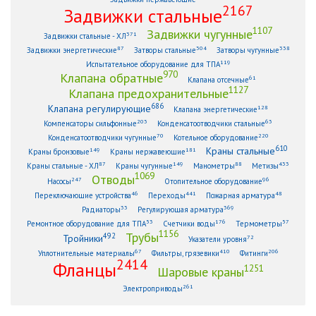
2167
Задвижки стальные
1107
Задвижки чугунные
371
Задвижки стальные - ХЛ
87
304
338
Задвижки энергетические
Затворы стальные
Затворы чугунные
119
Испытательное оборудование для ТПА
970
Клапана обратные
61
Клапана отсечные
1127
Клапана предохранительные
686
Клапана регулирующие
128
Клапана энергетические
203
63
Компенсаторы сильфонные
Конденсатоотводчики стальные
70
220
Конденсатоотводчики чугунные
Котельное оборудование
610
Краны стальные
149
181
Краны бронзовые
Краны нержавеющие
87
149
88
433
Краны стальные - ХЛ
Краны чугунные
Манометры
Метизы
1069
Отводы
247
96
Насосы
Отопительное оборудование
46
441
48
Переключающие устройства
Переходы
Пожарная арматура
33
369
Радиаторы
Регулирующая арматура
53
176
57
Ремонтное оборудование для ТПА
Счетчики воды
Термометры
1156
Трубы
492
Тройники
72
Указатели уровня
67
410
206
Уплотнительные материалы
Фильтры, грязевики
Фитинги
2414
Фланцы
1251
Шаровые краны
261
Электроприводы