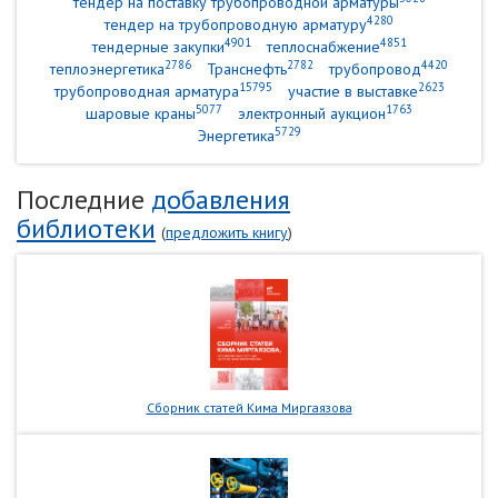
тендер на поставку трубопроводной арматуры
4280
тендер на трубопроводную арматуру
4901
4851
тендерные закупки
теплоснабжение
2786
2782
4420
теплоэнергетика
Транснефть
трубопровод
15795
2623
трубопроводная арматура
участие в выставке
5077
1763
шаровые краны
электронный аукцион
5729
Энергетика
Последние
добавления
библиотеки
(
предложить книгу
)
Сборник статей Кима Миргаязова