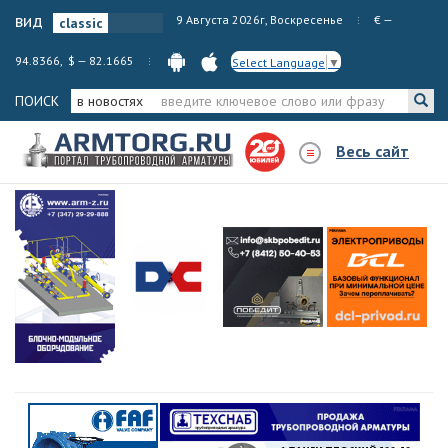
вид
9 Августа 2026г, Воскресенье
€ —
94.8366, $ — 82.1665
Select Language
▼
ПОИСК
в новостях
Весь сайт