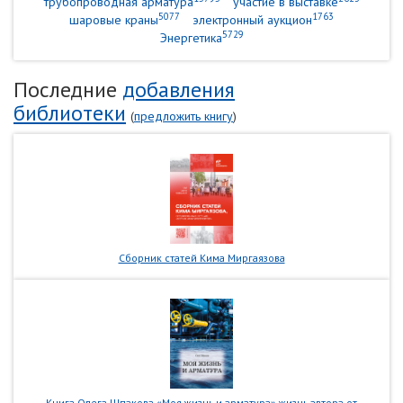
трубопроводная арматура
участие в выставке
5077
1763
шаровые краны
электронный аукцион
5729
Энергетика
Последние
добавления
библиотеки
(
предложить книгу
)
Сборник статей Кима Миргаязова
Книга Олега Шпакова «Моя жизнь и арматура» жизнь автора от