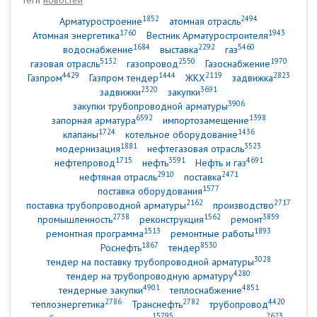
Теги
новостей
1852
2494
Арматуростроение
атомная отрасль
1760
1943
Атомная энергетика
Вестник Арматуростроителя
1684
2292
5460
водоснабжение
выставка
газ
5132
2550
1970
газовая отрасль
газопровод
Газоснабжение
4429
1444
2119
2823
Газпром
Газпром тендер
ЖКХ
задвижка
2320
3691
задвижки
закупки
3906
закупки трубопроводной арматуры
6592
1398
запорная арматура
импортозамещение
1724
1436
клапаны
котельное оборудование
1881
3523
модернизация
нефтегазовая отрасль
1715
3591
4691
нефтепровод
нефть
Нефть и газ
2910
2471
нефтяная отрасль
поставка
1577
поставка оборудования
2162
2717
поставка трубопроводной арматуры
производство
2738
1562
3859
промышленность
реконструкция
ремонт
1513
1893
ремонтная программа
ремонтные работы
1867
8530
Роснефть
тендер
3028
тендер на поставку трубопроводной арматуры
4280
тендер на трубопроводную арматуру
4901
4851
тендерные закупки
теплоснабжение
2786
2782
4420
теплоэнергетика
Транснефть
трубопровод
15795
2623