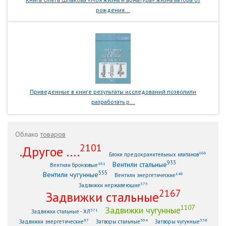
рождения...
Приведенные в книге результаты исследований позволили
разработать р...
Облако
товаров
2101
.Другое ....
166
Блоки предохранительных клапанов
933
Вентили стальные
161
Вентили бронзовые
555
Вентили чугунные
146
Вентили энергетические
373
Задвижки нержавеющие
2167
Задвижки стальные
1107
Задвижки чугунные
371
Задвижки стальные - ХЛ
87
304
338
Задвижки энергетические
Затворы стальные
Затворы чугунные