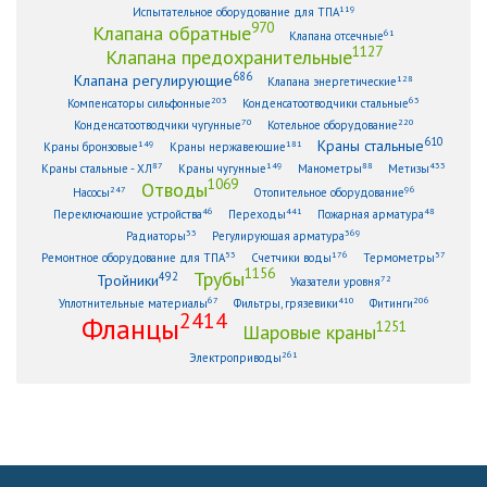
119
Испытательное оборудование для ТПА
970
Клапана обратные
61
Клапана отсечные
1127
Клапана предохранительные
686
Клапана регулирующие
128
Клапана энергетические
203
63
Компенсаторы сильфонные
Конденсатоотводчики стальные
70
220
Конденсатоотводчики чугунные
Котельное оборудование
610
Краны стальные
149
181
Краны бронзовые
Краны нержавеющие
87
149
88
433
Краны стальные - ХЛ
Краны чугунные
Манометры
Метизы
1069
Отводы
247
96
Насосы
Отопительное оборудование
46
441
48
Переключающие устройства
Переходы
Пожарная арматура
33
369
Радиаторы
Регулирующая арматура
53
176
57
Ремонтное оборудование для ТПА
Счетчики воды
Термометры
1156
Трубы
492
Тройники
72
Указатели уровня
67
410
206
Уплотнительные материалы
Фильтры, грязевики
Фитинги
2414
Фланцы
1251
Шаровые краны
261
Электроприводы