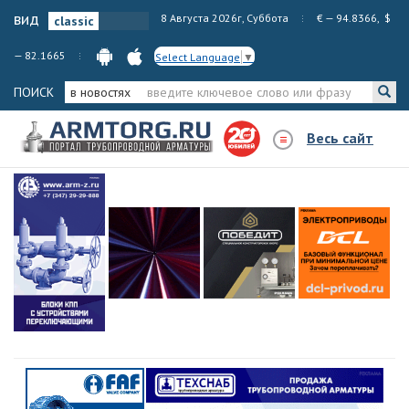
вид
8 Августа 2026г, Суббота
€ — 94.8366, $
— 82.1665
Select Language
▼
ПОИСК
в новостях
Весь сайт