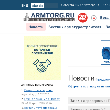
вид
6 Августа 2026г, Четверг
€ — 93.1
Весь
Новости
Вестник арматуростроителя
З
Новости
(
предлож
АКТИВНЫЕ ТЕМЫ ФОРУМА
Оформить подписку на печат
1.
Импортозамещение
mg.armtorg , 13.02.2026
2.
Нужна помощь по Пскову.
Заводы и предприятия
(1
Юрий Петров , 09.02.2026
3.
Грузия и трубопроводы
Заметки редактора
(73)