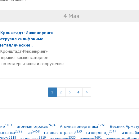
4 Мая
«Кронштадт-Инжиниринг»
отгрузил сильфонные
металлические...
«Кронштадт-Инжиниринг»
отправил компенсаторное
а по модернизации и сооружению
.
1
2
3
4
>
1851
2494
1760
ние
атомная отрасль
Атомная энергетика
Вестник Армат
2292
5458
5130
2547
выставка
газ
газовая отрасль
газопровод
Газоснаб
2118
2819
2320
3691
ЖКХ
задвижка
задвижки
закупки
закупки трубопр