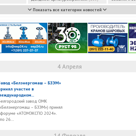
Показать все категории новостей
4 Апреля
Завод «Белэнергомаш – БЗЭМ»
принял участие в
международном...
Белгородский завод ОМК
(«Белэнергомаш – БЗЭМ») принял
м форуме «АТОМЭКСПО 2024».
о 26...
14 Февраля