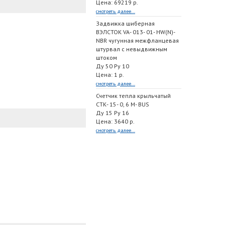
Цена: 69219 р.
смотреть далее...
Задвижка шиберная
ВЭЛСТОК VA- 013- 01- HW(N)-
NBR чугунная межфланцевая
штурвал с невыдвижным
штоком
Ду 50 Ру 10
Цена: 1 р.
смотреть далее...
Счетчик тепла крыльчатый
СТК- 15- 0, 6 M- BUS
Ду 15 Ру 16
Цена: 3640 р.
смотреть далее...