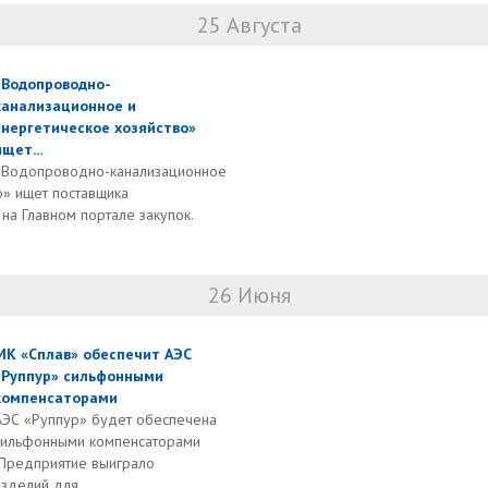
25 Августа
«Водопроводно-
канализационное и
энергетическое хозяйство»
ищет...
«Водопроводно-канализационное
о» ищет поставщика
а Главном портале закупок.
26 Июня
МК «Сплав» обеспечит АЭС
«Руппур» сильфонными
компенсаторами
АЭС «Руппур» будет обеспечена
сильфонными компенсаторами
 Предприятие выиграло
зделий для...