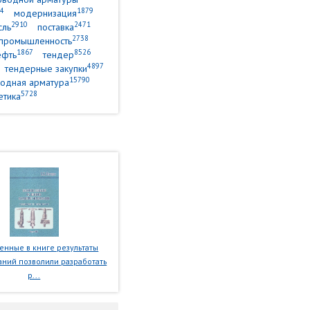
4
1879
модернизация
2910
2471
сль
поставка
2738
промышленность
1867
8526
ефть
тендер
4897
тендерные закупки
15790
одная арматура
5728
етика
нные в книге результаты
ний позволили разработать
р...