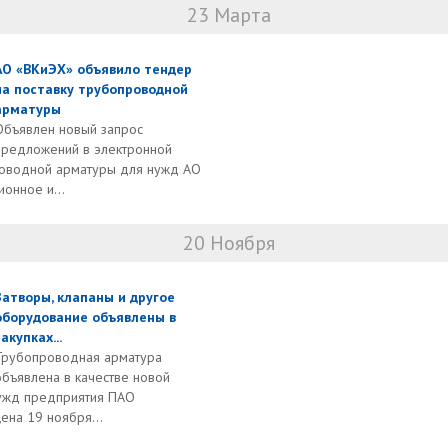
23 Марта
АО «ВКиЭХ» объявило тендер
на поставку трубопроводной
арматуры
Объявлен новый запрос
предложений в электронной
роводной арматуры для нужд АО
онное и...
20 Ноября
Затворы, клапаны и другое
оборудование объявлены в
закупках...
Трубопроводная арматура
объявлена в качестве новой
нужд предприятия ПАО
ена 19 ноября...