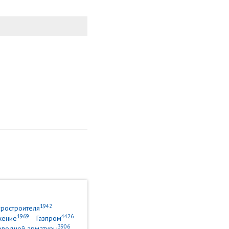
1942
уростроителя
1969
4426
жение
Газпром
3906
оводной арматуры