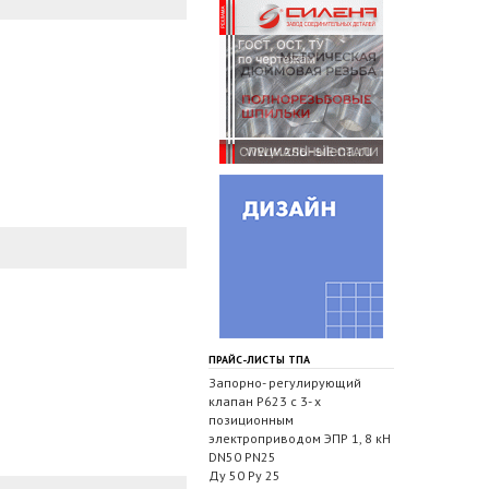
ПРАЙС-ЛИСТЫ ТПА
Запорно- регулирующий
клапан Р623 с 3- х
позиционным
электроприводом ЭПР 1, 8 кН
DN50 PN25
Ду 50 Ру 25