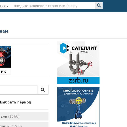
тях
 нам
Выбрать период
тажи
(1360)
стречи
(1260)