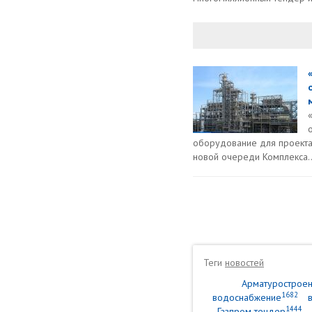
оборудование для проект
новой очереди Комплекса..
Теги
новостей
Арматурострое
1682
водоснабжение
1444
Газпром тендер