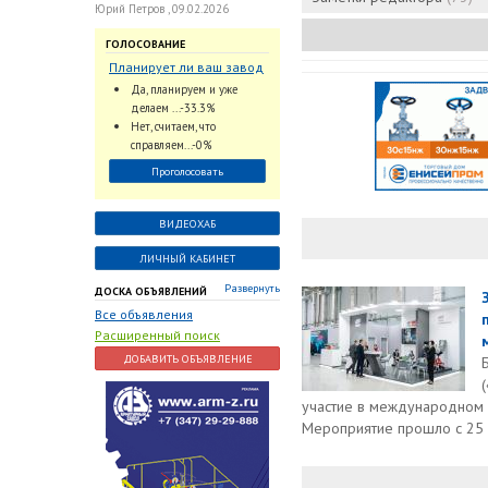
Юрий Петров , 09.02.2026
ГОЛОСОВАНИЕ
Планирует ли ваш завод
использовать
Да, планируем и уже
промышленный
делаем ...-33.3%
интеллект и цифровые
Нет, считаем, что
заказы для ускорения
справляем...-0%
обработки заказов и
Проголосовать
оперативной отгрузки
продукции конечному
потребителю?
ВИДЕОХАБ
ЛИЧНЫЙ КАБИНЕТ
Развернуть
ДОСКА ОБЪЯВЛЕНИЙ
Все объявления
Расширенный поиск
ДОБАВИТЬ ОБЪЯВЛЕНИЕ
участие в международно
Мероприятие прошло с 25 п