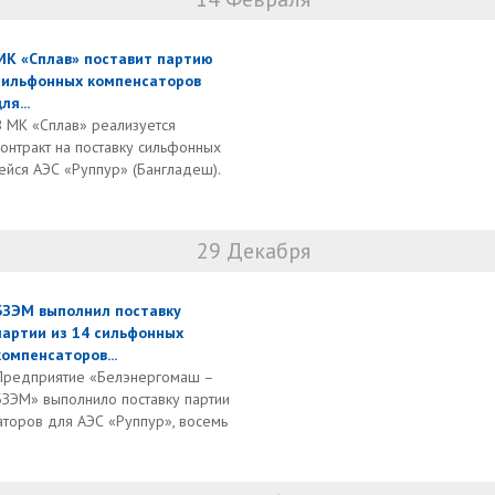
МК «Сплав» поставит партию
сильфонных компенсаторов
ля...
В МК «Сплав» реализуется
контракт на поставку сильфонных
ейся АЭС «Руппур» (Бангладеш).
29 Декабря
БЗЭМ выполнил поставку
партии из 14 сильфонных
компенсаторов...
Предприятие «Белэнергомаш –
БЗЭМ» выполнило поставку партии
аторов для АЭС «Руппур», восемь