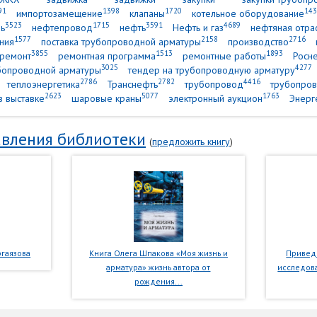
91
1398
1720
143
импортозамещение
клапаны
котельное оборудование
3523
1715
3591
4689
ь
нефтепровод
нефть
Нефть и газ
нефтяная отра
1577
2158
2716
ния
поставка трубопроводной арматуры
производство
3855
1513
1893
ремонт
ремонтная программа
ремонтные работы
Росн
3025
4277
убопроводной арматуры
тендер на трубопроводную арматуру
2786
2782
4416
теплоэнергетика
Транснефть
трубопровод
трубопров
2623
5077
1763
в выставке
шаровые краны
электронный аукцион
Энерг
вления библиотеки
(
предложить книгу
)
гаязова
Книга Олега Шпакова «Моя жизнь и
Приведе
арматура» жизнь автора от
исследова
рождения...