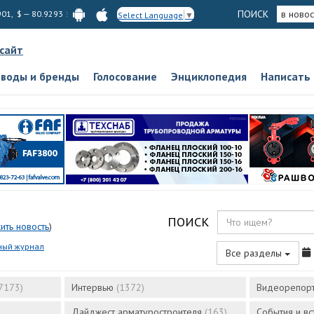
ПОИСК
в новос
901, $ — 80.9293
Select Language
▼
 сайт
аводы и бренды
Голосование
Энциклопедия
Написать
ПОИСК
ить новость
)
ный журнал
Все разделы
7173)
Интервью
(1372)
Видеорепор
Дайджест арматуростроителя
(163)
События и в