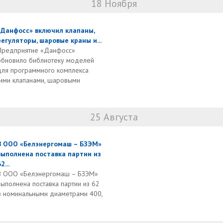
18 Ноября
«Данфосс» включил клапаны,
регуляторы, шаровые краны и...
Предприятие «Данфосс»
обновило библиотеку моделей
для программного комплекса
щими клапанами, шаровыми
25 Августа
В ООО «Белэнергомаш – БЗЭМ»
выполнена поставка партии из
2...
В ООО «Белэнергомаш – БЗЭМ»
выполнена поставка партии из 62
 номинальными диаметрами 400,