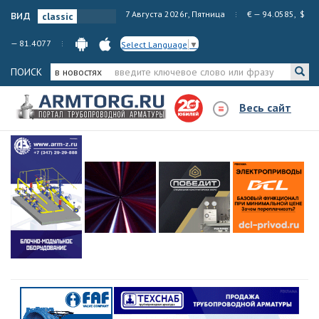
вид
7 Августа 2026г, Пятница
€ — 94.0585, $
— 81.4077
Select Language
▼
ПОИСК
в новостях
Весь сайт