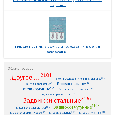
рождения...
Приведенные в книге результаты исследований позволили
разработать р...
Облако
товаров
2101
.Другое ....
166
Блоки предохранительных клапанов
933
Вентили стальные
161
Вентили бронзовые
555
Вентили чугунные
146
Вентили энергетические
373
Задвижки нержавеющие
2167
Задвижки стальные
1107
Задвижки чугунные
371
Задвижки стальные - ХЛ
87
304
338
Задвижки энергетические
Затворы стальные
Затворы чугунные