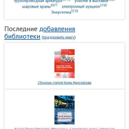
трубопроводная арматура
участие в выставке
5077
1763
шаровые краны
электронный аукцион
5729
Энергетика
Последние
добавления
библиотеки
(
предложить книгу
)
Сборник статей Кима Миргаязова
Книга Олега Шпакова «Моя жизнь и арматура» жизнь автора от