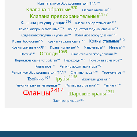
119
Испытательное оборудование для ТПА
970
Клапана обратные
61
Клапана отсечные
1127
Клапана предохранительные
686
Клапана регулирующие
128
Клапана энергетические
203
63
Компенсаторы сильфонные
Конденсатоотводчики стальные
70
220
Конденсатоотводчики чугунные
Котельное оборудование
610
Краны стальные
149
181
Краны бронзовые
Краны нержавеющие
87
149
88
433
Краны стальные - ХЛ
Краны чугунные
Манометры
Метизы
1069
Отводы
247
96
Насосы
Отопительное оборудование
46
441
48
Переключающие устройства
Переходы
Пожарная арматура
33
369
Радиаторы
Регулирующая арматура
53
176
57
Ремонтное оборудование для ТПА
Счетчики воды
Термометры
1156
Трубы
492
Тройники
72
Указатели уровня
67
410
206
Уплотнительные материалы
Фильтры, грязевики
Фитинги
2414
Фланцы
1251
Шаровые краны
261
Электроприводы