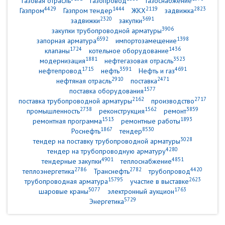
газовая отрасль
газопровод
Газоснабжение
4429
1444
2119
2823
Газпром
Газпром тендер
ЖКХ
задвижка
2320
3691
задвижки
закупки
3906
закупки трубопроводной арматуры
6592
1398
запорная арматура
импортозамещение
1724
1436
клапаны
котельное оборудование
1881
3523
модернизация
нефтегазовая отрасль
1715
3591
4691
нефтепровод
нефть
Нефть и газ
2910
2471
нефтяная отрасль
поставка
1577
поставка оборудования
2162
2717
поставка трубопроводной арматуры
производство
2738
1562
3859
промышленность
реконструкция
ремонт
1513
1893
ремонтная программа
ремонтные работы
1867
8530
Роснефть
тендер
3028
тендер на поставку трубопроводной арматуры
4280
тендер на трубопроводную арматуру
4901
4851
тендерные закупки
теплоснабжение
2786
2782
4420
теплоэнергетика
Транснефть
трубопровод
15795
2623
трубопроводная арматура
участие в выставке
5077
1763
шаровые краны
электронный аукцион
5729
Энергетика