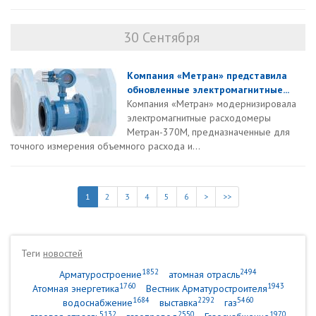
30 Сентября
Компания «Метран» представила
обновленные электромагнитные...
Компания «Метран» модернизировала
электромагнитные расходомеры
Метран-370М, предназначенные для
точного измерения объемного расхода и...
1
2
3
4
5
6
>
>>
Теги
новостей
1852
2494
Арматуростроение
атомная отрасль
1760
1943
Атомная энергетика
Вестник Арматуростроителя
1684
2292
5460
водоснабжение
выставка
газ
5132
2550
1970