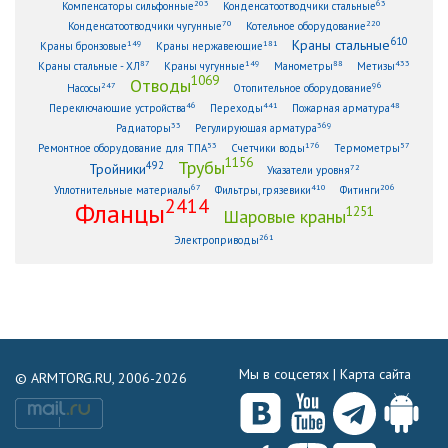
203
63
Компенсаторы сильфонные
Конденсатоотводчики стальные
70
220
Конденсатоотводчики чугунные
Котельное оборудование
610
Краны стальные
149
181
Краны бронзовые
Краны нержавеющие
87
149
88
433
Краны стальные - ХЛ
Краны чугунные
Манометры
Метизы
1069
Отводы
247
96
Насосы
Отопительное оборудование
46
441
48
Переключающие устройства
Переходы
Пожарная арматура
33
369
Радиаторы
Регулирующая арматура
53
176
57
Ремонтное оборудование для ТПА
Счетчики воды
Термометры
1156
Трубы
492
Тройники
72
Указатели уровня
67
410
206
Уплотнительные материалы
Фильтры, грязевики
Фитинги
2414
Фланцы
1251
Шаровые краны
261
Электроприводы
Мы в соцсетях |
Карта сайта
© ARMTORG.RU, 2006-2026