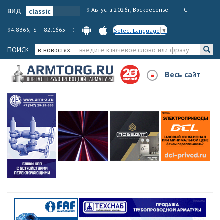
вид
9 Августа 2026г, Воскресенье
€ —
94.8366, $ — 82.1665
Select Language
▼
ПОИСК
в новостях
Весь сайт