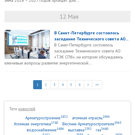
зима 2026 – 2027 годов пройдет для...
12 Мая
В Санкт-Петербурге состоялось
заседание Технического совета АО...
В Санкт-Петербурге состоялось
заседание Технического совета АО
«ТЭК СПб», на котором обсуждались
ключевые вопросы развития энергетической...
1
2
3
4
5
6
>
>>
Теги
новостей
1852
2494
Арматуростроение
атомная отрасль
1760
1943
Атомная энергетика
Вестник Арматуростроителя
1684
2292
5460
водоснабжение
выставка
газ
5132
2550
1970