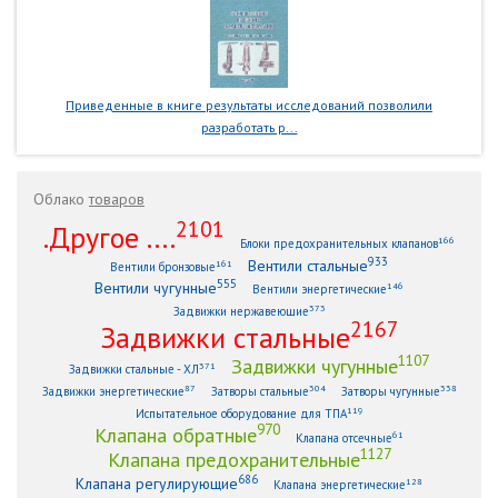
Приведенные в книге результаты исследований позволили
разработать р...
Облако
товаров
2101
.Другое ....
166
Блоки предохранительных клапанов
933
Вентили стальные
161
Вентили бронзовые
555
Вентили чугунные
146
Вентили энергетические
373
Задвижки нержавеющие
2167
Задвижки стальные
1107
Задвижки чугунные
371
Задвижки стальные - ХЛ
87
304
338
Задвижки энергетические
Затворы стальные
Затворы чугунные
119
Испытательное оборудование для ТПА
970
Клапана обратные
61
Клапана отсечные
1127
Клапана предохранительные
686
Клапана регулирующие
128
Клапана энергетические