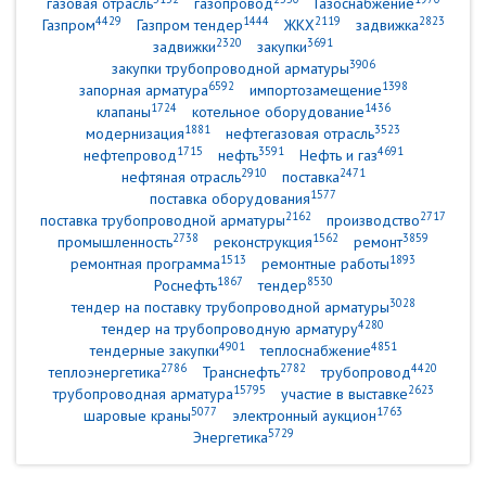
газовая отрасль
газопровод
Газоснабжение
4429
1444
2119
2823
Газпром
Газпром тендер
ЖКХ
задвижка
2320
3691
задвижки
закупки
3906
закупки трубопроводной арматуры
6592
1398
запорная арматура
импортозамещение
1724
1436
клапаны
котельное оборудование
1881
3523
модернизация
нефтегазовая отрасль
1715
3591
4691
нефтепровод
нефть
Нефть и газ
2910
2471
нефтяная отрасль
поставка
1577
поставка оборудования
2162
2717
поставка трубопроводной арматуры
производство
2738
1562
3859
промышленность
реконструкция
ремонт
1513
1893
ремонтная программа
ремонтные работы
1867
8530
Роснефть
тендер
3028
тендер на поставку трубопроводной арматуры
4280
тендер на трубопроводную арматуру
4901
4851
тендерные закупки
теплоснабжение
2786
2782
4420
теплоэнергетика
Транснефть
трубопровод
15795
2623
трубопроводная арматура
участие в выставке
5077
1763
шаровые краны
электронный аукцион
5729
Энергетика