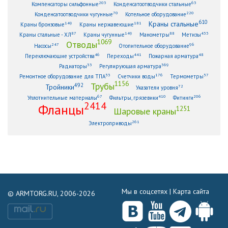
203
63
Компенсаторы сильфонные
Конденсатоотводчики стальные
70
220
Конденсатоотводчики чугунные
Котельное оборудование
610
Краны стальные
149
181
Краны бронзовые
Краны нержавеющие
87
149
88
433
Краны стальные - ХЛ
Краны чугунные
Манометры
Метизы
1069
Отводы
247
96
Насосы
Отопительное оборудование
46
441
48
Переключающие устройства
Переходы
Пожарная арматура
33
369
Радиаторы
Регулирующая арматура
53
176
57
Ремонтное оборудование для ТПА
Счетчики воды
Термометры
1156
Трубы
492
Тройники
72
Указатели уровня
67
410
206
Уплотнительные материалы
Фильтры, грязевики
Фитинги
2414
Фланцы
1251
Шаровые краны
261
Электроприводы
Мы в соцсетях |
Карта сайта
© ARMTORG.RU, 2006-2026