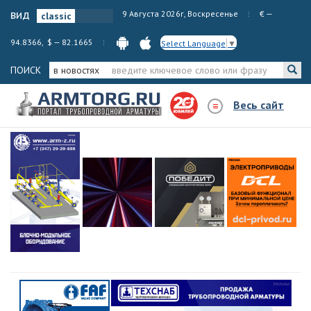
вид
9 Августа 2026г, Воскресенье
€ —
94.8366, $ — 82.1665
Select Language
▼
ПОИСК
в новостях
Весь сайт