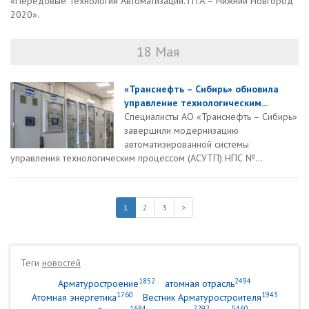
«Передовые Технологии Автоматизации. ПТА – Нижний Новгород
2020».
18 Мая
«Транснефть – Сибирь» обновила
управление технологическим...
Специалисты АО «Транснефть – Сибирь»
завершили модернизацию
автоматизированной системы
управления технологическим процессом (АСУТП) НПС №...
1
2
3
>
Теги
новостей
1852
2494
Арматуростроение
атомная отрасль
1760
1943
Атомная энергетика
Вестник Арматуростроителя
1684
2292
5460