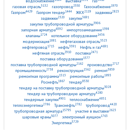
водоснабжение
выставка
газ
5132
2550
1970
газовая отрасль
газопровод
Газоснабжение
4429
1444
2119
2823
Газпром
Газпром тендер
ЖКХ
задвижка
2320
3691
задвижки
закупки
3906
закупки трубопроводной арматуры
6592
1398
запорная арматура
импортозамещение
1724
1436
клапаны
котельное оборудование
1881
3523
модернизация
нефтегазовая отрасль
1715
3591
4691
нефтепровод
нефть
Нефть и газ
2910
2471
нефтяная отрасль
поставка
1577
поставка оборудования
2162
2717
поставка трубопроводной арматуры
производство
2738
1562
3859
промышленность
реконструкция
ремонт
1513
1893
ремонтная программа
ремонтные работы
1867
8530
Роснефть
тендер
3028
тендер на поставку трубопроводной арматуры
4280
тендер на трубопроводную арматуру
4901
4851
тендерные закупки
теплоснабжение
2786
2782
4420
теплоэнергетика
Транснефть
трубопровод
15795
2623
трубопроводная арматура
участие в выставке
5077
1763
шаровые краны
электронный аукцион
5729
Энергетика