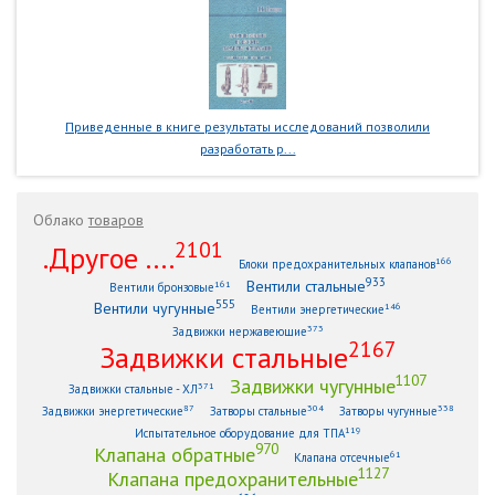
Приведенные в книге результаты исследований позволили
разработать р...
Облако
товаров
2101
.Другое ....
166
Блоки предохранительных клапанов
933
Вентили стальные
161
Вентили бронзовые
555
Вентили чугунные
146
Вентили энергетические
373
Задвижки нержавеющие
2167
Задвижки стальные
1107
Задвижки чугунные
371
Задвижки стальные - ХЛ
87
304
338
Задвижки энергетические
Затворы стальные
Затворы чугунные
119
Испытательное оборудование для ТПА
970
Клапана обратные
61
Клапана отсечные
1127
Клапана предохранительные