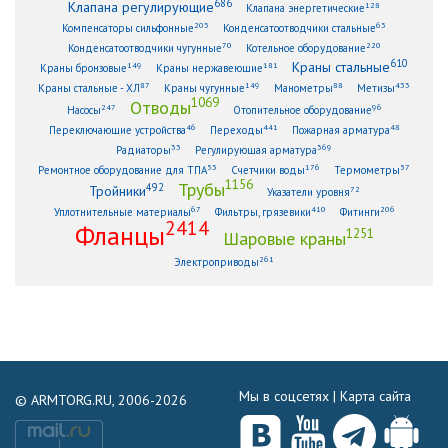
686
Клапана регулирующие
128
Клапана энергетические
203
63
Компенсаторы сильфонные
Конденсатоотводчики стальные
70
220
Конденсатоотводчики чугунные
Котельное оборудование
610
Краны стальные
149
181
Краны бронзовые
Краны нержавеющие
87
149
88
433
Краны стальные - ХЛ
Краны чугунные
Манометры
Метизы
1069
Отводы
247
96
Насосы
Отопительное оборудование
46
441
48
Переключающие устройства
Переходы
Пожарная арматура
33
369
Радиаторы
Регулирующая арматура
53
176
57
Ремонтное оборудование для ТПА
Счетчики воды
Термометры
1156
Трубы
492
Тройники
72
Указатели уровня
67
410
206
Уплотнительные материалы
Фильтры, грязевики
Фитинги
2414
Фланцы
1251
Шаровые краны
261
Электроприводы
Мы в соцсетях |
Карта сайта
© ARMTORG.RU, 2006-2026