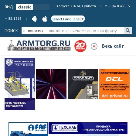
вид
8 Августа 2026г, Суббота
€ — 94.8366, $
— 82.1665
Select Language
▼
ПОИСК
в новостях
Весь сайт