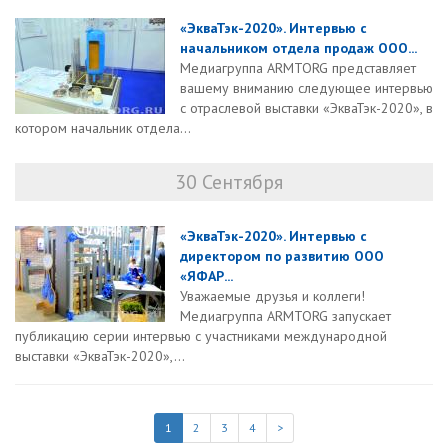
«ЭкваТэк-2020». Интервью с
начальником отдела продаж ООО...
Медиагруппа ARMTORG представляет
вашему вниманию следующее интервью
с отраслевой выставки «ЭкваТэк-2020», в
котором начальник отдела...
30 Сентября
«ЭкваТэк-2020». Интервью с
директором по развитию ООО
«ЯФАР...
Уважаемые друзья и коллеги!
Медиагруппа ARMTORG запускает
публикацию серии интервью с участниками международной
выставки «ЭкваТэк-2020»,...
1
2
3
4
>