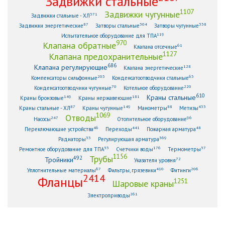
Задвижки стальные
1107
Задвижки чугунные
371
Задвижки стальные - ХЛ
87
304
338
Задвижки энергетические
Затворы стальные
Затворы чугунные
119
Испытательное оборудование для ТПА
970
Клапана обратные
61
Клапана отсечные
1127
Клапана предохранительные
686
Клапана регулирующие
128
Клапана энергетические
203
63
Компенсаторы сильфонные
Конденсатоотводчики стальные
70
220
Конденсатоотводчики чугунные
Котельное оборудование
610
Краны стальные
149
181
Краны бронзовые
Краны нержавеющие
87
149
88
433
Краны стальные - ХЛ
Краны чугунные
Манометры
Метизы
1069
Отводы
247
96
Насосы
Отопительное оборудование
46
441
48
Переключающие устройства
Переходы
Пожарная арматура
33
369
Радиаторы
Регулирующая арматура
53
176
57
Ремонтное оборудование для ТПА
Счетчики воды
Термометры
1156
Трубы
492
Тройники
72
Указатели уровня
67
410
206
Уплотнительные материалы
Фильтры, грязевики
Фитинги
2414
Фланцы
1251
Шаровые краны
261
Электроприводы