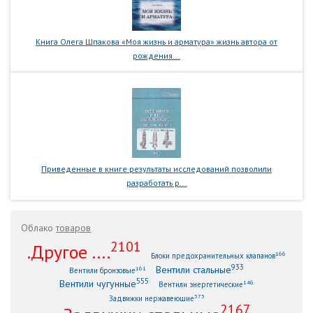
Книга Олега Шпакова «Моя жизнь и арматура» жизнь автора от
рождения...
Приведенные в книге результаты исследований позволили
разработать р...
Облако
товаров
2101
.Другое ....
166
Блоки предохранительных клапанов
933
Вентили стальные
161
Вентили бронзовые
555
Вентили чугунные
146
Вентили энергетические
373
Задвижки нержавеющие
2167