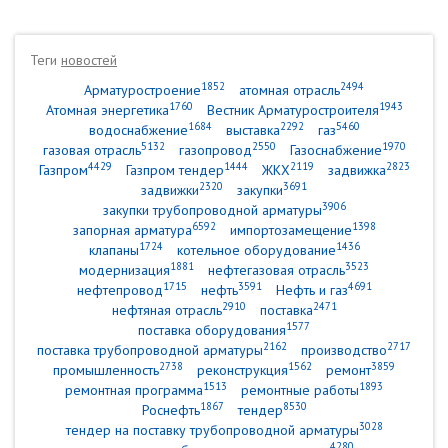
Теги
новостей
1852
2494
Арматуростроение
атомная отрасль
1760
1943
Атомная энергетика
Вестник Арматуростроителя
1684
2292
5460
водоснабжение
выставка
газ
5132
2550
1970
газовая отрасль
газопровод
Газоснабжение
4429
1444
2119
2823
Газпром
Газпром тендер
ЖКХ
задвижка
2320
3691
задвижки
закупки
3906
закупки трубопроводной арматуры
6592
1398
запорная арматура
импортозамещение
1724
1436
клапаны
котельное оборудование
1881
3523
модернизация
нефтегазовая отрасль
1715
3591
4691
нефтепровод
нефть
Нефть и газ
2910
2471
нефтяная отрасль
поставка
1577
поставка оборудования
2162
2717
поставка трубопроводной арматуры
производство
2738
1562
3859
промышленность
реконструкция
ремонт
1513
1893
ремонтная программа
ремонтные работы
1867
8530
Роснефть
тендер
3028
тендер на поставку трубопроводной арматуры
4280