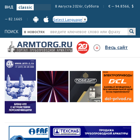
вид
8 Августа 2026г, Суббота
€ — 94.8366, $
— 82.1665
Select Language
▼
ПОИСК
в новостях
Весь сайт