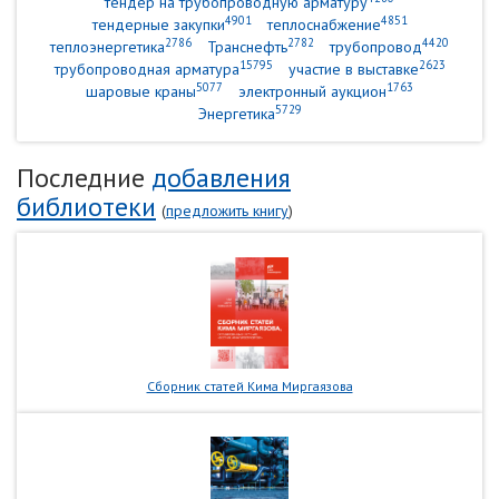
тендер на трубопроводную арматуру
4901
4851
тендерные закупки
теплоснабжение
2786
2782
4420
теплоэнергетика
Транснефть
трубопровод
15795
2623
трубопроводная арматура
участие в выставке
5077
1763
шаровые краны
электронный аукцион
5729
Энергетика
Последние
добавления
библиотеки
(
предложить книгу
)
Сборник статей Кима Миргаязова