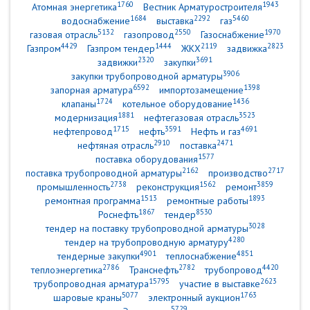
1760
1943
Атомная энергетика
Вестник Арматуростроителя
1684
2292
5460
водоснабжение
выставка
газ
5132
2550
1970
газовая отрасль
газопровод
Газоснабжение
4429
1444
2119
2823
Газпром
Газпром тендер
ЖКХ
задвижка
2320
3691
задвижки
закупки
3906
закупки трубопроводной арматуры
6592
1398
запорная арматура
импортозамещение
1724
1436
клапаны
котельное оборудование
1881
3523
модернизация
нефтегазовая отрасль
1715
3591
4691
нефтепровод
нефть
Нефть и газ
2910
2471
нефтяная отрасль
поставка
1577
поставка оборудования
2162
2717
поставка трубопроводной арматуры
производство
2738
1562
3859
промышленность
реконструкция
ремонт
1513
1893
ремонтная программа
ремонтные работы
1867
8530
Роснефть
тендер
3028
тендер на поставку трубопроводной арматуры
4280
тендер на трубопроводную арматуру
4901
4851
тендерные закупки
теплоснабжение
2786
2782
4420
теплоэнергетика
Транснефть
трубопровод
15795
2623
трубопроводная арматура
участие в выставке
5077
1763
шаровые краны
электронный аукцион
5729