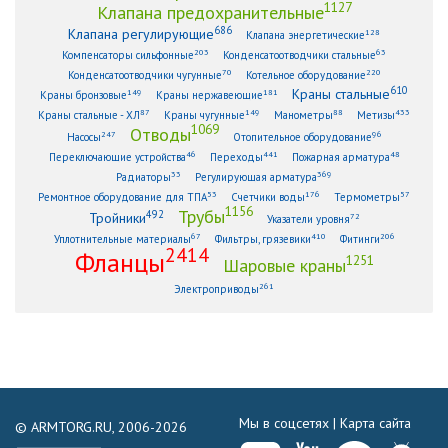
1127
Клапана предохранительные
686
Клапана регулирующие
128
Клапана энергетические
203
63
Компенсаторы сильфонные
Конденсатоотводчики стальные
70
220
Конденсатоотводчики чугунные
Котельное оборудование
610
Краны стальные
149
181
Краны бронзовые
Краны нержавеющие
87
149
88
433
Краны стальные - ХЛ
Краны чугунные
Манометры
Метизы
1069
Отводы
247
96
Насосы
Отопительное оборудование
46
441
48
Переключающие устройства
Переходы
Пожарная арматура
33
369
Радиаторы
Регулирующая арматура
53
176
57
Ремонтное оборудование для ТПА
Счетчики воды
Термометры
1156
Трубы
492
Тройники
72
Указатели уровня
67
410
206
Уплотнительные материалы
Фильтры, грязевики
Фитинги
2414
Фланцы
1251
Шаровые краны
261
Электроприводы
Мы в соцсетях |
Карта сайта
© ARMTORG.RU, 2006-2026