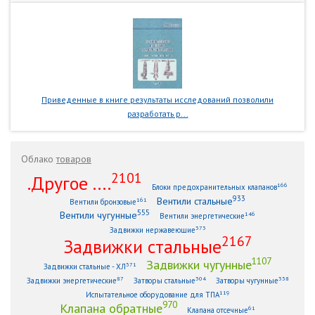
Приведенные в книге результаты исследований позволили
разработать р...
Облако
товаров
2101
.Другое ....
166
Блоки предохранительных клапанов
933
Вентили стальные
161
Вентили бронзовые
555
Вентили чугунные
146
Вентили энергетические
373
Задвижки нержавеющие
2167
Задвижки стальные
1107
Задвижки чугунные
371
Задвижки стальные - ХЛ
87
304
338
Задвижки энергетические
Затворы стальные
Затворы чугунные
119
Испытательное оборудование для ТПА
970
Клапана обратные
61
Клапана отсечные