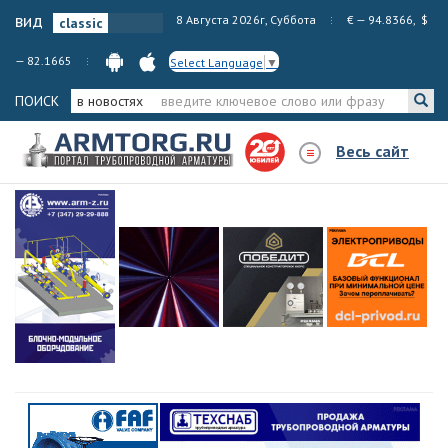
вид
8 Августа 2026г, Суббота
€ — 94.8366, $
— 82.1665
Select Language
▼
ПОИСК
в новостях
Весь сайт