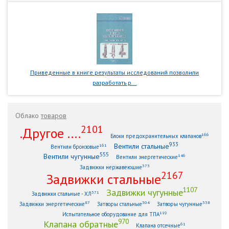
Приведенные в книге результаты исследований позволили
разработать р...
Облако
товаров
2101
.Другое ....
166
Блоки предохранительных клапанов
933
Вентили стальные
161
Вентили бронзовые
555
Вентили чугунные
146
Вентили энергетические
373
Задвижки нержавеющие
2167
Задвижки стальные
1107
Задвижки чугунные
371
Задвижки стальные - ХЛ
87
304
338
Задвижки энергетические
Затворы стальные
Затворы чугунные
119
Испытательное оборудование для ТПА
970
Клапана обратные
61
Клапана отсечные