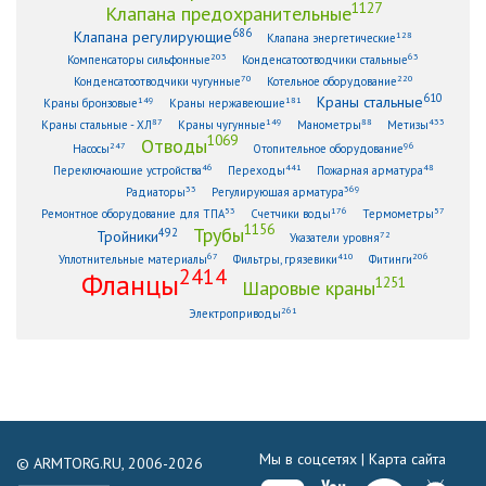
1127
Клапана предохранительные
686
Клапана регулирующие
128
Клапана энергетические
203
63
Компенсаторы сильфонные
Конденсатоотводчики стальные
70
220
Конденсатоотводчики чугунные
Котельное оборудование
610
Краны стальные
149
181
Краны бронзовые
Краны нержавеющие
87
149
88
433
Краны стальные - ХЛ
Краны чугунные
Манометры
Метизы
1069
Отводы
247
96
Насосы
Отопительное оборудование
46
441
48
Переключающие устройства
Переходы
Пожарная арматура
33
369
Радиаторы
Регулирующая арматура
53
176
57
Ремонтное оборудование для ТПА
Счетчики воды
Термометры
1156
Трубы
492
Тройники
72
Указатели уровня
67
410
206
Уплотнительные материалы
Фильтры, грязевики
Фитинги
2414
Фланцы
1251
Шаровые краны
261
Электроприводы
Мы в соцсетях |
Карта сайта
© ARMTORG.RU, 2006-2026