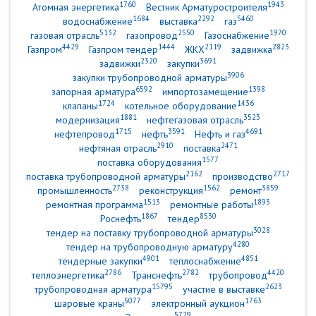
1760
1943
Атомная энергетика
Вестник Арматуростроителя
1684
2292
5460
водоснабжение
выставка
газ
5132
2550
1970
газовая отрасль
газопровод
Газоснабжение
4429
1444
2119
2823
Газпром
Газпром тендер
ЖКХ
задвижка
2320
3691
задвижки
закупки
3906
закупки трубопроводной арматуры
6592
1398
запорная арматура
импортозамещение
1724
1436
клапаны
котельное оборудование
1881
3523
модернизация
нефтегазовая отрасль
1715
3591
4691
нефтепровод
нефть
Нефть и газ
2910
2471
нефтяная отрасль
поставка
1577
поставка оборудования
2162
2717
поставка трубопроводной арматуры
производство
2738
1562
3859
промышленность
реконструкция
ремонт
1513
1893
ремонтная программа
ремонтные работы
1867
8530
Роснефть
тендер
3028
тендер на поставку трубопроводной арматуры
4280
тендер на трубопроводную арматуру
4901
4851
тендерные закупки
теплоснабжение
2786
2782
4420
теплоэнергетика
Транснефть
трубопровод
15795
2623
трубопроводная арматура
участие в выставке
5077
1763
шаровые краны
электронный аукцион
5729