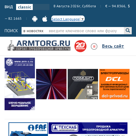
вид
8 Августа 2026г, Суббота
€ — 94.8366, $
— 82.1665
Select Language
▼
ПОИСК
в новостях
Весь сайт