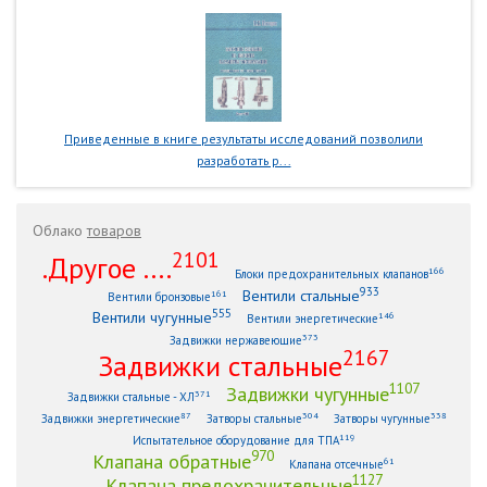
Приведенные в книге результаты исследований позволили
разработать р...
Облако
товаров
2101
.Другое ....
166
Блоки предохранительных клапанов
933
Вентили стальные
161
Вентили бронзовые
555
Вентили чугунные
146
Вентили энергетические
373
Задвижки нержавеющие
2167
Задвижки стальные
1107
Задвижки чугунные
371
Задвижки стальные - ХЛ
87
304
338
Задвижки энергетические
Затворы стальные
Затворы чугунные
119
Испытательное оборудование для ТПА
970
Клапана обратные
61
Клапана отсечные
1127
Клапана предохранительные