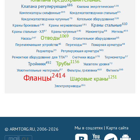
686
Клапана регулирующие
128
Клапана энергетические
203
63
Компенсаторы сильфонные
Конденсатоотводчики стальные
70
220
Конденсатоотводчики чугунные
Котельное оборудование
610
Краны стальные
149
181
Краны бронзовые
Краны нержавеющие
87
149
88
433
Краны стальные - ХЛ
Краны чугунные
Манометры
Метизы
1069
Отводы
247
96
Насосы
Отопительное оборудование
46
441
48
Переключающие устройства
Переходы
Пожарная арматура
33
369
Радиаторы
Регулирующая арматура
53
176
57
Ремонтное оборудование для ТПА
Счетчики воды
Термометры
1156
Трубы
492
Тройники
72
Указатели уровня
67
410
206
Уплотнительные материалы
Фильтры, грязевики
Фитинги
2414
Фланцы
1251
Шаровые краны
261
Электроприводы
Мы в соцсетях |
Карта сайта
© ARMTORG.RU, 2006-2026