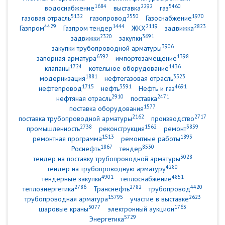
1684
2292
5460
водоснабжение
выставка
газ
5132
2550
1970
газовая отрасль
газопровод
Газоснабжение
4429
1444
2119
2823
Газпром
Газпром тендер
ЖКХ
задвижка
2320
3691
задвижки
закупки
3906
закупки трубопроводной арматуры
6592
1398
запорная арматура
импортозамещение
1724
1436
клапаны
котельное оборудование
1881
3523
модернизация
нефтегазовая отрасль
1715
3591
4691
нефтепровод
нефть
Нефть и газ
2910
2471
нефтяная отрасль
поставка
1577
поставка оборудования
2162
2717
поставка трубопроводной арматуры
производство
2738
1562
3859
промышленность
реконструкция
ремонт
1513
1893
ремонтная программа
ремонтные работы
1867
8530
Роснефть
тендер
3028
тендер на поставку трубопроводной арматуры
4280
тендер на трубопроводную арматуру
4901
4851
тендерные закупки
теплоснабжение
2786
2782
4420
теплоэнергетика
Транснефть
трубопровод
15795
2623
трубопроводная арматура
участие в выставке
5077
1763
шаровые краны
электронный аукцион
5729
Энергетика