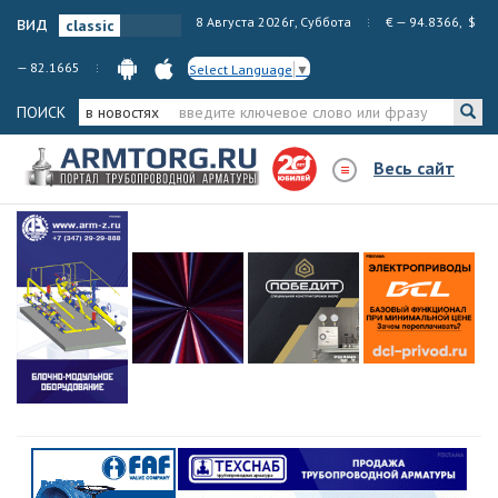
вид
8 Августа 2026г, Суббота
€ — 94.8366, $
— 82.1665
Select Language
▼
ПОИСК
в новостях
Весь сайт